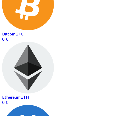
Bitcoin
BTC
0 €
Ethereum
ETH
0 €