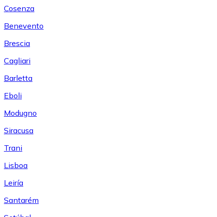
Cosenza
Benevento
Brescia
Cagliari
Barletta
Eboli
Modugno
Siracusa
Trani
Lisboa
Leiría
Santarém