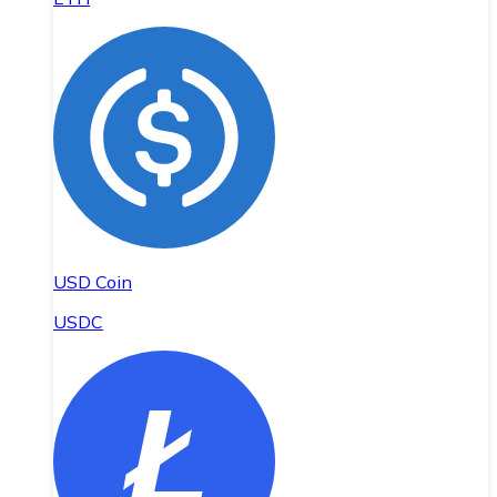
USD Coin
USDC