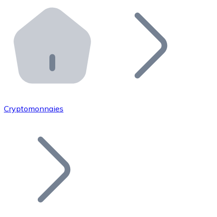
Effectuez des opérations de plus grande envergure. O
Distributeurs automatiques Bitnovo
Intégrez un ATM Bitnovo dans votre entreprise et per
API Bitnovo
Intégrez notre API dans votre écosystème.
Devenir Distributeur
Rejoignez notre réseau de distributeurs et commercialis
Cryptomonnaies
Lister un Token
Ajoutez le token de votre projet à notre service d'acha