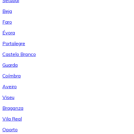
Setúbal
Beja
Faro
Évora
Portalegre
Castelo Branco
Guarda
Coímbra
Aveiro
Viseu
Braganza
Vila Real
Oporto