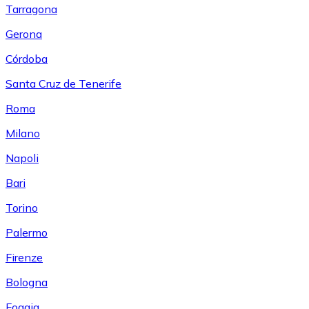
Tarragona
Gerona
Córdoba
Santa Cruz de Tenerife
Roma
Milano
Napoli
Bari
Torino
Palermo
Firenze
Bologna
Foggia