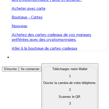
Acheter avec carte
Boutique - Cartes
Nouveau
Achetez des cartes-cadeaux de vos marques
préférées avec des cryptomonnaies.
Aller à la boutique de cartes-cadeaux
Acheter des Cryptomonnaies
S'inscrire
Se connecter
Téléchargez notre Wallet
1
Achetez les cryptomonnaies qui vous intéressent rapid
Ouvrez la caméra de votre téléphone.
Vendre des Cryptomonnaies
2
Convertissez vos cryptomonnaies en monnaie fiduciair
Scannez le QR.
3
Échanger (Swap)