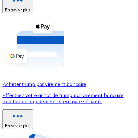
En savoir plus
Voir toutes
Coupons crypto
Achetez des cryptomonnaies en espèces et d'autres m
Acheter avec espèces
Virement SEPA
Ajoutez des fonds à votre compte Bitnovo ou effectuez 
Acheter avec virement bancaire
Acheter trump par virement bancaire
Carte de crédit / débit
Effectuez votre achat de trump par virement bancaire
Utilisez les cartes Visa et Mastercard pour acheter des
traditionnel rapidement et en toute sécurité.
Acheter avec carte
Boutique - Cartes
En savoir plus
Nouveau