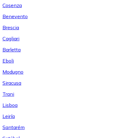
Cosenza
Benevento
Brescia
Cagliari
Barletta
Eboli
Modugno
Siracusa
Trani
Lisboa
Leiría
Santarém