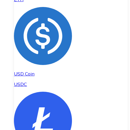
USD Coin
USDC