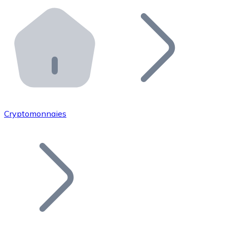
Effectuez des opérations de plus grande envergure. O
Distributeurs automatiques Bitnovo
Intégrez un ATM Bitnovo dans votre entreprise et per
API Bitnovo
Intégrez notre API dans votre écosystème.
Devenir Distributeur
Rejoignez notre réseau de distributeurs et commercialis
Cryptomonnaies
Lister un Token
Ajoutez le token de votre projet à notre service d'acha