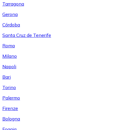
Tarragona
Gerona
Córdoba
Santa Cruz de Tenerife
Roma
Milano
Napoli
Bari
Torino
Palermo
Firenze
Bologna
Foggia