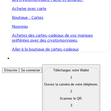
Acheter avec carte
Boutique - Cartes
Nouveau
Achetez des cartes-cadeaux de vos marques
préférées avec des cryptomonnaies.
Aller à la boutique de cartes-cadeaux
Acheter des Cryptomonnaies
S'inscrire
Se connecter
Téléchargez notre Wallet
1
Achetez les cryptomonnaies qui vous intéressent rapid
Ouvrez la caméra de votre téléphone.
Vendre des Cryptomonnaies
2
Convertissez vos cryptomonnaies en monnaie fiduciair
Scannez le QR.
3
Échanger (Swap)