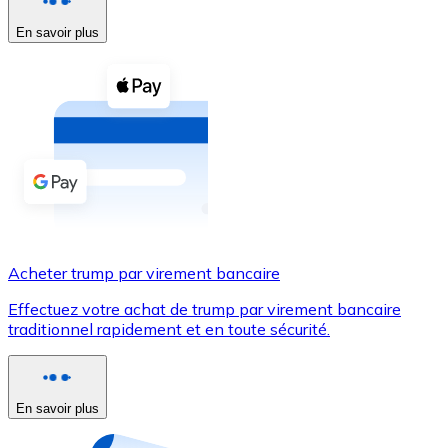
En savoir plus
Voir toutes
Coupons crypto
Achetez des cryptomonnaies en espèces et d'autres m
Acheter avec espèces
Virement SEPA
Ajoutez des fonds à votre compte Bitnovo ou effectuez 
Acheter avec virement bancaire
Acheter trump par virement bancaire
Carte de crédit / débit
Effectuez votre achat de trump par virement bancaire
Utilisez les cartes Visa et Mastercard pour acheter des
traditionnel rapidement et en toute sécurité.
Acheter avec carte
Boutique - Cartes
En savoir plus
Nouveau