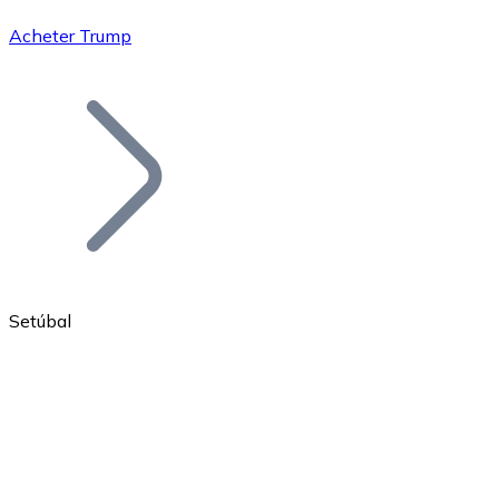
Acheter Trump
Bitcoin
BTC
Setúbal
Ethereum
ETH