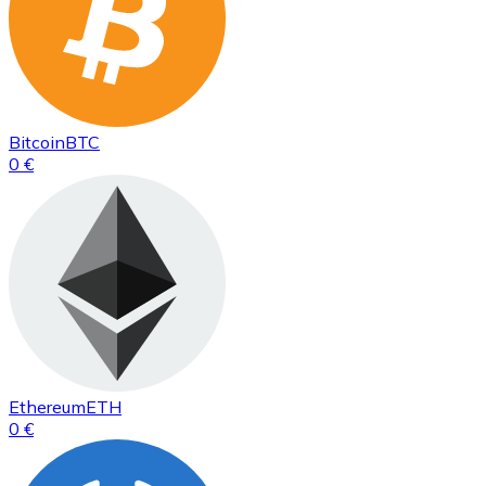
Bitcoin
BTC
0 €
Ethereum
ETH
0 €