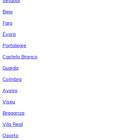
Setúbal
Beja
Faro
Évora
Portalegre
Castelo Branco
Guarda
Coímbra
Aveiro
Viseu
Braganza
Vila Real
Oporto