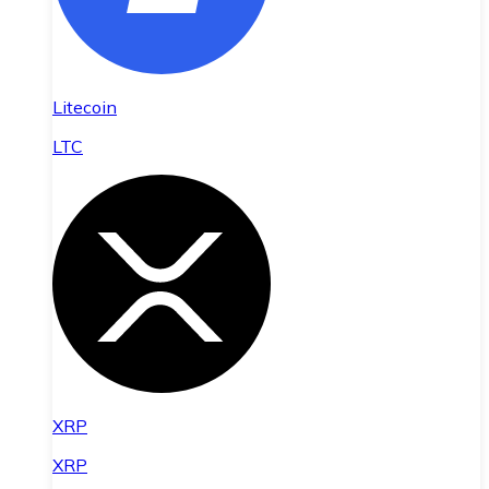
Litecoin
LTC
XRP
XRP