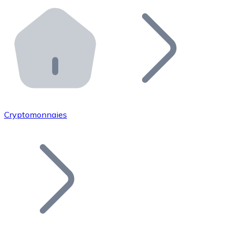
Effectuez des opérations de plus grande envergure. O
Distributeurs automatiques Bitnovo
Intégrez un ATM Bitnovo dans votre entreprise et per
API Bitnovo
Intégrez notre API dans votre écosystème.
Devenir Distributeur
Rejoignez notre réseau de distributeurs et commercialis
Cryptomonnaies
Lister un Token
Ajoutez le token de votre projet à notre service d'acha