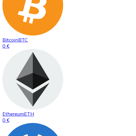
Bitcoin
BTC
0 €
Ethereum
ETH
0 €