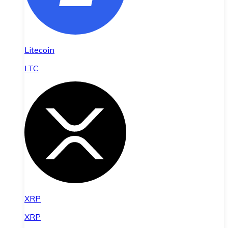
Litecoin
LTC
XRP
XRP