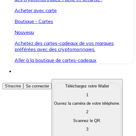
Acheter avec carte
Boutique - Cartes
Nouveau
Achetez des cartes-cadeaux de vos marques
préférées avec des cryptomonnaies.
Aller à la boutique de cartes-cadeaux
Acheter des Cryptomonnaies
S'inscrire
Se connecter
Téléchargez notre Wallet
1
Achetez les cryptomonnaies qui vous intéressent rapid
Ouvrez la caméra de votre téléphone.
Vendre des Cryptomonnaies
2
Convertissez vos cryptomonnaies en monnaie fiduciair
Scannez le QR.
3
Échanger (Swap)