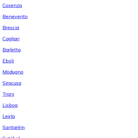
Cosenza
Benevento
Brescia
Cagliari
Barletta
Eboli
Modugno
Siracusa
Trani
Lisboa
Leiría
Santarém