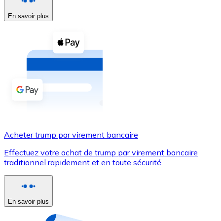
En savoir plus
Voir toutes
Coupons crypto
Achetez des cryptomonnaies en espèces et d'autres m
Acheter avec espèces
Virement SEPA
Ajoutez des fonds à votre compte Bitnovo ou effectuez 
Acheter avec virement bancaire
Acheter trump par virement bancaire
Carte de crédit / débit
Effectuez votre achat de trump par virement bancaire
Utilisez les cartes Visa et Mastercard pour acheter des
traditionnel rapidement et en toute sécurité.
Acheter avec carte
Boutique - Cartes
En savoir plus
Nouveau