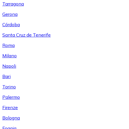
Tarragona
Gerona
Córdoba
Santa Cruz de Tenerife
Roma
Milano
Napoli
Bari
Torino
Palermo
Firenze
Bologna
Foggia