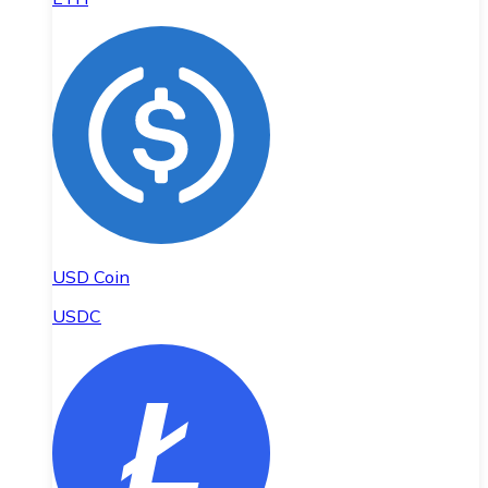
USD Coin
USDC