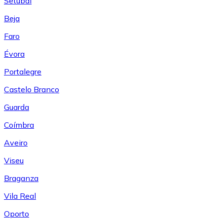
Setúbal
Beja
Faro
Évora
Portalegre
Castelo Branco
Guarda
Coímbra
Aveiro
Viseu
Braganza
Vila Real
Oporto