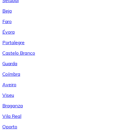
Setúbal
Beja
Faro
Évora
Portalegre
Castelo Branco
Guarda
Coímbra
Aveiro
Viseu
Braganza
Vila Real
Oporto