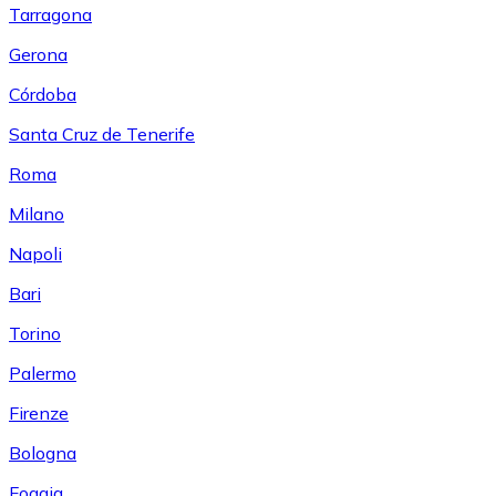
Tarragona
Gerona
Córdoba
Santa Cruz de Tenerife
Roma
Milano
Napoli
Bari
Torino
Palermo
Firenze
Bologna
Foggia