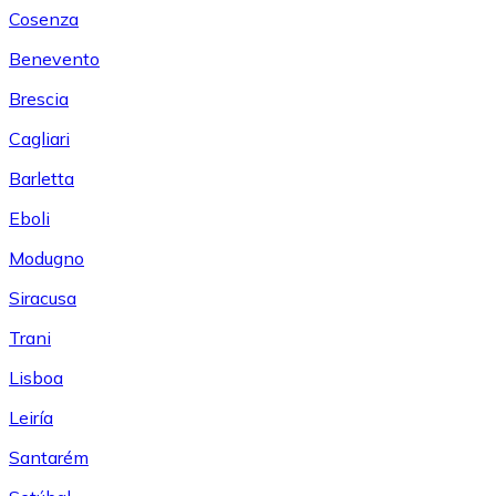
Cosenza
Benevento
Brescia
Cagliari
Barletta
Eboli
Modugno
Siracusa
Trani
Lisboa
Leiría
Santarém