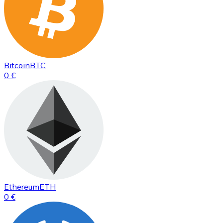
Bitcoin
BTC
0 €
Ethereum
ETH
0 €