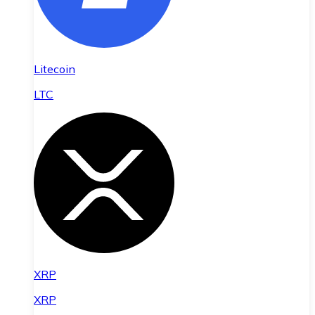
Litecoin
LTC
XRP
XRP