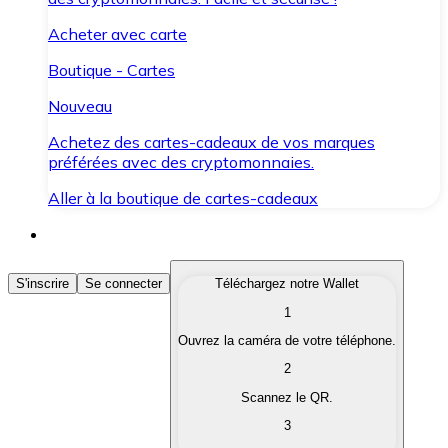
Acheter avec carte
Boutique - Cartes
Nouveau
Achetez des cartes-cadeaux de vos marques
préférées avec des cryptomonnaies.
Aller à la boutique de cartes-cadeaux
Acheter des Cryptomonnaies
S'inscrire
Se connecter
Téléchargez notre Wallet
1
Achetez les cryptomonnaies qui vous intéressent rapid
Ouvrez la caméra de votre téléphone.
Vendre des Cryptomonnaies
2
Convertissez vos cryptomonnaies en monnaie fiduciair
Scannez le QR.
3
Échanger (Swap)