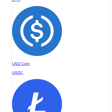
USD Coin
USDC