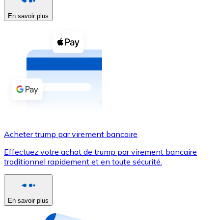
En savoir plus
Voir toutes
Coupons crypto
Achetez des cryptomonnaies en espèces et d'autres m
Acheter avec espèces
Virement SEPA
Ajoutez des fonds à votre compte Bitnovo ou effectuez 
Acheter avec virement bancaire
Acheter trump par virement bancaire
Carte de crédit / débit
Effectuez votre achat de trump par virement bancaire
Utilisez les cartes Visa et Mastercard pour acheter des
traditionnel rapidement et en toute sécurité.
Acheter avec carte
Boutique - Cartes
En savoir plus
Nouveau