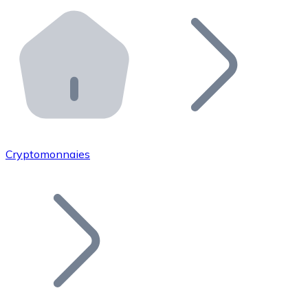
Effectuez des opérations de plus grande envergure. O
Distributeurs automatiques Bitnovo
Intégrez un ATM Bitnovo dans votre entreprise et per
API Bitnovo
Intégrez notre API dans votre écosystème.
Devenir Distributeur
Rejoignez notre réseau de distributeurs et commercialis
Cryptomonnaies
Lister un Token
Ajoutez le token de votre projet à notre service d'acha