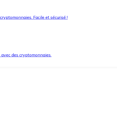
 cryptomonnaies. Facile et sécurisé !
s avec des cryptomonnaies.
ement et en toute sécurité.
e lorsque vous en avez besoin.