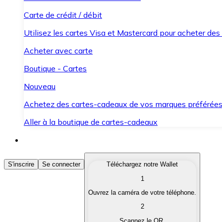
Carte de crédit / débit
Utilisez les cartes Visa et Mastercard pour acheter des
Acheter avec carte
Boutique - Cartes
Nouveau
Achetez des cartes-cadeaux de vos marques préférée
Aller à la boutique de cartes-cadeaux
Acheter des Cryptomonnaies
S'inscrire
Se connecter
Téléchargez notre Wallet
1
Achetez les cryptomonnaies qui vous intéressent rapid
Ouvrez la caméra de votre téléphone.
Vendre des Cryptomonnaies
2
Convertissez vos cryptomonnaies en monnaie fiduciair
Scannez le QR.