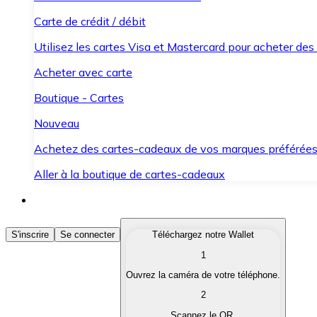
Carte de crédit / débit
Utilisez les cartes Visa et Mastercard pour acheter des
Acheter avec carte
Boutique - Cartes
Nouveau
Achetez des cartes-cadeaux de vos marques préférée
Aller à la boutique de cartes-cadeaux
Acheter des Cryptomonnaies
S'inscrire
Se connecter
Téléchargez notre Wallet
1
Achetez les cryptomonnaies qui vous intéressent rapid
Ouvrez la caméra de votre téléphone.
Vendre des Cryptomonnaies
2
Convertissez vos cryptomonnaies en monnaie fiduciair
Scannez le QR.