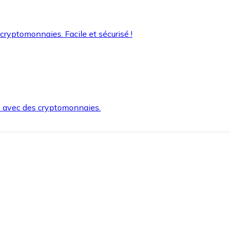
 cryptomonnaies. Facile et sécurisé !
s avec des cryptomonnaies.
ement et en toute sécurité.
e lorsque vous en avez besoin.