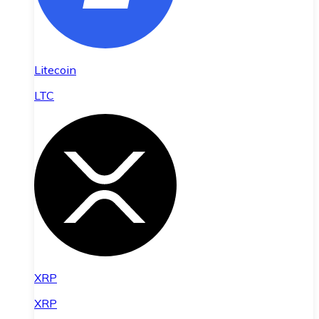
Litecoin
LTC
XRP
XRP