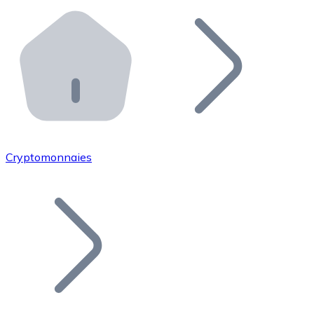
Effectuez des opérations de plus grande envergure. O
Distributeurs automatiques Bitnovo
Intégrez un ATM Bitnovo dans votre entreprise et per
API Bitnovo
Intégrez notre API dans votre écosystème.
Devenir Distributeur
Rejoignez notre réseau de distributeurs et commercialis
Cryptomonnaies
Lister un Token
Ajoutez le token de votre projet à notre service d'acha