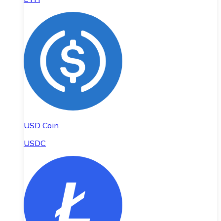
USD Coin
USDC