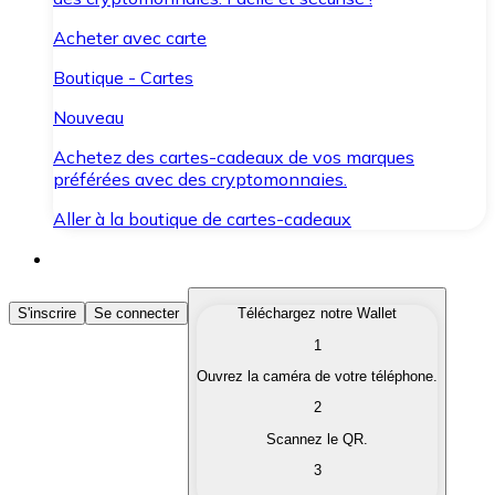
Acheter avec carte
Boutique - Cartes
Nouveau
Achetez des cartes-cadeaux de vos marques
préférées avec des cryptomonnaies.
Aller à la boutique de cartes-cadeaux
Acheter des Cryptomonnaies
S'inscrire
Se connecter
Téléchargez notre Wallet
1
Achetez les cryptomonnaies qui vous intéressent rapid
Ouvrez la caméra de votre téléphone.
Vendre des Cryptomonnaies
2
Convertissez vos cryptomonnaies en monnaie fiduciair
Scannez le QR.
3
Échanger (Swap)