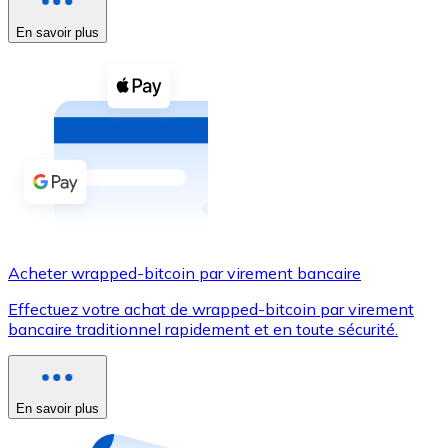
En savoir plus
Voir toutes
Coupons crypto
Achetez des cryptomonnaies en espèces et d'autres m
Acheter avec espèces
Virement SEPA
Ajoutez des fonds à votre compte Bitnovo ou effectuez 
Acheter avec virement bancaire
Acheter wrapped-bitcoin par virement bancaire
Carte de crédit / débit
Effectuez votre achat de wrapped-bitcoin par virement
Utilisez les cartes Visa et Mastercard pour acheter des
bancaire traditionnel rapidement et en toute sécurité.
Acheter avec carte
Boutique - Cartes
En savoir plus
Nouveau