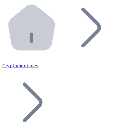
Effectuez des opérations de plus grande envergure. O
Distributeurs automatiques Bitnovo
Intégrez un ATM Bitnovo dans votre entreprise et per
API Bitnovo
Intégrez notre API dans votre écosystème.
Devenir Distributeur
Rejoignez notre réseau de distributeurs et commercialis
Cryptomonnaies
Lister un Token
Ajoutez le token de votre projet à notre service d'acha