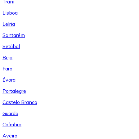
Trani
Lisboa
Leiría
Santarém
Setúbal
Beja
Faro
Évora
Portalegre
Castelo Branco
Guarda
Coímbra
Aveiro