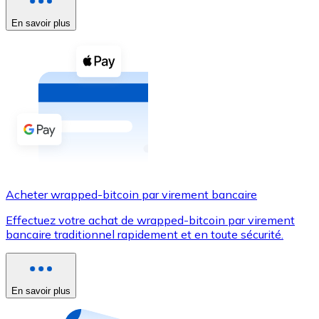
En savoir plus
Voir toutes
Coupons crypto
Achetez des cryptomonnaies en espèces et d'autres m
Acheter avec espèces
Virement SEPA
Ajoutez des fonds à votre compte Bitnovo ou effectuez 
Acheter avec virement bancaire
Acheter wrapped-bitcoin par virement bancaire
Carte de crédit / débit
Effectuez votre achat de wrapped-bitcoin par virement
Utilisez les cartes Visa et Mastercard pour acheter des
bancaire traditionnel rapidement et en toute sécurité.
Acheter avec carte
Boutique - Cartes
En savoir plus
Nouveau