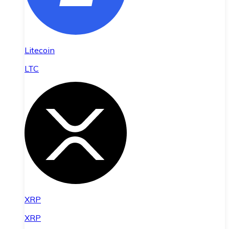
Litecoin
LTC
XRP
XRP