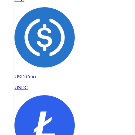
USD Coin
USDC