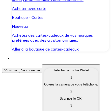
Acheter avec carte
Boutique - Cartes
Nouveau
Achetez des cartes-cadeaux de vos marques
préférées avec des cryptomonnaies.
Aller à la boutique de cartes-cadeaux
Acheter des Cryptomonnaies
S'inscrire
Se connecter
Téléchargez notre Wallet
1
Achetez les cryptomonnaies qui vous intéressent rapid
Ouvrez la caméra de votre téléphone.
Vendre des Cryptomonnaies
2
Convertissez vos cryptomonnaies en monnaie fiduciair
Scannez le QR.
3
Échanger (Swap)