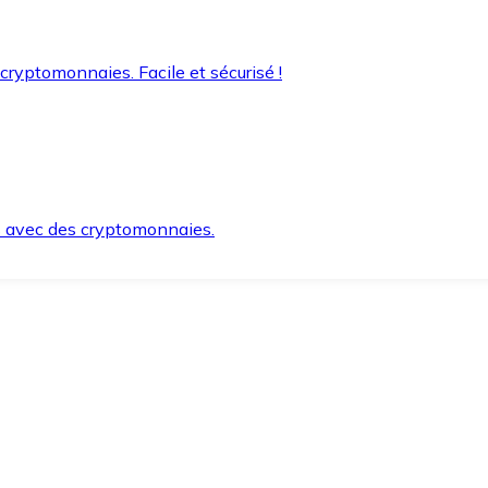
 cryptomonnaies. Facile et sécurisé !
s avec des cryptomonnaies.
ement et en toute sécurité.
e lorsque vous en avez besoin.