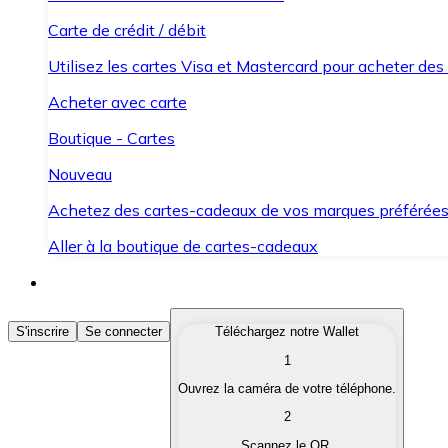
Carte de crédit / débit
Utilisez les cartes Visa et Mastercard pour acheter des
Acheter avec carte
Boutique - Cartes
Nouveau
Achetez des cartes-cadeaux de vos marques préférée
Aller à la boutique de cartes-cadeaux
Acheter des Cryptomonnaies
S'inscrire
Se connecter
Téléchargez notre Wallet
1
Achetez les cryptomonnaies qui vous intéressent rapid
Ouvrez la caméra de votre téléphone.
Vendre des Cryptomonnaies
2
Convertissez vos cryptomonnaies en monnaie fiduciair
Scannez le QR.