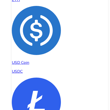
USD Coin
USDC