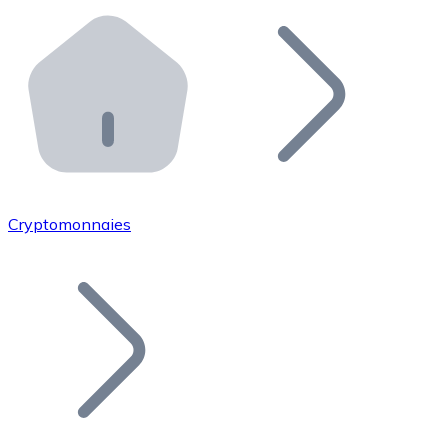
Effectuez des opérations de plus grande envergure. O
Distributeurs automatiques Bitnovo
Intégrez un ATM Bitnovo dans votre entreprise et per
API Bitnovo
Intégrez notre API dans votre écosystème.
Devenir Distributeur
Rejoignez notre réseau de distributeurs et commercialis
Cryptomonnaies
Lister un Token
Ajoutez le token de votre projet à notre service d'acha