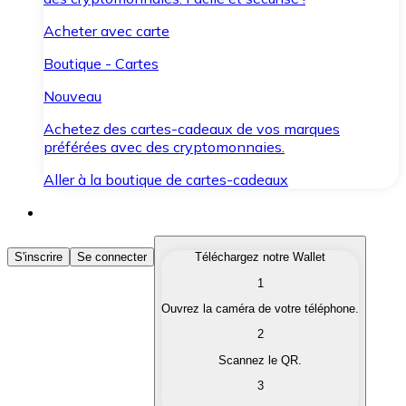
Acheter avec carte
Boutique - Cartes
Nouveau
Achetez des cartes-cadeaux de vos marques
préférées avec des cryptomonnaies.
Aller à la boutique de cartes-cadeaux
Acheter des Cryptomonnaies
S'inscrire
Se connecter
Téléchargez notre Wallet
1
Achetez les cryptomonnaies qui vous intéressent rapid
Ouvrez la caméra de votre téléphone.
Vendre des Cryptomonnaies
2
Convertissez vos cryptomonnaies en monnaie fiduciair
Scannez le QR.
3
Échanger (Swap)