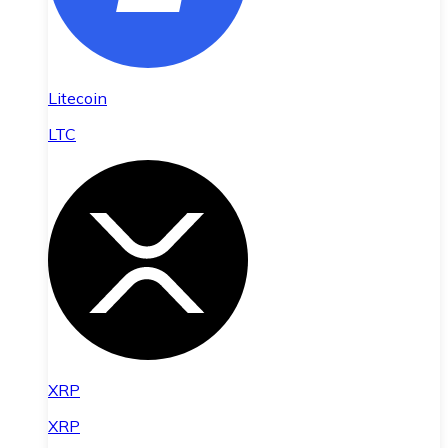
Litecoin
LTC
XRP
XRP