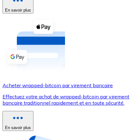
En savoir plus
Voir toutes
Coupons crypto
Achetez des cryptomonnaies en espèces et d'autres m
Acheter avec espèces
Virement SEPA
Ajoutez des fonds à votre compte Bitnovo ou effectuez 
Acheter avec virement bancaire
Acheter wrapped-bitcoin par virement bancaire
Carte de crédit / débit
Effectuez votre achat de wrapped-bitcoin par virement
Utilisez les cartes Visa et Mastercard pour acheter des
bancaire traditionnel rapidement et en toute sécurité.
Acheter avec carte
Boutique - Cartes
En savoir plus
Nouveau