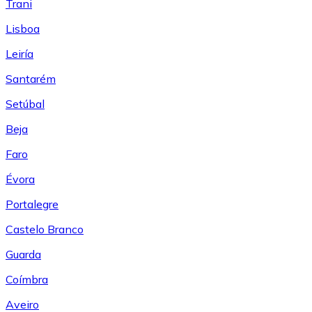
Trani
Lisboa
Leiría
Santarém
Setúbal
Beja
Faro
Évora
Portalegre
Castelo Branco
Guarda
Coímbra
Aveiro