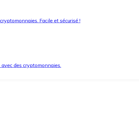
 cryptomonnaies. Facile et sécurisé !
s avec des cryptomonnaies.
ement et en toute sécurité.
e lorsque vous en avez besoin.