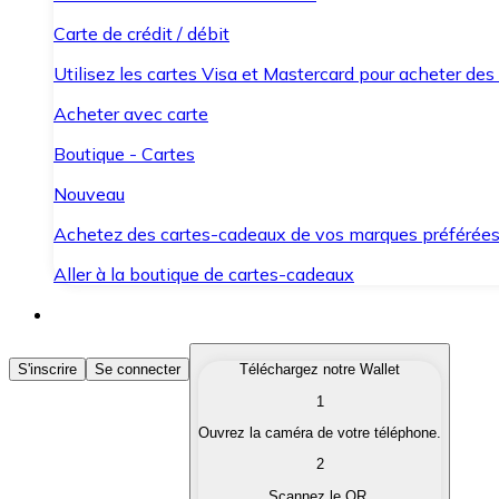
Carte de crédit / débit
Utilisez les cartes Visa et Mastercard pour acheter des
Acheter avec carte
Boutique - Cartes
Nouveau
Achetez des cartes-cadeaux de vos marques préférée
Aller à la boutique de cartes-cadeaux
Acheter des Cryptomonnaies
S'inscrire
Se connecter
Téléchargez notre Wallet
1
Achetez les cryptomonnaies qui vous intéressent rapid
Ouvrez la caméra de votre téléphone.
Vendre des Cryptomonnaies
2
Convertissez vos cryptomonnaies en monnaie fiduciair
Scannez le QR.