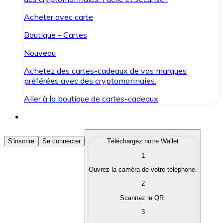
Acheter avec carte
Boutique - Cartes
Nouveau
Achetez des cartes-cadeaux de vos marques
préférées avec des cryptomonnaies.
Aller à la boutique de cartes-cadeaux
Acheter des Cryptomonnaies
S'inscrire
Se connecter
Téléchargez notre Wallet
1
Achetez les cryptomonnaies qui vous intéressent rapid
Ouvrez la caméra de votre téléphone.
Vendre des Cryptomonnaies
2
Convertissez vos cryptomonnaies en monnaie fiduciair
Scannez le QR.
3
Échanger (Swap)