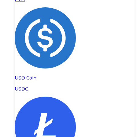
USD Coin
USDC