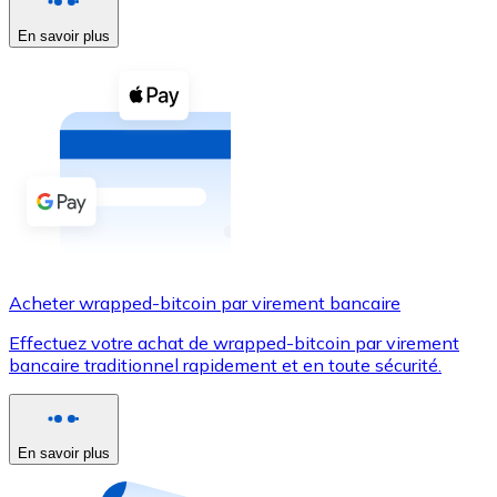
En savoir plus
Voir toutes
Coupons crypto
Achetez des cryptomonnaies en espèces et d'autres m
Acheter avec espèces
Virement SEPA
Ajoutez des fonds à votre compte Bitnovo ou effectuez 
Acheter avec virement bancaire
Acheter wrapped-bitcoin par virement bancaire
Carte de crédit / débit
Effectuez votre achat de wrapped-bitcoin par virement
Utilisez les cartes Visa et Mastercard pour acheter des
bancaire traditionnel rapidement et en toute sécurité.
Acheter avec carte
Boutique - Cartes
En savoir plus
Nouveau