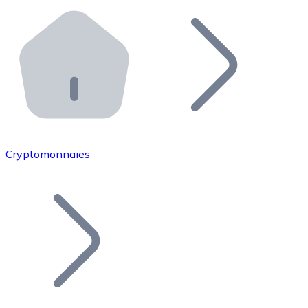
Effectuez des opérations de plus grande envergure. O
Distributeurs automatiques Bitnovo
Intégrez un ATM Bitnovo dans votre entreprise et per
API Bitnovo
Intégrez notre API dans votre écosystème.
Devenir Distributeur
Rejoignez notre réseau de distributeurs et commercialis
Cryptomonnaies
Lister un Token
Ajoutez le token de votre projet à notre service d'acha