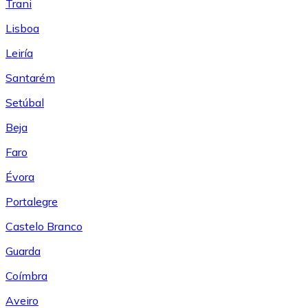
Trani
Lisboa
Leiría
Santarém
Setúbal
Beja
Faro
Évora
Portalegre
Castelo Branco
Guarda
Coímbra
Aveiro