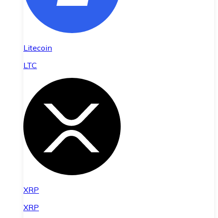
Litecoin
LTC
XRP
XRP