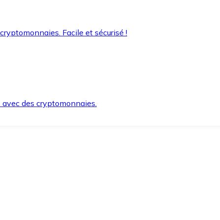
 cryptomonnaies. Facile et sécurisé !
s avec des cryptomonnaies.
ement et en toute sécurité.
e lorsque vous en avez besoin.