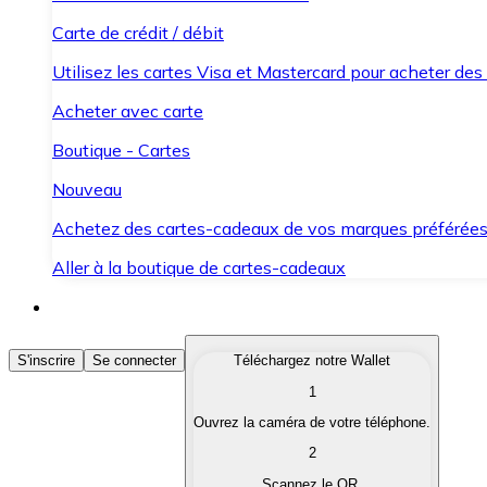
Carte de crédit / débit
Utilisez les cartes Visa et Mastercard pour acheter des
Acheter avec carte
Boutique - Cartes
Nouveau
Achetez des cartes-cadeaux de vos marques préférée
Aller à la boutique de cartes-cadeaux
Acheter des Cryptomonnaies
S'inscrire
Se connecter
Téléchargez notre Wallet
1
Achetez les cryptomonnaies qui vous intéressent rapid
Ouvrez la caméra de votre téléphone.
Vendre des Cryptomonnaies
2
Convertissez vos cryptomonnaies en monnaie fiduciair
Scannez le QR.