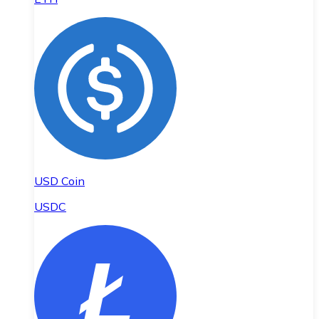
USD Coin
USDC