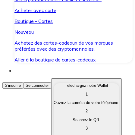
Acheter avec carte
Boutique - Cartes
Nouveau
Achetez des cartes-cadeaux de vos marques
préférées avec des cryptomonnaies.
Aller à la boutique de cartes-cadeaux
Acheter des Cryptomonnaies
S'inscrire
Se connecter
Téléchargez notre Wallet
1
Achetez les cryptomonnaies qui vous intéressent rapid
Ouvrez la caméra de votre téléphone.
Vendre des Cryptomonnaies
2
Convertissez vos cryptomonnaies en monnaie fiduciair
Scannez le QR.
3
Échanger (Swap)