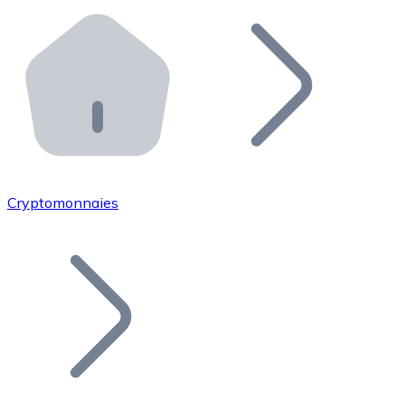
Effectuez des opérations de plus grande envergure. O
Distributeurs automatiques Bitnovo
Intégrez un ATM Bitnovo dans votre entreprise et per
API Bitnovo
Intégrez notre API dans votre écosystème.
Devenir Distributeur
Rejoignez notre réseau de distributeurs et commercialis
Cryptomonnaies
Lister un Token
Ajoutez le token de votre projet à notre service d'acha