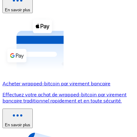
En savoir plus
Voir toutes
Coupons crypto
Achetez des cryptomonnaies en espèces et d'autres m
Acheter avec espèces
Virement SEPA
Ajoutez des fonds à votre compte Bitnovo ou effectuez 
Acheter avec virement bancaire
Acheter wrapped-bitcoin par virement bancaire
Carte de crédit / débit
Effectuez votre achat de wrapped-bitcoin par virement
Utilisez les cartes Visa et Mastercard pour acheter des
bancaire traditionnel rapidement et en toute sécurité.
Acheter avec carte
Boutique - Cartes
En savoir plus
Nouveau