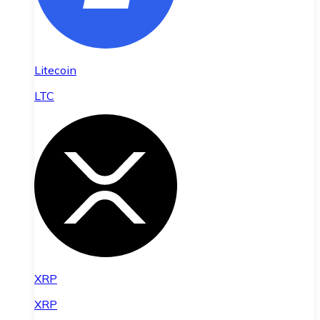
Litecoin
LTC
XRP
XRP