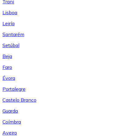
Trani
Lisboa
Leiría
Santarém
Setúbal
Beja
Faro
Évora
Portalegre
Castelo Branco
Guarda
Coímbra
Aveiro