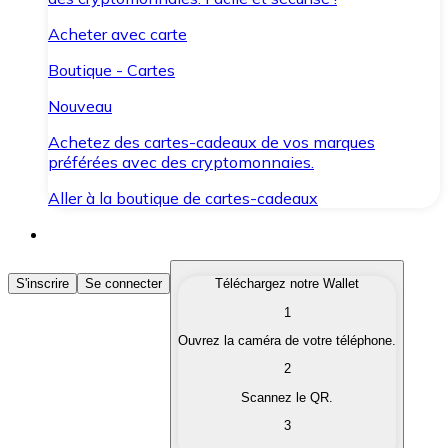
Acheter avec carte
Boutique - Cartes
Nouveau
Achetez des cartes-cadeaux de vos marques
préférées avec des cryptomonnaies.
Aller à la boutique de cartes-cadeaux
Acheter des Cryptomonnaies
S'inscrire
Se connecter
Téléchargez notre Wallet
1
Achetez les cryptomonnaies qui vous intéressent rapid
Ouvrez la caméra de votre téléphone.
Vendre des Cryptomonnaies
2
Convertissez vos cryptomonnaies en monnaie fiduciair
Scannez le QR.
3
Échanger (Swap)