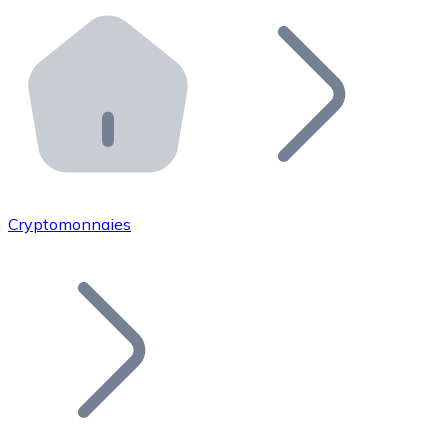
Effectuez des opérations de plus grande envergure. O
Distributeurs automatiques Bitnovo
Intégrez un ATM Bitnovo dans votre entreprise et per
API Bitnovo
Intégrez notre API dans votre écosystème.
Devenir Distributeur
Rejoignez notre réseau de distributeurs et commercialis
Cryptomonnaies
Lister un Token
Ajoutez le token de votre projet à notre service d'acha