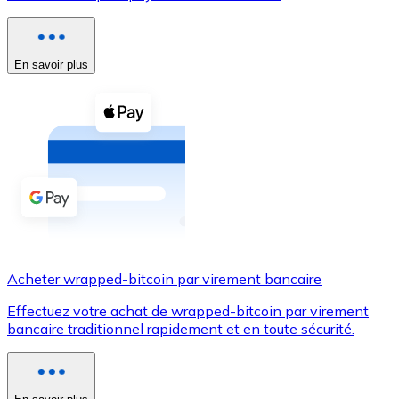
Voir toutes
Coupons crypto
En savoir plus
Achetez des cryptomonnaies en espèces et d'autres m
Acheter avec espèces
Virement SEPA
Ajoutez des fonds à votre compte Bitnovo ou effectuez 
Acheter avec virement bancaire
Carte de crédit / débit
Acheter wrapped-bitcoin par virement bancaire
Utilisez les cartes Visa et Mastercard pour acheter des
Effectuez votre achat de wrapped-bitcoin par virement
Acheter avec carte
bancaire traditionnel rapidement et en toute sécurité.
Boutique - Cartes
Nouveau