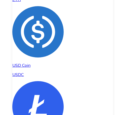
USD Coin
USDC