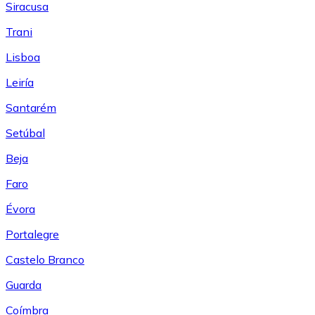
Siracusa
Trani
Lisboa
Leiría
Santarém
Setúbal
Beja
Faro
Évora
Portalegre
Castelo Branco
Guarda
Coímbra