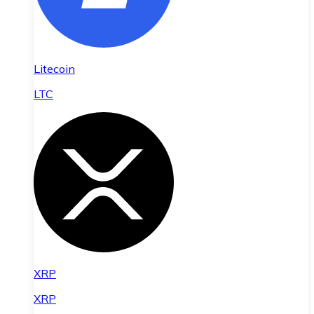
Litecoin
LTC
XRP
XRP