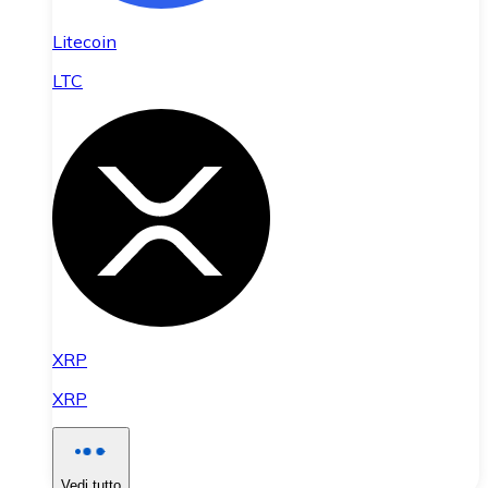
Litecoin
LTC
XRP
XRP
Vedi tutto