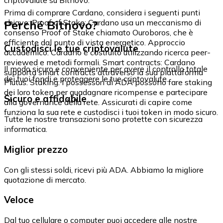
Prima di comprare Cardano, considera i seguenti punti
Perché Bitnovo?
chiave: Proof of Stake: Cardano usa un meccanismo di
consenso Proof of Stake chiamato Ouroboros, che è
efficiente dal punto di vista energetico. Approccio
Custodisci le tue criptovalute
accademico: Cardano è costruito utilizzando ricerca peer-
reviewed e metodi formali. Smart contracts: Cardano
Il modo sicuro e conveniente per avere il controllo totale
supporta smart contracts attraverso la sua piattaforma
dei tuoi fondi e proteggere le tue criptovalute.
Plutus. Staking: I possessori di ADA possono fare staking
dei loro token per guadagnare ricompense e partecipare
Sicuro e affidabile
alla governance della rete. Assicurati di capire come
funziona la sua rete e custodisci i tuoi token in modo sicuro.
Tutte le nostre transazioni sono protette con sicurezza
informatica.
Miglior prezzo
Con gli stessi soldi, ricevi più ADA. Abbiamo la migliore
quotazione di mercato.
Veloce
Dal tuo cellulare o computer puoi accedere alle nostre