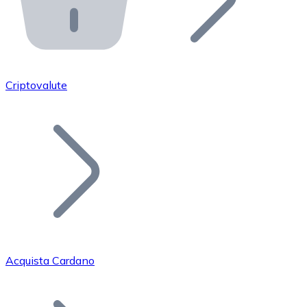
API Bitnovo
Integra la nostra API nel tuo ecosistema.
Diventa Rivenditore
Unisciti alla nostra rete di rivenditori e commercializza i
Criptovalute
Inserisci un Token
Aggiungi il token del tuo progetto al nostro servizio di
Acquista Cardano
Bitcoin