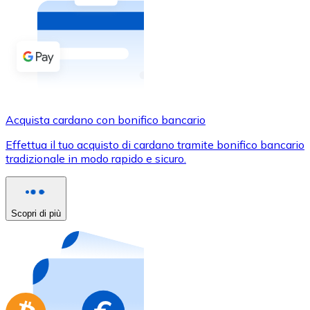
Acquista criptovalute in contanti e altri mezzi di pagam
Acquista con contanti
Bonifico SEPA
Aggiungi fondi al tuo conto Bitnovo o fai acquisti dirett
Acquista con bonifico bancario
Acquista cardano con bonifico bancario
Carta di credito / debito
Effettua il tuo acquisto di cardano tramite bonifico bancario
Usa le carte Visa e Mastercard per acquistare criptovalut
tradizionale in modo rapido e sicuro.
Acquista con carta
Negozio - Carte regalo
Scopri di più
Nuovo
Acquista gift card dei tuoi marchi preferiti con criptoval
Vai al negozio di carte regalo