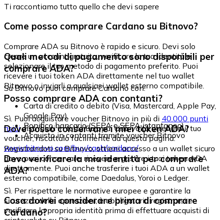
Ti raccontiamo tutto quello che devi sapere
Come posso comprare Cardano su Bitnovo?
Comprare ADA su Bitnovo è rapido e sicuro. Devi solo
Quali metodi di pagamento sono disponibili per
creare un account gratuito, verificare la tua identità e
selezionare il tuo metodo di pagamento preferito. Puoi
comprare ADA?
ricevere i tuoi token ADA direttamente nel tuo wallet
Bitnovo o inviarli a qualsiasi wallet esterno compatibile.
Su Bitnovo puoi comprare Cardano con:
Posso comprare ADA con contanti?
Carta di credito o debito (Visa, Mastercard, Apple Pay,
Google Pay)
Sì. Puoi acquistare voucher Bitnovo in più di
40.000 punti
Bonifico bancario (SEPA o SEPA istantaneo)
Dove posso conservare i miei token ADA?
fisici
distribuiti in tutta Europa. Una volta ottenuto il tuo
Acquisto in contanti tramite voucher Bitnovo
voucher, riscattalo facilmente da questa pagina:
www.bitnovo.com/buy/cash/cardano/
Registrandoti su Bitnovo, ottieni accesso a un wallet sicuro
Devo verificare la mia identità per comprare
dove puoi conservare, ricevere e gestire i tuoi token ADA
direttamente. Puoi anche trasferire i tuoi ADA a un wallet
ADA?
esterno compatibile, come Daedalus, Yoroi o Ledger.
Sì. Per rispettare le normative europee e garantire la
Cosa dovrei considerare prima di comprare
sicurezza delle operazioni, è obbligatorio registrarsi e
verificare la propria identità prima di effettuare acquisti di
Cardano?
criptovalute su Bitnovo.