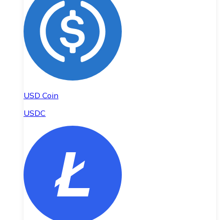
USD Coin
USDC