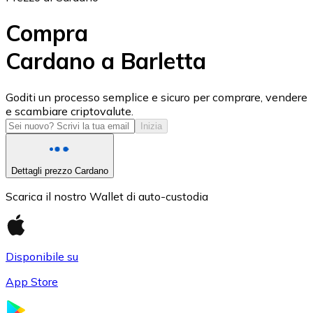
Compra
Cardano a Barletta
USD Coin
Goditi un processo semplice e sicuro per comprare, vendere
e scambiare criptovalute.
USDC
Inizia
Dettagli prezzo Cardano
Scarica il nostro Wallet di auto-custodia
Disponibile su
App Store
Litecoin