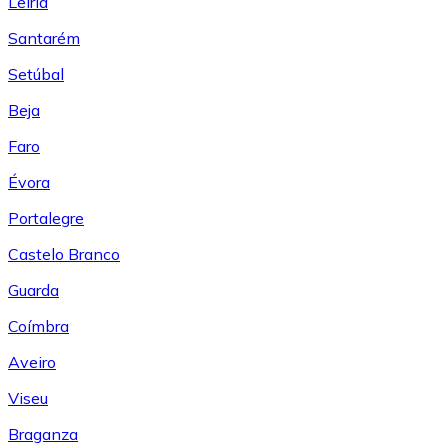
Leiría
Santarém
Setúbal
Beja
Faro
Évora
Portalegre
Castelo Branco
Guarda
Coímbra
Aveiro
Viseu
Braganza