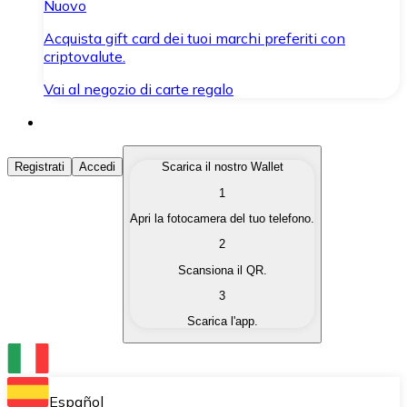
Nuovo
Acquista gift card dei tuoi marchi preferiti con
criptovalute.
Vai al negozio di carte regalo
Acquista Criptovalute
Registrati
Accedi
Scarica il nostro Wallet
1
Acquista le criptovalute che ti interessano in modo rapi
Apri la fotocamera del tuo telefono.
Vendi Criptovalute
2
Converti le tue criptovalute in valuta fiat quando ne ha
Scansiona il QR.
3
Scambia (Swap)
Scarica l'app.
Scambia una criptovaluta con un'altra istantaneamente
Wallet Bitnovo
Conserva le tue cripto in un Wallet self-custodial.
Español