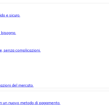
do e sicuro.
i bisogno.
e, senza complicazioni.
azioni del mercato.
 con un nuovo metodo di pagamento.