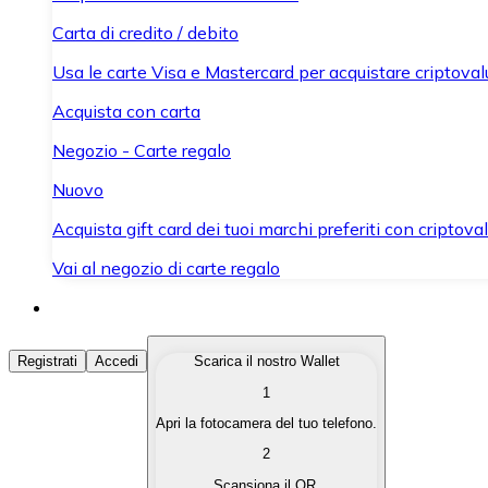
Carta di credito / debito
Usa le carte Visa e Mastercard per acquistare criptovalut
Acquista con carta
Negozio - Carte regalo
Nuovo
Acquista gift card dei tuoi marchi preferiti con criptoval
Vai al negozio di carte regalo
Acquista Criptovalute
Registrati
Accedi
Scarica il nostro Wallet
1
Acquista le criptovalute che ti interessano in modo rapi
Apri la fotocamera del tuo telefono.
Vendi Criptovalute
2
Converti le tue criptovalute in valuta fiat quando ne ha
Scansiona il QR.