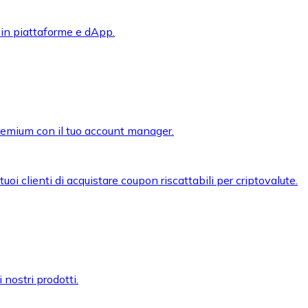
 in piattaforme e dApp.
premium con il tuo account manager.
oi clienti di acquistare coupon riscattabili per criptovalute.
 nostri prodotti.