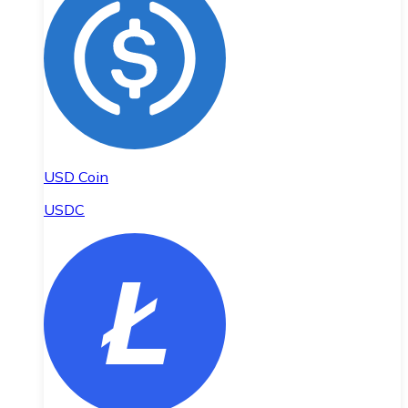
USD Coin
USDC