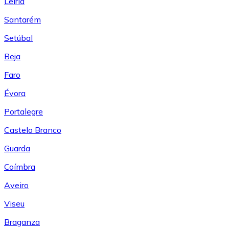
Leiría
Santarém
Setúbal
Beja
Faro
Évora
Portalegre
Castelo Branco
Guarda
Coímbra
Aveiro
Viseu
Braganza