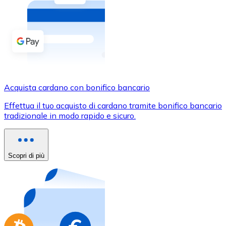
Acquista criptovalute in contanti e altri mezzi di pagam
Acquista con contanti
Bonifico SEPA
Aggiungi fondi al tuo conto Bitnovo o fai acquisti dirett
Acquista con bonifico bancario
Acquista cardano con bonifico bancario
Carta di credito / debito
Effettua il tuo acquisto di cardano tramite bonifico bancario
Usa le carte Visa e Mastercard per acquistare criptovalut
tradizionale in modo rapido e sicuro.
Acquista con carta
Negozio - Carte regalo
Scopri di più
Nuovo
Acquista gift card dei tuoi marchi preferiti con criptoval
Vai al negozio di carte regalo