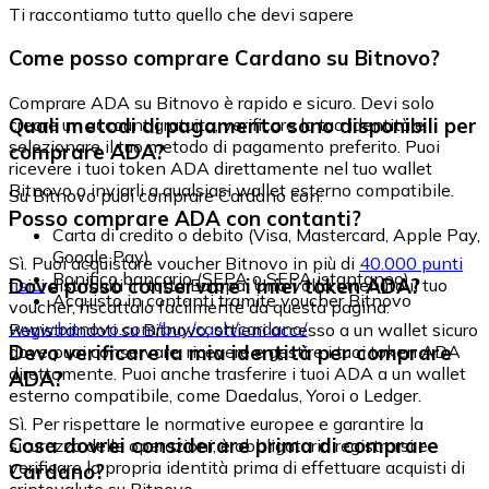
Ti raccontiamo tutto quello che devi sapere
Come posso comprare Cardano su Bitnovo?
Comprare ADA su Bitnovo è rapido e sicuro. Devi solo
Quali metodi di pagamento sono disponibili per
creare un account gratuito, verificare la tua identità e
selezionare il tuo metodo di pagamento preferito. Puoi
comprare ADA?
ricevere i tuoi token ADA direttamente nel tuo wallet
Bitnovo o inviarli a qualsiasi wallet esterno compatibile.
Su Bitnovo puoi comprare Cardano con:
Posso comprare ADA con contanti?
Carta di credito o debito (Visa, Mastercard, Apple Pay,
Google Pay)
Sì. Puoi acquistare voucher Bitnovo in più di
40.000 punti
Bonifico bancario (SEPA o SEPA istantaneo)
Dove posso conservare i miei token ADA?
fisici
distribuiti in tutta Europa. Una volta ottenuto il tuo
Acquisto in contanti tramite voucher Bitnovo
voucher, riscattalo facilmente da questa pagina:
www.bitnovo.com/buy/cash/cardano/
Registrandoti su Bitnovo, ottieni accesso a un wallet sicuro
Devo verificare la mia identità per comprare
dove puoi conservare, ricevere e gestire i tuoi token ADA
direttamente. Puoi anche trasferire i tuoi ADA a un wallet
ADA?
esterno compatibile, come Daedalus, Yoroi o Ledger.
Sì. Per rispettare le normative europee e garantire la
Cosa dovrei considerare prima di comprare
sicurezza delle operazioni, è obbligatorio registrarsi e
verificare la propria identità prima di effettuare acquisti di
Cardano?
criptovalute su Bitnovo.