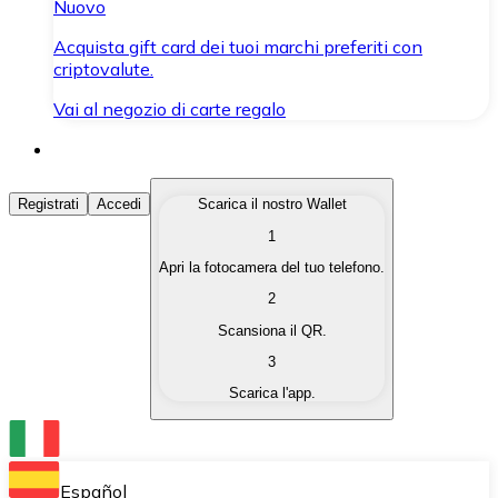
Nuovo
Acquista gift card dei tuoi marchi preferiti con
criptovalute.
Vai al negozio di carte regalo
Acquista Criptovalute
Registrati
Accedi
Scarica il nostro Wallet
1
Acquista le criptovalute che ti interessano in modo rapi
Apri la fotocamera del tuo telefono.
Vendi Criptovalute
2
Converti le tue criptovalute in valuta fiat quando ne ha
Scansiona il QR.
3
Scambia (Swap)
Scarica l'app.
Scambia una criptovaluta con un'altra istantaneamente
Wallet Bitnovo
Conserva le tue cripto in un Wallet self-custodial.
Español