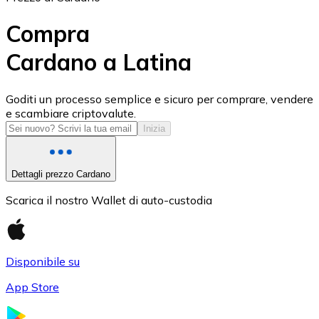
Compra
Cardano a Latina
USD Coin
Goditi un processo semplice e sicuro per comprare, vendere
e scambiare criptovalute.
USDC
Inizia
Dettagli prezzo Cardano
Scarica il nostro Wallet di auto-custodia
Disponibile su
App Store
Litecoin