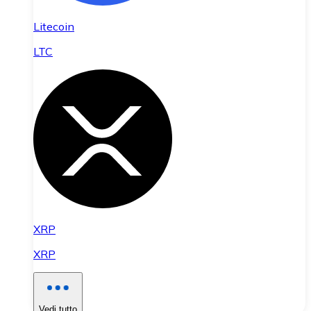
Litecoin
LTC
XRP
XRP
Vedi tutto