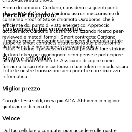
Prima di comprare Cardano, considera i seguenti punti
Perché Bitnovo?
chiave: Proof of Stake: Cardano usa un meccanismo di
consenso Proof of Stake chiamato Ouroboros, che è
efficiente dal punto di vista energetico. Approccio
Custodisci le tue criptovalute
accademico: Cardano è costruito utilizzando ricerca peer-
reviewed e metodi formali. Smart contracts: Cardano
Il modo sicuro e conveniente per avere il controllo totale
supporta smart contracts attraverso la sua piattaforma
dei tuoi fondi e proteggere le tue criptovalute.
Plutus. Staking: I possessori di ADA possono fare staking
dei loro token per guadagnare ricompense e partecipare
Sicuro e affidabile
alla governance della rete. Assicurati di capire come
funziona la sua rete e custodisci i tuoi token in modo sicuro.
Tutte le nostre transazioni sono protette con sicurezza
informatica.
Miglior prezzo
Con gli stessi soldi, ricevi più ADA. Abbiamo la migliore
quotazione di mercato.
Veloce
Dal tuo cellulare o computer puoi accedere alle nostre