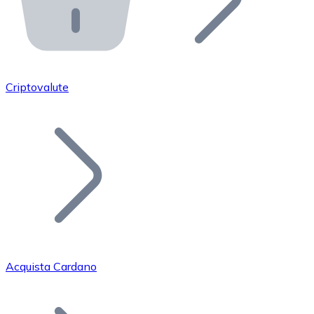
API Bitnovo
Integra la nostra API nel tuo ecosistema.
Diventa Rivenditore
Unisciti alla nostra rete di rivenditori e commercializza i
Criptovalute
Inserisci un Token
Aggiungi il token del tuo progetto al nostro servizio di
Acquista Cardano
Bitcoin