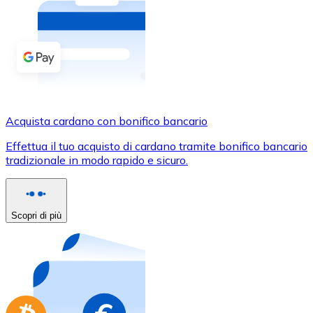
Acquista criptovalute in contanti e altri mezzi di pagam
Acquista con contanti
Bonifico SEPA
Aggiungi fondi al tuo conto Bitnovo o fai acquisti dirett
Acquista con bonifico bancario
Acquista cardano con bonifico bancario
Carta di credito / debito
Effettua il tuo acquisto di cardano tramite bonifico bancario
Usa le carte Visa e Mastercard per acquistare criptovalut
tradizionale in modo rapido e sicuro.
Acquista con carta
Negozio - Carte regalo
Scopri di più
Nuovo
Acquista gift card dei tuoi marchi preferiti con criptoval
Vai al negozio di carte regalo