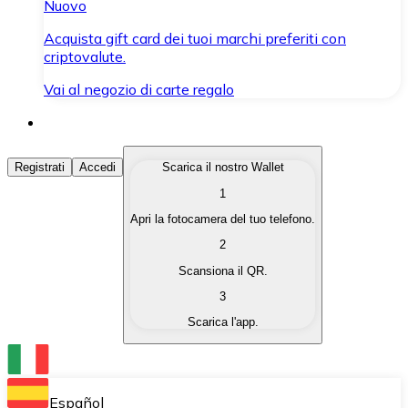
Nuovo
Acquista gift card dei tuoi marchi preferiti con
criptovalute.
Vai al negozio di carte regalo
Acquista Criptovalute
Registrati
Accedi
Scarica il nostro Wallet
1
Acquista le criptovalute che ti interessano in modo rapi
Apri la fotocamera del tuo telefono.
Vendi Criptovalute
2
Converti le tue criptovalute in valuta fiat quando ne ha
Scansiona il QR.
3
Scambia (Swap)
Scarica l'app.
Scambia una criptovaluta con un'altra istantaneamente
Wallet Bitnovo
Conserva le tue cripto in un Wallet self-custodial.
Español