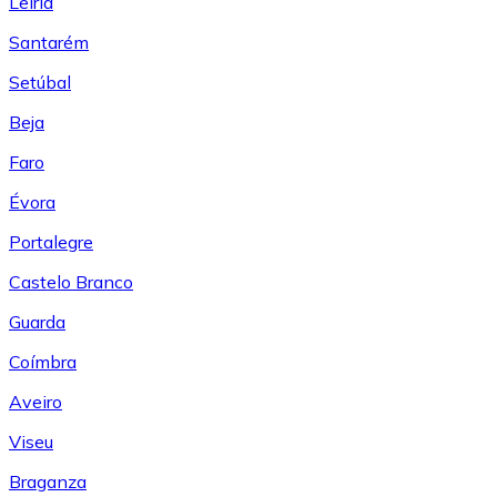
Leiría
Santarém
Setúbal
Beja
Faro
Évora
Portalegre
Castelo Branco
Guarda
Coímbra
Aveiro
Viseu
Braganza