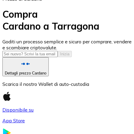
Compra
Cardano a Tarragona
USD Coin
Goditi un processo semplice e sicuro per comprare, vendere
e scambiare criptovalute.
USDC
Inizia
Dettagli prezzo Cardano
Scarica il nostro Wallet di auto-custodia
Disponibile su
App Store
Litecoin