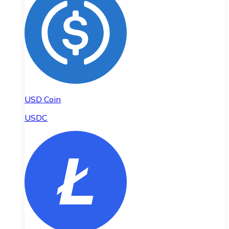
USD Coin
USDC