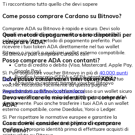
Ti raccontiamo tutto quello che devi sapere
Come posso comprare Cardano su Bitnovo?
Comprare ADA su Bitnovo è rapido e sicuro. Devi solo
Quali metodi di pagamento sono disponibili per
creare un account gratuito, verificare la tua identità e
selezionare il tuo metodo di pagamento preferito. Puoi
comprare ADA?
ricevere i tuoi token ADA direttamente nel tuo wallet
Bitnovo o inviarli a qualsiasi wallet esterno compatibile.
Su Bitnovo puoi comprare Cardano con:
Posso comprare ADA con contanti?
Carta di credito o debito (Visa, Mastercard, Apple Pay,
Google Pay)
Sì. Puoi acquistare voucher Bitnovo in più di
40.000 punti
Bonifico bancario (SEPA o SEPA istantaneo)
Dove posso conservare i miei token ADA?
fisici
distribuiti in tutta Europa. Una volta ottenuto il tuo
Acquisto in contanti tramite voucher Bitnovo
voucher, riscattalo facilmente da questa pagina:
www.bitnovo.com/buy/cash/cardano/
Registrandoti su Bitnovo, ottieni accesso a un wallet sicuro
Devo verificare la mia identità per comprare
dove puoi conservare, ricevere e gestire i tuoi token ADA
direttamente. Puoi anche trasferire i tuoi ADA a un wallet
ADA?
esterno compatibile, come Daedalus, Yoroi o Ledger.
Sì. Per rispettare le normative europee e garantire la
Cosa dovrei considerare prima di comprare
sicurezza delle operazioni, è obbligatorio registrarsi e
verificare la propria identità prima di effettuare acquisti di
Cardano?
criptovalute su Bitnovo.