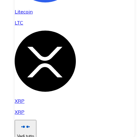
Litecoin
LTC
XRP
XRP
Vedi tutto