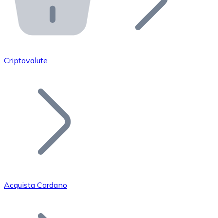
API Bitnovo
Integra la nostra API nel tuo ecosistema.
Diventa Rivenditore
Unisciti alla nostra rete di rivenditori e commercializza i
Criptovalute
Inserisci un Token
Aggiungi il token del tuo progetto al nostro servizio di
Acquista Cardano
Bitcoin