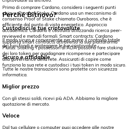
Prima di comprare Cardano, considera i seguenti punti
Perché Bitnovo?
chiave: Proof of Stake: Cardano usa un meccanismo di
consenso Proof of Stake chiamato Ouroboros, che è
efficiente dal punto di vista energetico. Approccio
Custodisci le tue criptovalute
accademico: Cardano è costruito utilizzando ricerca peer-
reviewed e metodi formali. Smart contracts: Cardano
Il modo sicuro e conveniente per avere il controllo totale
supporta smart contracts attraverso la sua piattaforma
dei tuoi fondi e proteggere le tue criptovalute.
Plutus. Staking: I possessori di ADA possono fare staking
dei loro token per guadagnare ricompense e partecipare
Sicuro e affidabile
alla governance della rete. Assicurati di capire come
funziona la sua rete e custodisci i tuoi token in modo sicuro.
Tutte le nostre transazioni sono protette con sicurezza
informatica.
Miglior prezzo
Con gli stessi soldi, ricevi più ADA. Abbiamo la migliore
quotazione di mercato.
Veloce
Dal tuo cellulare o computer puoi accedere alle nostre