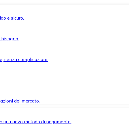
do e sicuro.
i bisogno.
e, senza complicazioni.
azioni del mercato.
 con un nuovo metodo di pagamento.