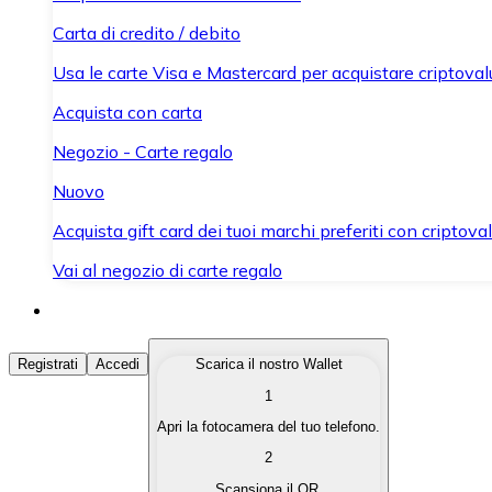
Carta di credito / debito
Usa le carte Visa e Mastercard per acquistare criptovalut
Acquista con carta
Negozio - Carte regalo
Nuovo
Acquista gift card dei tuoi marchi preferiti con criptoval
Vai al negozio di carte regalo
Acquista Criptovalute
Registrati
Accedi
Scarica il nostro Wallet
1
Acquista le criptovalute che ti interessano in modo rapi
Apri la fotocamera del tuo telefono.
Vendi Criptovalute
2
Converti le tue criptovalute in valuta fiat quando ne ha
Scansiona il QR.