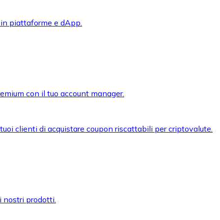
 in piattaforme e dApp.
premium con il tuo account manager.
oi clienti di acquistare coupon riscattabili per criptovalute.
 nostri prodotti.