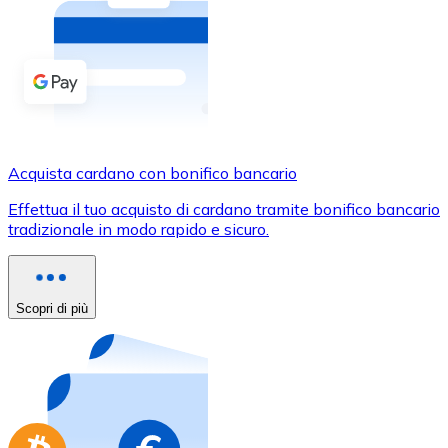
Acquista criptovalute in contanti e altri mezzi di pagam
Acquista con contanti
Bonifico SEPA
Aggiungi fondi al tuo conto Bitnovo o fai acquisti dirett
Acquista con bonifico bancario
Acquista cardano con bonifico bancario
Carta di credito / debito
Effettua il tuo acquisto di cardano tramite bonifico bancario
Usa le carte Visa e Mastercard per acquistare criptovalut
tradizionale in modo rapido e sicuro.
Acquista con carta
Negozio - Carte regalo
Scopri di più
Nuovo
Acquista gift card dei tuoi marchi preferiti con criptoval
Vai al negozio di carte regalo