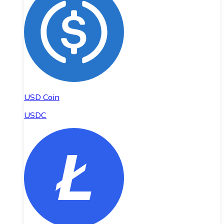
USD Coin
USDC