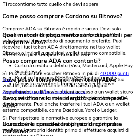
Ti raccontiamo tutto quello che devi sapere
Come posso comprare Cardano su Bitnovo?
Comprare ADA su Bitnovo è rapido e sicuro. Devi solo
Quali metodi di pagamento sono disponibili per
creare un account gratuito, verificare la tua identità e
selezionare il tuo metodo di pagamento preferito. Puoi
comprare ADA?
ricevere i tuoi token ADA direttamente nel tuo wallet
Bitnovo o inviarli a qualsiasi wallet esterno compatibile.
Su Bitnovo puoi comprare Cardano con:
Posso comprare ADA con contanti?
Carta di credito o debito (Visa, Mastercard, Apple Pay,
Google Pay)
Sì. Puoi acquistare voucher Bitnovo in più di
40.000 punti
Bonifico bancario (SEPA o SEPA istantaneo)
Dove posso conservare i miei token ADA?
fisici
distribuiti in tutta Europa. Una volta ottenuto il tuo
Acquisto in contanti tramite voucher Bitnovo
voucher, riscattalo facilmente da questa pagina:
www.bitnovo.com/buy/cash/cardano/
Registrandoti su Bitnovo, ottieni accesso a un wallet sicuro
Devo verificare la mia identità per comprare
dove puoi conservare, ricevere e gestire i tuoi token ADA
direttamente. Puoi anche trasferire i tuoi ADA a un wallet
ADA?
esterno compatibile, come Daedalus, Yoroi o Ledger.
Sì. Per rispettare le normative europee e garantire la
Cosa dovrei considerare prima di comprare
sicurezza delle operazioni, è obbligatorio registrarsi e
verificare la propria identità prima di effettuare acquisti di
Cardano?
criptovalute su Bitnovo.