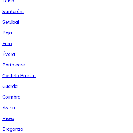
Leiría
Santarém
Setúbal
Beja
Faro
Évora
Portalegre
Castelo Branco
Guarda
Coímbra
Aveiro
Viseu
Braganza