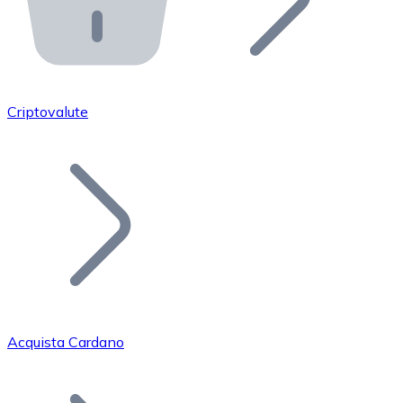
API Bitnovo
Integra la nostra API nel tuo ecosistema.
Diventa Rivenditore
Unisciti alla nostra rete di rivenditori e commercializza i
Criptovalute
Inserisci un Token
Aggiungi il token del tuo progetto al nostro servizio di
Acquista Cardano
Bitcoin