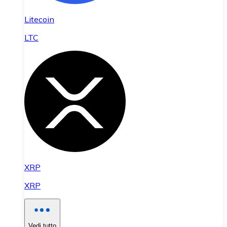
Litecoin
LTC
XRP
XRP
Vedi tutto