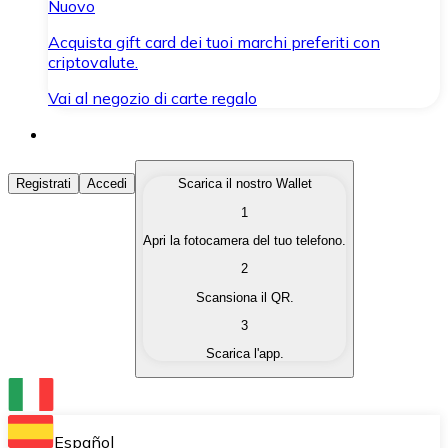
Nuovo
Acquista gift card dei tuoi marchi preferiti con
criptovalute.
Vai al negozio di carte regalo
Acquista Criptovalute
Registrati
Accedi
Scarica il nostro Wallet
1
Acquista le criptovalute che ti interessano in modo rapi
Apri la fotocamera del tuo telefono.
Vendi Criptovalute
2
Converti le tue criptovalute in valuta fiat quando ne ha
Scansiona il QR.
3
Scambia (Swap)
Scarica l'app.
Scambia una criptovaluta con un'altra istantaneamente
Wallet Bitnovo
Conserva le tue cripto in un Wallet self-custodial.
Español