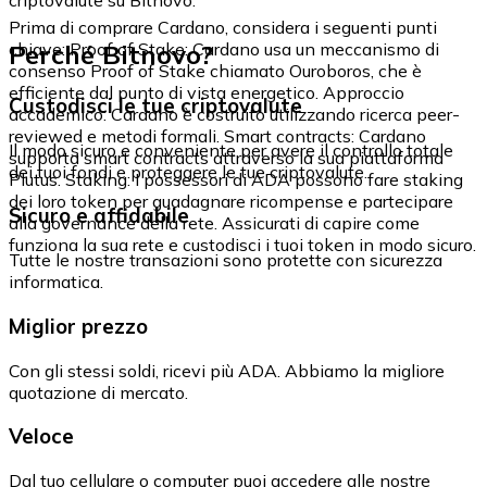
Prima di comprare Cardano, considera i seguenti punti
Perché Bitnovo?
chiave: Proof of Stake: Cardano usa un meccanismo di
consenso Proof of Stake chiamato Ouroboros, che è
efficiente dal punto di vista energetico. Approccio
Custodisci le tue criptovalute
accademico: Cardano è costruito utilizzando ricerca peer-
reviewed e metodi formali. Smart contracts: Cardano
Il modo sicuro e conveniente per avere il controllo totale
supporta smart contracts attraverso la sua piattaforma
dei tuoi fondi e proteggere le tue criptovalute.
Plutus. Staking: I possessori di ADA possono fare staking
dei loro token per guadagnare ricompense e partecipare
Sicuro e affidabile
alla governance della rete. Assicurati di capire come
funziona la sua rete e custodisci i tuoi token in modo sicuro.
Tutte le nostre transazioni sono protette con sicurezza
informatica.
Miglior prezzo
Con gli stessi soldi, ricevi più ADA. Abbiamo la migliore
quotazione di mercato.
Veloce
Dal tuo cellulare o computer puoi accedere alle nostre