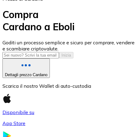
Compra
Cardano a Eboli
USD Coin
Goditi un processo semplice e sicuro per comprare, vendere
e scambiare criptovalute.
USDC
Inizia
Dettagli prezzo Cardano
Scarica il nostro Wallet di auto-custodia
Disponibile su
App Store
Litecoin