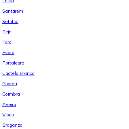
Leiría
Santarém
Setúbal
Beja
Faro
Évora
Portalegre
Castelo Branco
Guarda
Coímbra
Aveiro
Viseu
Braganza