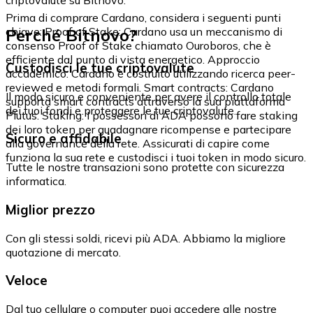
Prima di comprare Cardano, considera i seguenti punti
Perché Bitnovo?
chiave: Proof of Stake: Cardano usa un meccanismo di
consenso Proof of Stake chiamato Ouroboros, che è
efficiente dal punto di vista energetico. Approccio
Custodisci le tue criptovalute
accademico: Cardano è costruito utilizzando ricerca peer-
reviewed e metodi formali. Smart contracts: Cardano
Il modo sicuro e conveniente per avere il controllo totale
supporta smart contracts attraverso la sua piattaforma
dei tuoi fondi e proteggere le tue criptovalute.
Plutus. Staking: I possessori di ADA possono fare staking
dei loro token per guadagnare ricompense e partecipare
Sicuro e affidabile
alla governance della rete. Assicurati di capire come
funziona la sua rete e custodisci i tuoi token in modo sicuro.
Tutte le nostre transazioni sono protette con sicurezza
informatica.
Miglior prezzo
Con gli stessi soldi, ricevi più ADA. Abbiamo la migliore
quotazione di mercato.
Veloce
Dal tuo cellulare o computer puoi accedere alle nostre