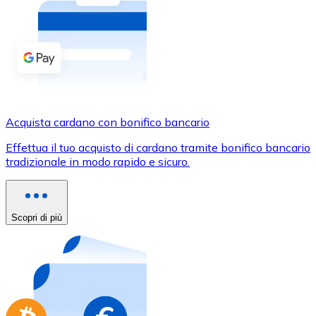
Acquista criptovalute in contanti e altri mezzi di pagam
Acquista con contanti
Bonifico SEPA
Aggiungi fondi al tuo conto Bitnovo o fai acquisti dirett
Acquista con bonifico bancario
Acquista cardano con bonifico bancario
Carta di credito / debito
Effettua il tuo acquisto di cardano tramite bonifico bancario
Usa le carte Visa e Mastercard per acquistare criptovalut
tradizionale in modo rapido e sicuro.
Acquista con carta
Negozio - Carte regalo
Scopri di più
Nuovo
Acquista gift card dei tuoi marchi preferiti con criptoval
Vai al negozio di carte regalo