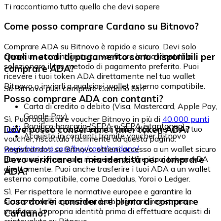
Ti raccontiamo tutto quello che devi sapere
Come posso comprare Cardano su Bitnovo?
Comprare ADA su Bitnovo è rapido e sicuro. Devi solo
Quali metodi di pagamento sono disponibili per
creare un account gratuito, verificare la tua identità e
selezionare il tuo metodo di pagamento preferito. Puoi
comprare ADA?
ricevere i tuoi token ADA direttamente nel tuo wallet
Bitnovo o inviarli a qualsiasi wallet esterno compatibile.
Su Bitnovo puoi comprare Cardano con:
Posso comprare ADA con contanti?
Carta di credito o debito (Visa, Mastercard, Apple Pay,
Google Pay)
Sì. Puoi acquistare voucher Bitnovo in più di
40.000 punti
Bonifico bancario (SEPA o SEPA istantaneo)
Dove posso conservare i miei token ADA?
fisici
distribuiti in tutta Europa. Una volta ottenuto il tuo
Acquisto in contanti tramite voucher Bitnovo
voucher, riscattalo facilmente da questa pagina:
www.bitnovo.com/buy/cash/cardano/
Registrandoti su Bitnovo, ottieni accesso a un wallet sicuro
Devo verificare la mia identità per comprare
dove puoi conservare, ricevere e gestire i tuoi token ADA
direttamente. Puoi anche trasferire i tuoi ADA a un wallet
ADA?
esterno compatibile, come Daedalus, Yoroi o Ledger.
Sì. Per rispettare le normative europee e garantire la
Cosa dovrei considerare prima di comprare
sicurezza delle operazioni, è obbligatorio registrarsi e
verificare la propria identità prima di effettuare acquisti di
Cardano?
criptovalute su Bitnovo.