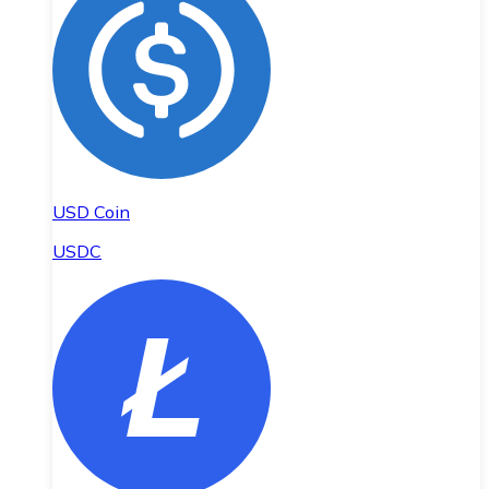
USD Coin
USDC