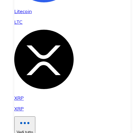
Litecoin
LTC
XRP
XRP
Vedi tutto