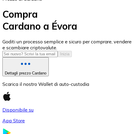
Compra
Cardano a Évora
USD Coin
Goditi un processo semplice e sicuro per comprare, vendere
e scambiare criptovalute.
USDC
Inizia
Dettagli prezzo Cardano
Scarica il nostro Wallet di auto-custodia
Disponibile su
App Store
Litecoin