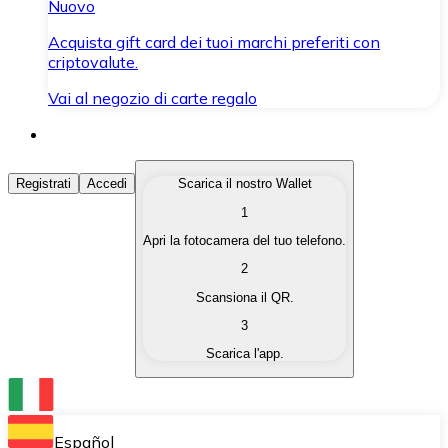
Nuovo
Acquista gift card dei tuoi marchi preferiti con
criptovalute.
Vai al negozio di carte regalo
Acquista Criptovalute
Registrati
Accedi
Scarica il nostro Wallet
1
Acquista le criptovalute che ti interessano in modo rapi
Apri la fotocamera del tuo telefono.
Vendi Criptovalute
2
Converti le tue criptovalute in valuta fiat quando ne ha
Scansiona il QR.
3
Scambia (Swap)
Scarica l'app.
Scambia una criptovaluta con un'altra istantaneamente
Wallet Bitnovo
Conserva le tue cripto in un Wallet self-custodial.
Español