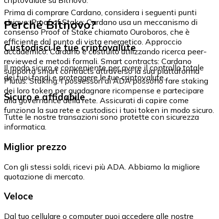
Prima di comprare Cardano, considera i seguenti punti
Perché Bitnovo?
chiave: Proof of Stake: Cardano usa un meccanismo di
consenso Proof of Stake chiamato Ouroboros, che è
efficiente dal punto di vista energetico. Approccio
Custodisci le tue criptovalute
accademico: Cardano è costruito utilizzando ricerca peer-
reviewed e metodi formali. Smart contracts: Cardano
Il modo sicuro e conveniente per avere il controllo totale
supporta smart contracts attraverso la sua piattaforma
dei tuoi fondi e proteggere le tue criptovalute.
Plutus. Staking: I possessori di ADA possono fare staking
dei loro token per guadagnare ricompense e partecipare
Sicuro e affidabile
alla governance della rete. Assicurati di capire come
funziona la sua rete e custodisci i tuoi token in modo sicuro.
Tutte le nostre transazioni sono protette con sicurezza
informatica.
Miglior prezzo
Con gli stessi soldi, ricevi più ADA. Abbiamo la migliore
quotazione di mercato.
Veloce
Dal tuo cellulare o computer puoi accedere alle nostre