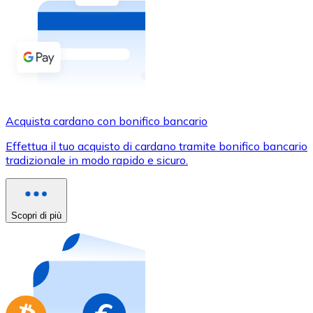
Acquista criptovalute in contanti e altri mezzi di pagam
Acquista con contanti
Bonifico SEPA
Aggiungi fondi al tuo conto Bitnovo o fai acquisti dirett
Acquista con bonifico bancario
Acquista cardano con bonifico bancario
Carta di credito / debito
Effettua il tuo acquisto di cardano tramite bonifico bancario
Usa le carte Visa e Mastercard per acquistare criptovalut
tradizionale in modo rapido e sicuro.
Acquista con carta
Negozio - Carte regalo
Scopri di più
Nuovo
Acquista gift card dei tuoi marchi preferiti con criptoval
Vai al negozio di carte regalo