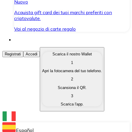
Nuovo
Acquista gift card dei tuoi marchi preferiti con
criptovalute.
Vai al negozio di carte regalo
Acquista Criptovalute
Registrati
Accedi
Scarica il nostro Wallet
1
Acquista le criptovalute che ti interessano in modo rapi
Apri la fotocamera del tuo telefono.
Vendi Criptovalute
2
Converti le tue criptovalute in valuta fiat quando ne ha
Scansiona il QR.
3
Scambia (Swap)
Scarica l'app.
Scambia una criptovaluta con un'altra istantaneamente
Wallet Bitnovo
Conserva le tue cripto in un Wallet self-custodial.
Español