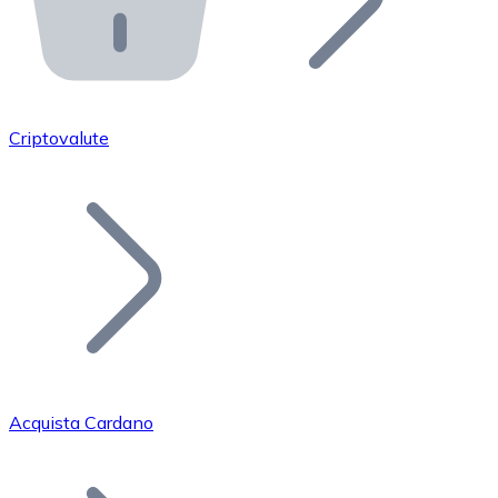
API Bitnovo
Integra la nostra API nel tuo ecosistema.
Diventa Rivenditore
Unisciti alla nostra rete di rivenditori e commercializza i
Criptovalute
Inserisci un Token
Aggiungi il token del tuo progetto al nostro servizio di
Acquista Cardano
Bitcoin