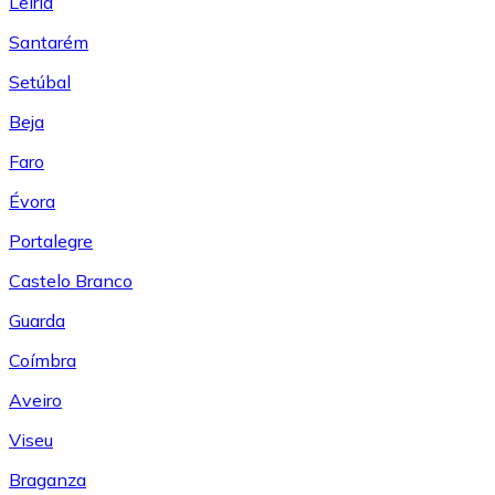
Leiría
Santarém
Setúbal
Beja
Faro
Évora
Portalegre
Castelo Branco
Guarda
Coímbra
Aveiro
Viseu
Braganza