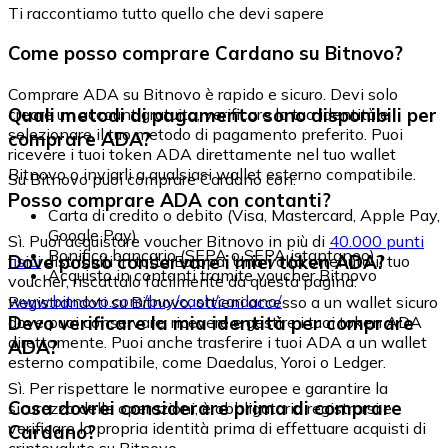
Ti raccontiamo tutto quello che devi sapere
Come posso comprare Cardano su Bitnovo?
Comprare ADA su Bitnovo è rapido e sicuro. Devi solo
Quali metodi di pagamento sono disponibili per
creare un account gratuito, verificare la tua identità e
selezionare il tuo metodo di pagamento preferito. Puoi
comprare ADA?
ricevere i tuoi token ADA direttamente nel tuo wallet
Bitnovo o inviarli a qualsiasi wallet esterno compatibile.
Su Bitnovo puoi comprare Cardano con:
Posso comprare ADA con contanti?
Carta di credito o debito (Visa, Mastercard, Apple Pay,
Google Pay)
Sì. Puoi acquistare voucher Bitnovo in più di
40.000 punti
Bonifico bancario (SEPA o SEPA istantaneo)
Dove posso conservare i miei token ADA?
fisici
distribuiti in tutta Europa. Una volta ottenuto il tuo
Acquisto in contanti tramite voucher Bitnovo
voucher, riscattalo facilmente da questa pagina:
www.bitnovo.com/buy/cash/cardano/
Registrandoti su Bitnovo, ottieni accesso a un wallet sicuro
Devo verificare la mia identità per comprare
dove puoi conservare, ricevere e gestire i tuoi token ADA
direttamente. Puoi anche trasferire i tuoi ADA a un wallet
ADA?
esterno compatibile, come Daedalus, Yoroi o Ledger.
Sì. Per rispettare le normative europee e garantire la
Cosa dovrei considerare prima di comprare
sicurezza delle operazioni, è obbligatorio registrarsi e
verificare la propria identità prima di effettuare acquisti di
Cardano?
criptovalute su Bitnovo.