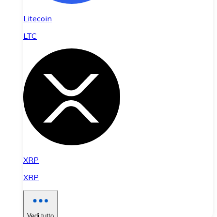
Litecoin
LTC
XRP
XRP
Vedi tutto