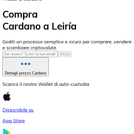
Compra
Cardano a Leiría
USD Coin
Goditi un processo semplice e sicuro per comprare, vendere
e scambiare criptovalute.
USDC
Inizia
Dettagli prezzo Cardano
Scarica il nostro Wallet di auto-custodia
Disponibile su
App Store
Litecoin