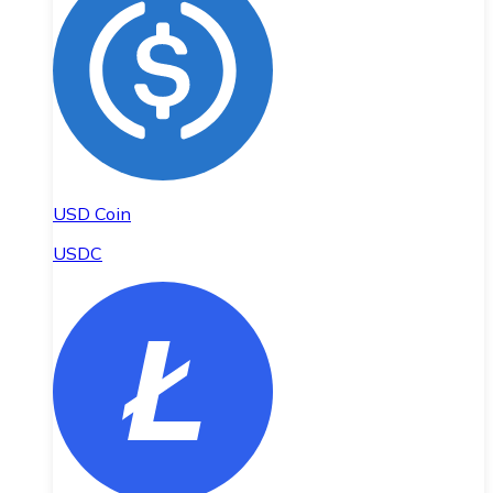
USD Coin
USDC