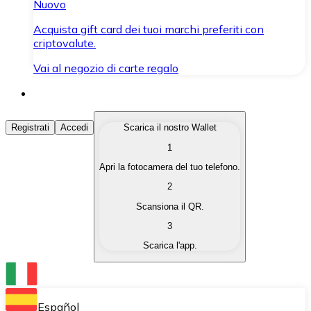
Nuovo
Acquista gift card dei tuoi marchi preferiti con
criptovalute.
Vai al negozio di carte regalo
Acquista Criptovalute
Registrati
Accedi
Scarica il nostro Wallet
1
Acquista le criptovalute che ti interessano in modo rapi
Apri la fotocamera del tuo telefono.
Vendi Criptovalute
2
Converti le tue criptovalute in valuta fiat quando ne ha
Scansiona il QR.
3
Scambia (Swap)
Scarica l'app.
Scambia una criptovaluta con un'altra istantaneamente
Wallet Bitnovo
Conserva le tue cripto in un Wallet self-custodial.
Español