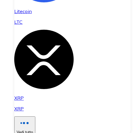
Litecoin
LTC
XRP
XRP
Vedi tutto