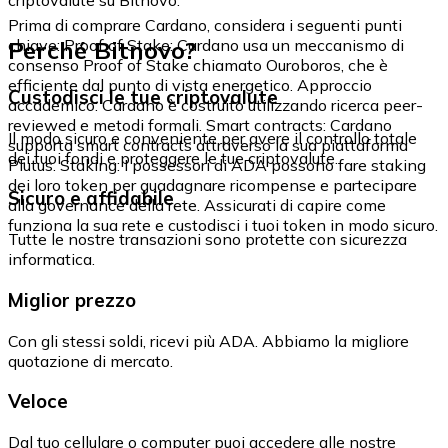
Prima di comprare Cardano, considera i seguenti punti
Perché Bitnovo?
chiave: Proof of Stake: Cardano usa un meccanismo di
consenso Proof of Stake chiamato Ouroboros, che è
efficiente dal punto di vista energetico. Approccio
Custodisci le tue criptovalute
accademico: Cardano è costruito utilizzando ricerca peer-
reviewed e metodi formali. Smart contracts: Cardano
Il modo sicuro e conveniente per avere il controllo totale
supporta smart contracts attraverso la sua piattaforma
dei tuoi fondi e proteggere le tue criptovalute.
Plutus. Staking: I possessori di ADA possono fare staking
dei loro token per guadagnare ricompense e partecipare
Sicuro e affidabile
alla governance della rete. Assicurati di capire come
funziona la sua rete e custodisci i tuoi token in modo sicuro.
Tutte le nostre transazioni sono protette con sicurezza
informatica.
Miglior prezzo
Con gli stessi soldi, ricevi più ADA. Abbiamo la migliore
quotazione di mercato.
Veloce
Dal tuo cellulare o computer puoi accedere alle nostre