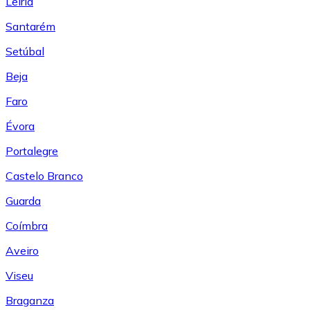
Leiría
Santarém
Setúbal
Beja
Faro
Évora
Portalegre
Castelo Branco
Guarda
Coímbra
Aveiro
Viseu
Braganza