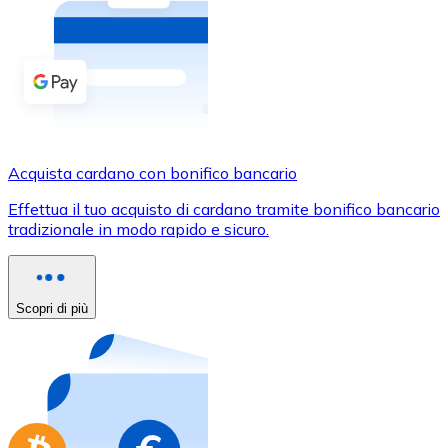
Acquista criptovalute in contanti e altri mezzi di pagam
Acquista con contanti
Bonifico SEPA
Aggiungi fondi al tuo conto Bitnovo o fai acquisti dirett
Acquista con bonifico bancario
Acquista cardano con bonifico bancario
Carta di credito / debito
Effettua il tuo acquisto di cardano tramite bonifico bancario
Usa le carte Visa e Mastercard per acquistare criptovalut
tradizionale in modo rapido e sicuro.
Acquista con carta
Negozio - Carte regalo
Scopri di più
Nuovo
Acquista gift card dei tuoi marchi preferiti con criptoval
Vai al negozio di carte regalo