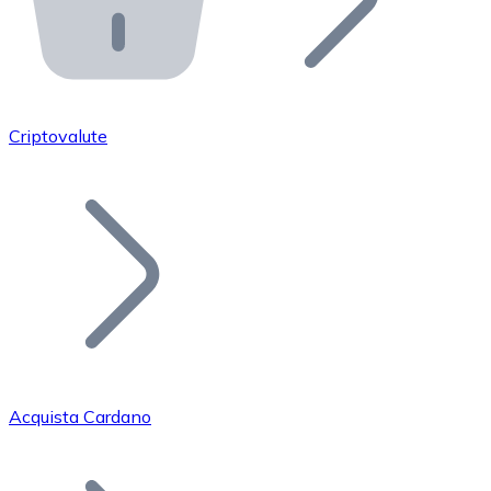
API Bitnovo
Integra la nostra API nel tuo ecosistema.
Diventa Rivenditore
Unisciti alla nostra rete di rivenditori e commercializza i
Criptovalute
Inserisci un Token
Aggiungi il token del tuo progetto al nostro servizio di
Acquista Cardano
Bitcoin