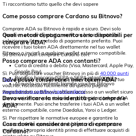
Ti raccontiamo tutto quello che devi sapere
Come posso comprare Cardano su Bitnovo?
Comprare ADA su Bitnovo è rapido e sicuro. Devi solo
Quali metodi di pagamento sono disponibili per
creare un account gratuito, verificare la tua identità e
selezionare il tuo metodo di pagamento preferito. Puoi
comprare ADA?
ricevere i tuoi token ADA direttamente nel tuo wallet
Bitnovo o inviarli a qualsiasi wallet esterno compatibile.
Su Bitnovo puoi comprare Cardano con:
Posso comprare ADA con contanti?
Carta di credito o debito (Visa, Mastercard, Apple Pay,
Google Pay)
Sì. Puoi acquistare voucher Bitnovo in più di
40.000 punti
Bonifico bancario (SEPA o SEPA istantaneo)
Dove posso conservare i miei token ADA?
fisici
distribuiti in tutta Europa. Una volta ottenuto il tuo
Acquisto in contanti tramite voucher Bitnovo
voucher, riscattalo facilmente da questa pagina:
www.bitnovo.com/buy/cash/cardano/
Registrandoti su Bitnovo, ottieni accesso a un wallet sicuro
Devo verificare la mia identità per comprare
dove puoi conservare, ricevere e gestire i tuoi token ADA
direttamente. Puoi anche trasferire i tuoi ADA a un wallet
ADA?
esterno compatibile, come Daedalus, Yoroi o Ledger.
Sì. Per rispettare le normative europee e garantire la
Cosa dovrei considerare prima di comprare
sicurezza delle operazioni, è obbligatorio registrarsi e
verificare la propria identità prima di effettuare acquisti di
Cardano?
criptovalute su Bitnovo.