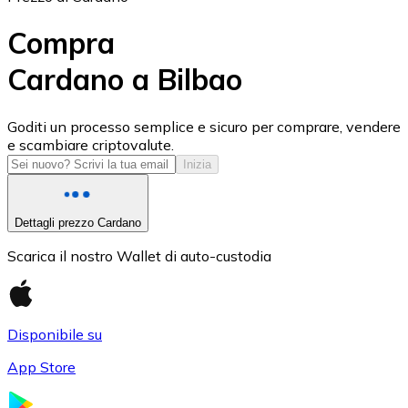
Compra
Cardano a Bilbao
USD Coin
Goditi un processo semplice e sicuro per comprare, vendere
e scambiare criptovalute.
USDC
Inizia
Dettagli prezzo Cardano
Scarica il nostro Wallet di auto-custodia
Disponibile su
App Store
Litecoin