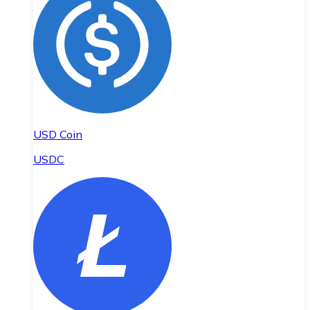
USD Coin
USDC