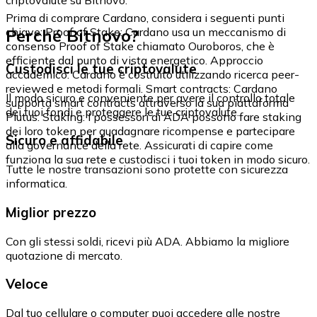
Prima di comprare Cardano, considera i seguenti punti
Perché Bitnovo?
chiave: Proof of Stake: Cardano usa un meccanismo di
consenso Proof of Stake chiamato Ouroboros, che è
efficiente dal punto di vista energetico. Approccio
Custodisci le tue criptovalute
accademico: Cardano è costruito utilizzando ricerca peer-
reviewed e metodi formali. Smart contracts: Cardano
Il modo sicuro e conveniente per avere il controllo totale
supporta smart contracts attraverso la sua piattaforma
dei tuoi fondi e proteggere le tue criptovalute.
Plutus. Staking: I possessori di ADA possono fare staking
dei loro token per guadagnare ricompense e partecipare
Sicuro e affidabile
alla governance della rete. Assicurati di capire come
funziona la sua rete e custodisci i tuoi token in modo sicuro.
Tutte le nostre transazioni sono protette con sicurezza
informatica.
Miglior prezzo
Con gli stessi soldi, ricevi più ADA. Abbiamo la migliore
quotazione di mercato.
Veloce
Dal tuo cellulare o computer puoi accedere alle nostre