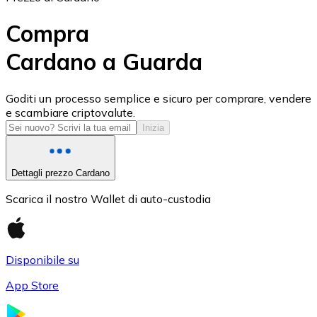
Compra
Cardano a Guarda
USD Coin
Goditi un processo semplice e sicuro per comprare, vendere
e scambiare criptovalute.
USDC
Inizia
Dettagli prezzo Cardano
Scarica il nostro Wallet di auto-custodia
Disponibile su
App Store
Litecoin