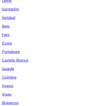
Leiría
Santarém
Setúbal
Beja
Faro
Évora
Portalegre
Castelo Branco
Guarda
Coímbra
Aveiro
Viseu
Braganza