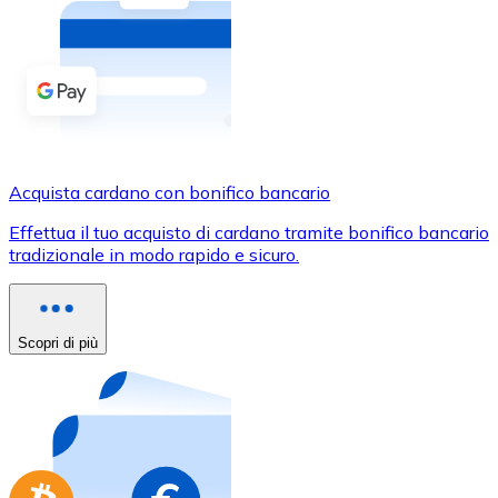
Acquista criptovalute in contanti e altri mezzi di pagam
Acquista con contanti
Bonifico SEPA
Aggiungi fondi al tuo conto Bitnovo o fai acquisti dirett
Acquista con bonifico bancario
Acquista cardano con bonifico bancario
Carta di credito / debito
Effettua il tuo acquisto di cardano tramite bonifico bancario
Usa le carte Visa e Mastercard per acquistare criptovalut
tradizionale in modo rapido e sicuro.
Acquista con carta
Negozio - Carte regalo
Scopri di più
Nuovo
Acquista gift card dei tuoi marchi preferiti con criptoval
Vai al negozio di carte regalo