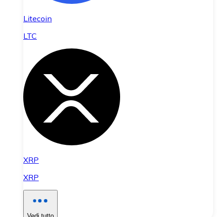
Litecoin
LTC
XRP
XRP
Vedi tutto