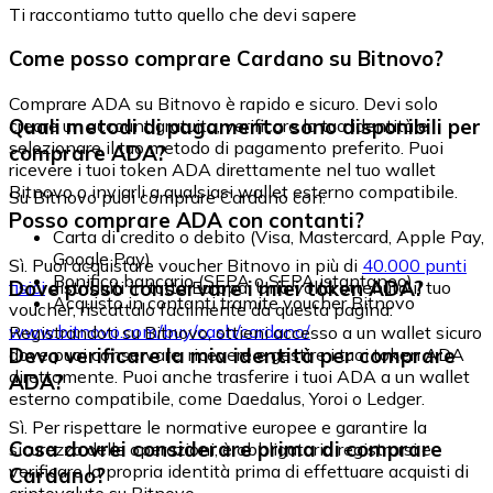
Ti raccontiamo tutto quello che devi sapere
Come posso comprare Cardano su Bitnovo?
Comprare ADA su Bitnovo è rapido e sicuro. Devi solo
Quali metodi di pagamento sono disponibili per
creare un account gratuito, verificare la tua identità e
selezionare il tuo metodo di pagamento preferito. Puoi
comprare ADA?
ricevere i tuoi token ADA direttamente nel tuo wallet
Bitnovo o inviarli a qualsiasi wallet esterno compatibile.
Su Bitnovo puoi comprare Cardano con:
Posso comprare ADA con contanti?
Carta di credito o debito (Visa, Mastercard, Apple Pay,
Google Pay)
Sì. Puoi acquistare voucher Bitnovo in più di
40.000 punti
Bonifico bancario (SEPA o SEPA istantaneo)
Dove posso conservare i miei token ADA?
fisici
distribuiti in tutta Europa. Una volta ottenuto il tuo
Acquisto in contanti tramite voucher Bitnovo
voucher, riscattalo facilmente da questa pagina:
www.bitnovo.com/buy/cash/cardano/
Registrandoti su Bitnovo, ottieni accesso a un wallet sicuro
Devo verificare la mia identità per comprare
dove puoi conservare, ricevere e gestire i tuoi token ADA
direttamente. Puoi anche trasferire i tuoi ADA a un wallet
ADA?
esterno compatibile, come Daedalus, Yoroi o Ledger.
Sì. Per rispettare le normative europee e garantire la
Cosa dovrei considerare prima di comprare
sicurezza delle operazioni, è obbligatorio registrarsi e
verificare la propria identità prima di effettuare acquisti di
Cardano?
criptovalute su Bitnovo.