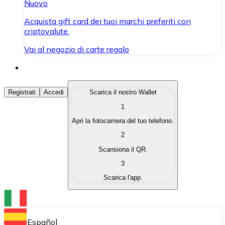
Nuovo
Acquista gift card dei tuoi marchi preferiti con
criptovalute.
Vai al negozio di carte regalo
Acquista Criptovalute
Registrati
Accedi
Scarica il nostro Wallet
1
Acquista le criptovalute che ti interessano in modo rapi
Apri la fotocamera del tuo telefono.
Vendi Criptovalute
2
Converti le tue criptovalute in valuta fiat quando ne ha
Scansiona il QR.
3
Scambia (Swap)
Scarica l'app.
Scambia una criptovaluta con un'altra istantaneamente
Wallet Bitnovo
Conserva le tue cripto in un Wallet self-custodial.
Español