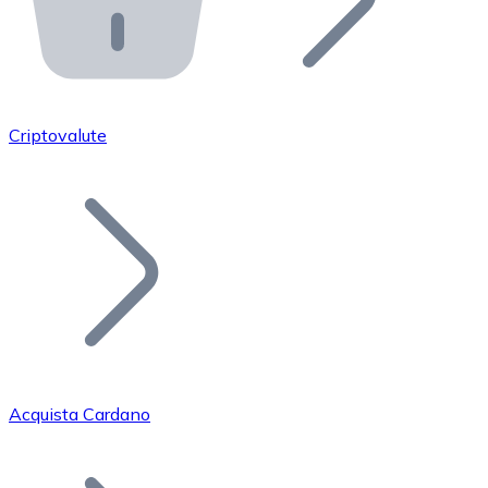
API Bitnovo
Integra la nostra API nel tuo ecosistema.
Diventa Rivenditore
Unisciti alla nostra rete di rivenditori e commercializza i
Criptovalute
Inserisci un Token
Aggiungi il token del tuo progetto al nostro servizio di
Acquista Cardano
Bitcoin