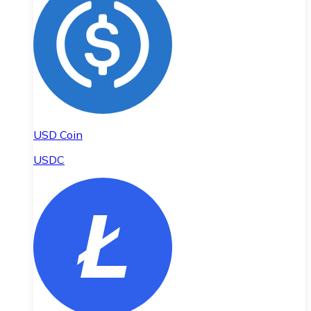
USD Coin
USDC