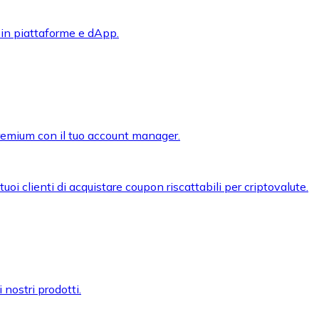
 in piattaforme e dApp.
premium con il tuo account manager.
oi clienti di acquistare coupon riscattabili per criptovalute.
 nostri prodotti.