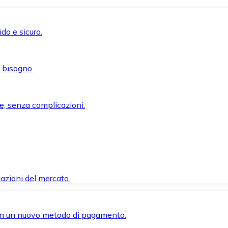
do e sicuro.
i bisogno.
e, senza complicazioni.
azioni del mercato.
 con un nuovo metodo di pagamento.