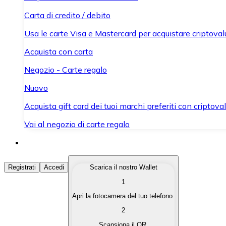
Carta di credito / debito
Usa le carte Visa e Mastercard per acquistare criptovalut
Acquista con carta
Negozio - Carte regalo
Nuovo
Acquista gift card dei tuoi marchi preferiti con criptoval
Vai al negozio di carte regalo
Acquista Criptovalute
Registrati
Accedi
Scarica il nostro Wallet
1
Acquista le criptovalute che ti interessano in modo rapi
Apri la fotocamera del tuo telefono.
Vendi Criptovalute
2
Converti le tue criptovalute in valuta fiat quando ne ha
Scansiona il QR.