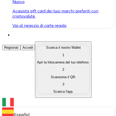
Nuovo
Acquista gift card dei tuoi marchi preferiti con
criptovalute.
Vai al negozio di carte regalo
Acquista Criptovalute
Registrati
Accedi
Scarica il nostro Wallet
1
Acquista le criptovalute che ti interessano in modo rapi
Apri la fotocamera del tuo telefono.
Vendi Criptovalute
2
Converti le tue criptovalute in valuta fiat quando ne ha
Scansiona il QR.
3
Scambia (Swap)
Scarica l'app.
Scambia una criptovaluta con un'altra istantaneamente
Wallet Bitnovo
Conserva le tue cripto in un Wallet self-custodial.
Español