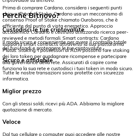
Prima di comprare Cardano, considera i seguenti punti
Perché Bitnovo?
chiave: Proof of Stake: Cardano usa un meccanismo di
consenso Proof of Stake chiamato Ouroboros, che è
efficiente dal punto di vista energetico. Approccio
Custodisci le tue criptovalute
accademico: Cardano è costruito utilizzando ricerca peer-
reviewed e metodi formali. Smart contracts: Cardano
Il modo sicuro e conveniente per avere il controllo totale
supporta smart contracts attraverso la sua piattaforma
dei tuoi fondi e proteggere le tue criptovalute.
Plutus. Staking: I possessori di ADA possono fare staking
dei loro token per guadagnare ricompense e partecipare
Sicuro e affidabile
alla governance della rete. Assicurati di capire come
funziona la sua rete e custodisci i tuoi token in modo sicuro.
Tutte le nostre transazioni sono protette con sicurezza
informatica.
Miglior prezzo
Con gli stessi soldi, ricevi più ADA. Abbiamo la migliore
quotazione di mercato.
Veloce
Dal tuo cellulare o computer puoi accedere alle nostre