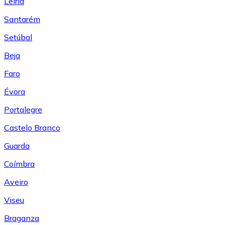
Leiría
Santarém
Setúbal
Beja
Faro
Évora
Portalegre
Castelo Branco
Guarda
Coímbra
Aveiro
Viseu
Braganza