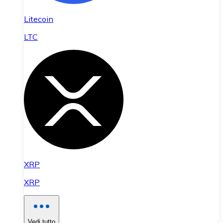
Litecoin
LTC
XRP
XRP
Vedi tutto