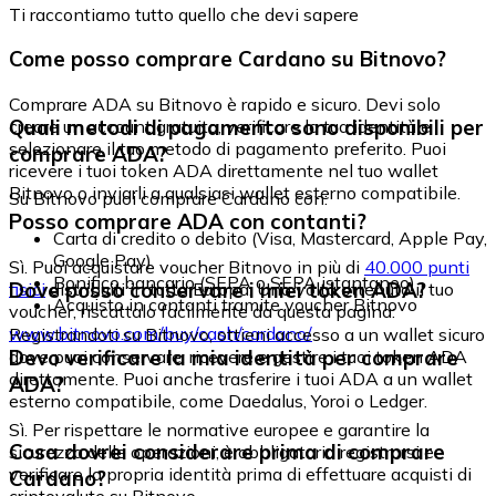
Ti raccontiamo tutto quello che devi sapere
Come posso comprare Cardano su Bitnovo?
Comprare ADA su Bitnovo è rapido e sicuro. Devi solo
Quali metodi di pagamento sono disponibili per
creare un account gratuito, verificare la tua identità e
selezionare il tuo metodo di pagamento preferito. Puoi
comprare ADA?
ricevere i tuoi token ADA direttamente nel tuo wallet
Bitnovo o inviarli a qualsiasi wallet esterno compatibile.
Su Bitnovo puoi comprare Cardano con:
Posso comprare ADA con contanti?
Carta di credito o debito (Visa, Mastercard, Apple Pay,
Google Pay)
Sì. Puoi acquistare voucher Bitnovo in più di
40.000 punti
Bonifico bancario (SEPA o SEPA istantaneo)
Dove posso conservare i miei token ADA?
fisici
distribuiti in tutta Europa. Una volta ottenuto il tuo
Acquisto in contanti tramite voucher Bitnovo
voucher, riscattalo facilmente da questa pagina:
www.bitnovo.com/buy/cash/cardano/
Registrandoti su Bitnovo, ottieni accesso a un wallet sicuro
Devo verificare la mia identità per comprare
dove puoi conservare, ricevere e gestire i tuoi token ADA
direttamente. Puoi anche trasferire i tuoi ADA a un wallet
ADA?
esterno compatibile, come Daedalus, Yoroi o Ledger.
Sì. Per rispettare le normative europee e garantire la
Cosa dovrei considerare prima di comprare
sicurezza delle operazioni, è obbligatorio registrarsi e
verificare la propria identità prima di effettuare acquisti di
Cardano?
criptovalute su Bitnovo.