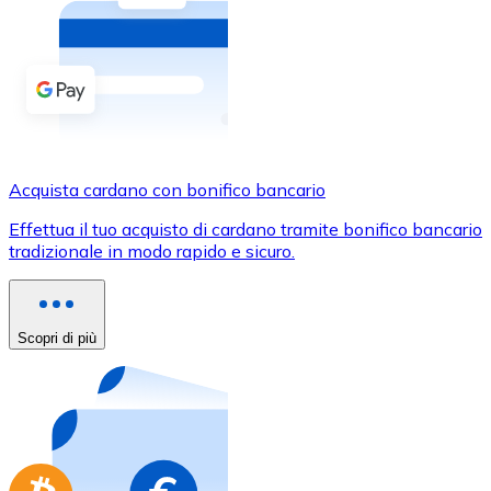
Acquista criptovalute in contanti e altri mezzi di pagam
Acquista con contanti
Bonifico SEPA
Aggiungi fondi al tuo conto Bitnovo o fai acquisti dirett
Acquista con bonifico bancario
Acquista cardano con bonifico bancario
Carta di credito / debito
Effettua il tuo acquisto di cardano tramite bonifico bancario
Usa le carte Visa e Mastercard per acquistare criptovalut
tradizionale in modo rapido e sicuro.
Acquista con carta
Negozio - Carte regalo
Scopri di più
Nuovo
Acquista gift card dei tuoi marchi preferiti con criptoval
Vai al negozio di carte regalo