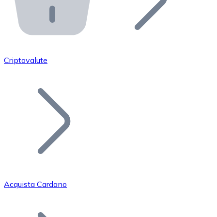
API Bitnovo
Integra la nostra API nel tuo ecosistema.
Diventa Rivenditore
Unisciti alla nostra rete di rivenditori e commercializza i
Criptovalute
Inserisci un Token
Aggiungi il token del tuo progetto al nostro servizio di
Acquista Cardano
Bitcoin