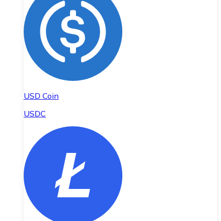
USD Coin
USDC