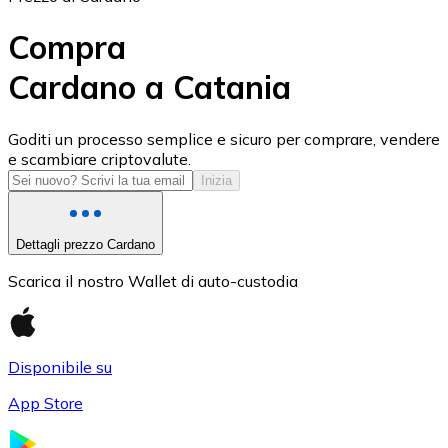
Compra
Cardano a Catania
USD Coin
Goditi un processo semplice e sicuro per comprare, vendere
e scambiare criptovalute.
USDC
Inizia
Dettagli prezzo Cardano
Scarica il nostro Wallet di auto-custodia
Disponibile su
App Store
Litecoin