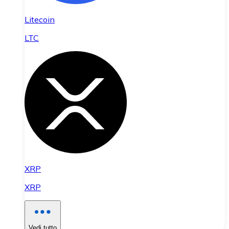
Litecoin
LTC
XRP
XRP
Vedi tutto