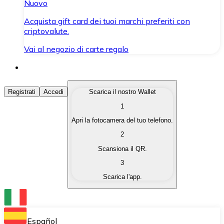
Nuovo
Acquista gift card dei tuoi marchi preferiti con
criptovalute.
Vai al negozio di carte regalo
Acquista Criptovalute
Registrati
Accedi
Scarica il nostro Wallet
1
Acquista le criptovalute che ti interessano in modo rapi
Apri la fotocamera del tuo telefono.
Vendi Criptovalute
2
Converti le tue criptovalute in valuta fiat quando ne ha
Scansiona il QR.
3
Scambia (Swap)
Scarica l'app.
Scambia una criptovaluta con un'altra istantaneamente
Wallet Bitnovo
Conserva le tue cripto in un Wallet self-custodial.
Español