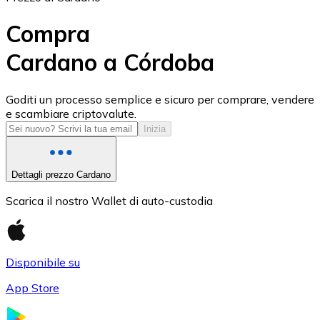
Compra
Cardano a Córdoba
USD Coin
Goditi un processo semplice e sicuro per comprare, vendere
e scambiare criptovalute.
USDC
Inizia
Dettagli prezzo Cardano
Scarica il nostro Wallet di auto-custodia
Disponibile su
App Store
Litecoin