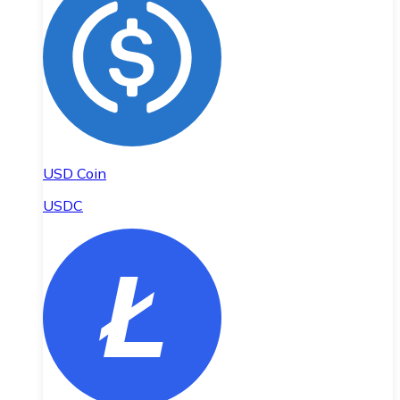
USD Coin
USDC