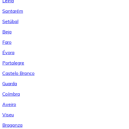
Leiría
Santarém
Setúbal
Beja
Faro
Évora
Portalegre
Castelo Branco
Guarda
Coímbra
Aveiro
Viseu
Braganza