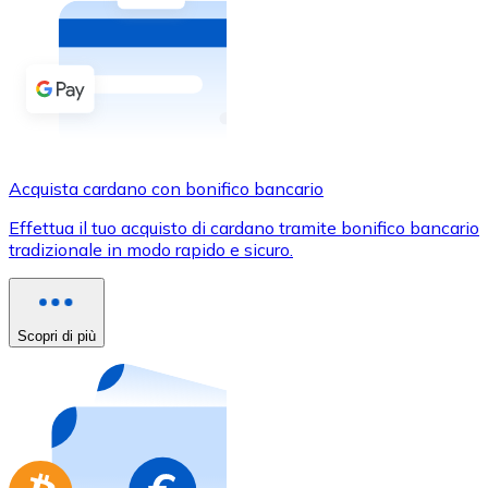
Acquista criptovalute in contanti e altri mezzi di pagam
Acquista con contanti
Bonifico SEPA
Aggiungi fondi al tuo conto Bitnovo o fai acquisti dirett
Acquista con bonifico bancario
Acquista cardano con bonifico bancario
Carta di credito / debito
Effettua il tuo acquisto di cardano tramite bonifico bancario
Usa le carte Visa e Mastercard per acquistare criptovalut
tradizionale in modo rapido e sicuro.
Acquista con carta
Negozio - Carte regalo
Scopri di più
Nuovo
Acquista gift card dei tuoi marchi preferiti con criptoval
Vai al negozio di carte regalo