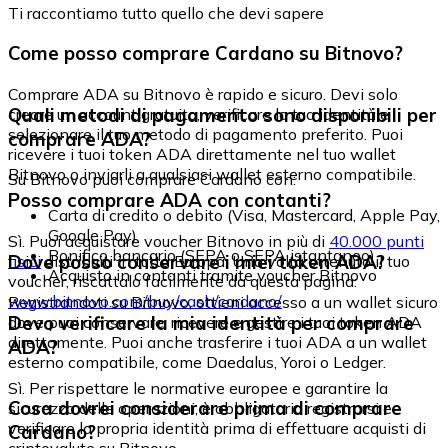
Ti raccontiamo tutto quello che devi sapere
Come posso comprare Cardano su Bitnovo?
Comprare ADA su Bitnovo è rapido e sicuro. Devi solo
Quali metodi di pagamento sono disponibili per
creare un account gratuito, verificare la tua identità e
selezionare il tuo metodo di pagamento preferito. Puoi
comprare ADA?
ricevere i tuoi token ADA direttamente nel tuo wallet
Bitnovo o inviarli a qualsiasi wallet esterno compatibile.
Su Bitnovo puoi comprare Cardano con:
Posso comprare ADA con contanti?
Carta di credito o debito (Visa, Mastercard, Apple Pay,
Google Pay)
Sì. Puoi acquistare voucher Bitnovo in più di
40.000 punti
Bonifico bancario (SEPA o SEPA istantaneo)
Dove posso conservare i miei token ADA?
fisici
distribuiti in tutta Europa. Una volta ottenuto il tuo
Acquisto in contanti tramite voucher Bitnovo
voucher, riscattalo facilmente da questa pagina:
www.bitnovo.com/buy/cash/cardano/
Registrandoti su Bitnovo, ottieni accesso a un wallet sicuro
Devo verificare la mia identità per comprare
dove puoi conservare, ricevere e gestire i tuoi token ADA
direttamente. Puoi anche trasferire i tuoi ADA a un wallet
ADA?
esterno compatibile, come Daedalus, Yoroi o Ledger.
Sì. Per rispettare le normative europee e garantire la
Cosa dovrei considerare prima di comprare
sicurezza delle operazioni, è obbligatorio registrarsi e
verificare la propria identità prima di effettuare acquisti di
Cardano?
criptovalute su Bitnovo.