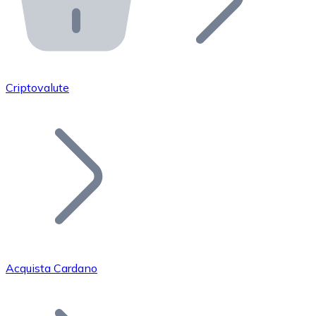
API Bitnovo
Integra la nostra API nel tuo ecosistema.
Diventa Rivenditore
Unisciti alla nostra rete di rivenditori e commercializza i
Criptovalute
Inserisci un Token
Aggiungi il token del tuo progetto al nostro servizio di
Acquista Cardano
Bitcoin