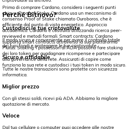
Prima di comprare Cardano, considera i seguenti punti
Perché Bitnovo?
chiave: Proof of Stake: Cardano usa un meccanismo di
consenso Proof of Stake chiamato Ouroboros, che è
efficiente dal punto di vista energetico. Approccio
Custodisci le tue criptovalute
accademico: Cardano è costruito utilizzando ricerca peer-
reviewed e metodi formali. Smart contracts: Cardano
Il modo sicuro e conveniente per avere il controllo totale
supporta smart contracts attraverso la sua piattaforma
dei tuoi fondi e proteggere le tue criptovalute.
Plutus. Staking: I possessori di ADA possono fare staking
dei loro token per guadagnare ricompense e partecipare
Sicuro e affidabile
alla governance della rete. Assicurati di capire come
funziona la sua rete e custodisci i tuoi token in modo sicuro.
Tutte le nostre transazioni sono protette con sicurezza
informatica.
Miglior prezzo
Con gli stessi soldi, ricevi più ADA. Abbiamo la migliore
quotazione di mercato.
Veloce
Dal tuo cellulare o computer puoi accedere alle nostre