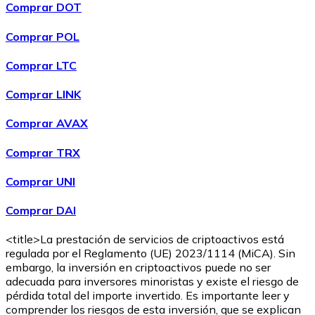
Comprar DOT
Comprar POL
Comprar
Wrapped Bitcoin
con transferencia bancaria
WBTC
Comprar LTC
Comprar LINK
Comprar AVAX
Comprar TRX
Comprar UNI
Comprar DAI
Comprar
Avalanche
con transferencia bancaria
AVAX
<title>La prestación de servicios de criptoactivos está
regulada por el Reglamento (UE) 2023/1114 (MiCA). Sin
embargo, la inversión en criptoactivos puede no ser
adecuada para inversores minoristas y existe el riesgo de
pérdida total del importe invertido. Es importante leer y
comprender los riesgos de esta inversión, que se explican