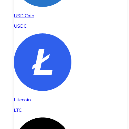
USD Coin
USDC
Litecoin
LTC