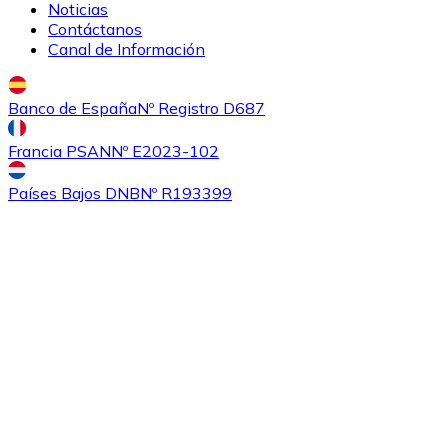
Noticias
Contáctanos
Canal de Información
Banco de España
Nº Registro D687
Comprar
Ethereum Classic
con transferencia bancaria
Francia PSAN
Nº E2023-102
ETC
Países Bajos DNB
Nº R193399
Comprar
Algorand
con transferencia bancaria
ALGO