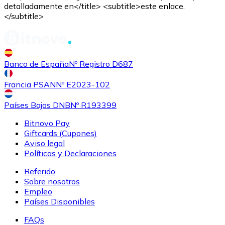
detalladamente en</title> <subtitle>este enlace.
</subtitle>
Comprar
Shiba Inu
con transferencia bancaria
SHIB
Banco de España
Nº Registro D687
Francia PSAN
Nº E2023-102
Países Bajos DNB
Nº R193399
Bitnovo Pay
Giftcards (Cupones)
Aviso legal
Políticas y Declaraciones
Referido
Comprar
Uniswap
con transferencia bancaria
Sobre nosotros
UNI
Empleo
Países Disponibles
FAQs