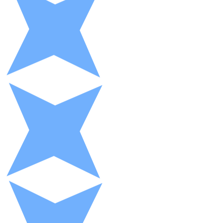
XRP
XRP
Ver todo
Efectivo
Compra criptomonedas con efectivo en tu tienda más 
Comprar con efectivo
Transferencia SEPA
Añade fondos a tu cuenta Bitnovo o realiza compras di