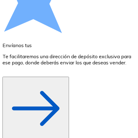
Comprar con Transferencia
Tarjeta de crédito / débito
Utiliza tarjetas Visa y Mastercard para comprar criptom
Comprar con tarjeta
Envíanos tus
E
Tienda - Tarjetas regalo
Te facilitaremos una dirección de depósito exclusiva para
E
Nuevo
ese pago, donde deberás enviar los que deseas vender.
r
d
Compra tarjetas regalo de tus marcas favoritas con cr
Ir a la tienda de tarjetas regalo