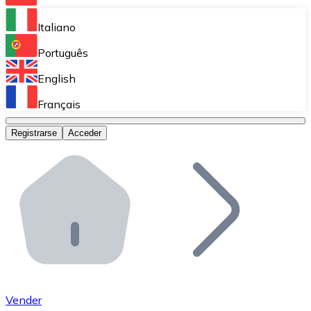
Bitnovo Ramp
Italiano
Integra nuestra solución en tu plataforma.
Português
Bitnovo Giftcards
English
Vende nuestras tarjetas regalo en tu negocio.
Français
Bitnovo OTC
Registrarse
Acceder
Realiza operaciones de gran volumen.
Bitnovo ATM
Integra un ATM Bitnovo en tu negocio y permite que t
Bitnovo API
Integra nuestra API en tu ecosistema.
Conviértete en Distribuidor
Únete a nuestra red de distribuidores.
Vender