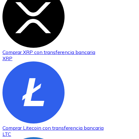
Comprar
XRP
con transferencia bancaria
XRP
Comprar
Litecoin
con transferencia bancaria
LTC