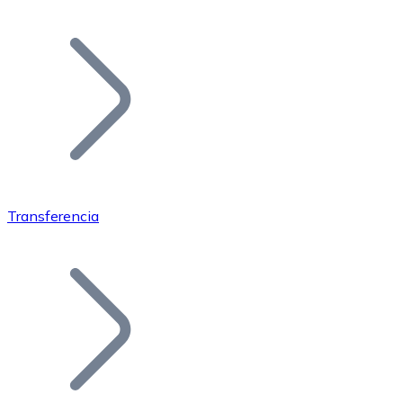
Listar Token
Añade tu proyecto a nuestro ecosistema.
Transferencia
Bitcoin
BTC