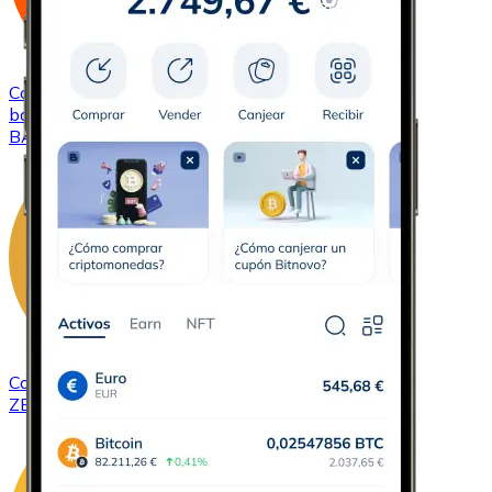
Comprar
Basic Attention Token
con transferencia
bancaria
BAT
Comprar
ZCash
con transferencia bancaria
ZEC