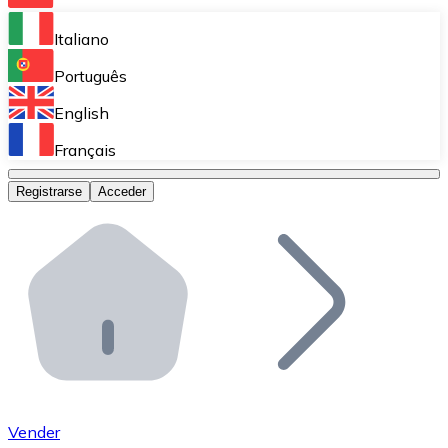
Bitnovo Ramp
Italiano
Integra nuestra solución en tu plataforma.
Português
Bitnovo Giftcards
English
Vende nuestras tarjetas regalo en tu negocio.
Français
Bitnovo OTC
Registrarse
Acceder
Realiza operaciones de gran volumen.
Bitnovo ATM
Integra un ATM Bitnovo en tu negocio y permite que t
Bitnovo API
Integra nuestra API en tu ecosistema.
Conviértete en Distribuidor
Únete a nuestra red de distribuidores.
Vender