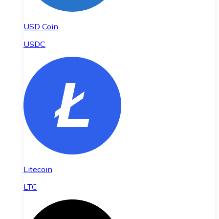
USD Coin
USDC
Litecoin
LTC