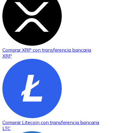
Comprar
XRP
con transferencia bancaria
XRP
Comprar
Litecoin
con transferencia bancaria
LTC