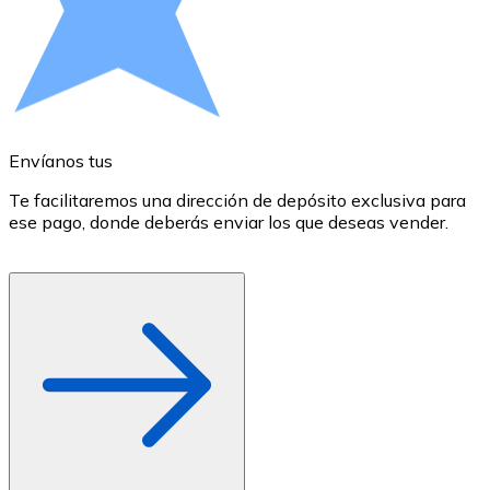
Comprar con Transferencia
Tarjeta de crédito / débito
Utiliza tarjetas Visa y Mastercard para comprar criptom
Comprar con tarjeta
Envíanos tus
E
Tienda - Tarjetas regalo
Te facilitaremos una dirección de depósito exclusiva para
E
Nuevo
ese pago, donde deberás enviar los que deseas vender.
r
d
Compra tarjetas regalo de tus marcas favoritas con cr
Ir a la tienda de tarjetas regalo