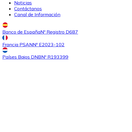
Noticias
Contáctanos
Canal de Información
Banco de España
Nº Registro D687
Comprar
Ethereum Classic
con transferencia bancaria
Francia PSAN
Nº E2023-102
ETC
Países Bajos DNB
Nº R193399
Comprar
Algorand
con transferencia bancaria
ALGO