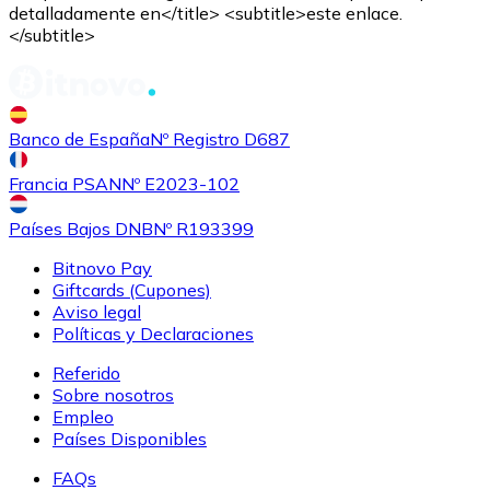
detalladamente en</title> <subtitle>este enlace.
</subtitle>
Comprar
Shiba Inu
con transferencia bancaria
SHIB
Banco de España
Nº Registro D687
Francia PSAN
Nº E2023-102
Países Bajos DNB
Nº R193399
Bitnovo Pay
Giftcards (Cupones)
Aviso legal
Políticas y Declaraciones
Referido
Comprar
Uniswap
con transferencia bancaria
Sobre nosotros
UNI
Empleo
Países Disponibles
FAQs