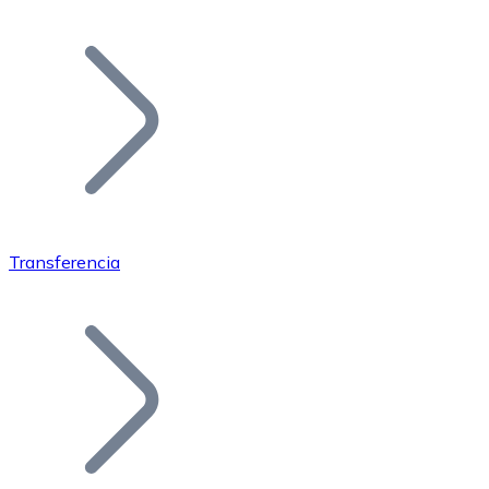
Listar Token
Añade tu proyecto a nuestro ecosistema.
Transferencia
Bitcoin
BTC