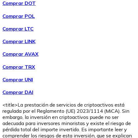
Comprar DOT
Comprar POL
Comprar
Wrapped Bitcoin
con transferencia bancaria
WBTC
Comprar LTC
Comprar LINK
Comprar AVAX
Comprar TRX
Comprar UNI
Comprar DAI
Comprar
Avalanche
con transferencia bancaria
AVAX
<title>La prestación de servicios de criptoactivos está
regulada por el Reglamento (UE) 2023/1114 (MiCA). Sin
embargo, la inversión en criptoactivos puede no ser
adecuada para inversores minoristas y existe el riesgo de
pérdida total del importe invertido. Es importante leer y
comprender los riesgos de esta inversión, que se explican