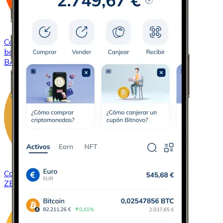
Comprar
Basic Attention Token
con transferencia
bancaria
BAT
Comprar
ZCash
con transferencia bancaria
ZEC