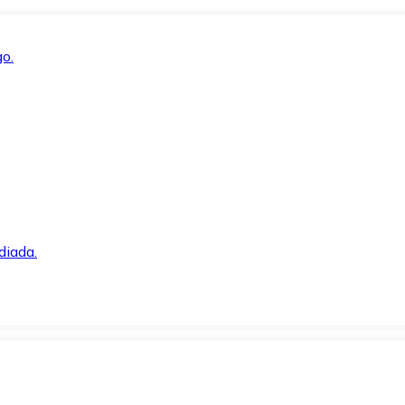
o.
diada.