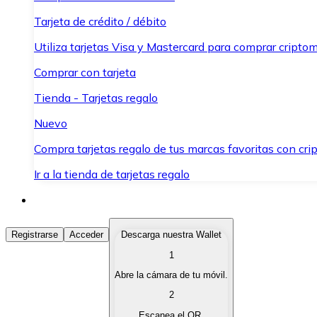
Tarjeta de crédito / débito
Utiliza tarjetas Visa y Mastercard para comprar criptom
Comprar con tarjeta
Tienda - Tarjetas regalo
Nuevo
Compra tarjetas regalo de tus marcas favoritas con cr
Ir a la tienda de tarjetas regalo
Comprar Criptomonedas
Registrarse
Acceder
Descarga nuestra Wallet
1
Compra criptomonedas con diferentes métodos de pag
Abre la cámara de tu móvil.
Vender Criptomonedas
2
Vende tus criptomonedas de forma rápida y segura.
Escanea el QR.