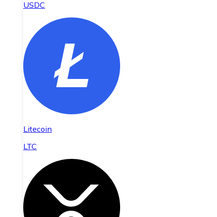
USDC
Litecoin
LTC