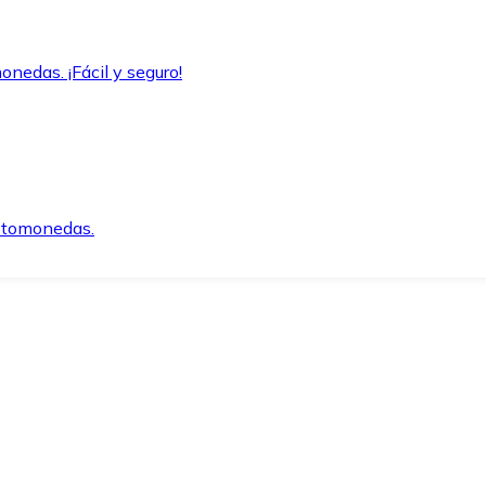
onedas. ¡Fácil y seguro!
iptomonedas.
o.