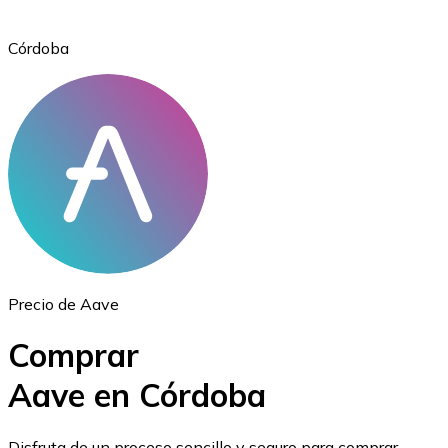
Córdoba
Ethereum
ETH
Precio de Aave
Comprar
Aave en Córdoba
USD Coin
Disfruta de un proceso sencillo y seguro para comprar,