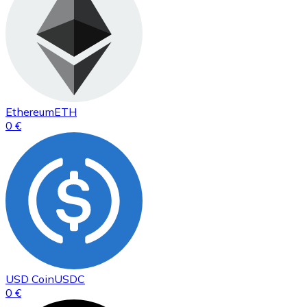
Ethereum
ETH
0 €
USD Coin
USDC
0 €