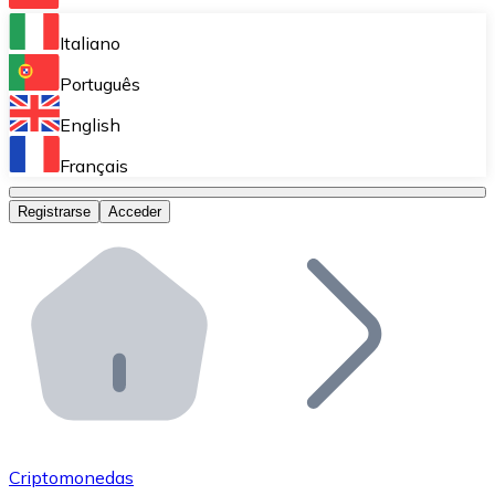
Bitnovo Ramp
Italiano
Integra nuestra solución en tu plataforma.
Português
Bitnovo Giftcards
English
Vende nuestras tarjetas regalo en tu negocio.
Français
Bitnovo OTC
Registrarse
Acceder
Realiza operaciones de gran volumen.
Bitnovo ATM
Integra un ATM Bitnovo en tu negocio y permite que t
Bitnovo API
Integra nuestra API en tu ecosistema.
Conviértete en Distribuidor
Únete a nuestra red de distribuidores.
Criptomonedas