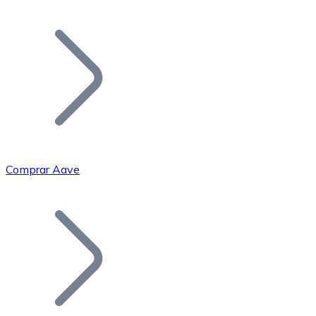
Listar Token
Añade tu proyecto a nuestro ecosistema.
Comprar Aave
Bitcoin
BTC