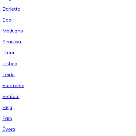
Barletta
Eboli
Modugno
Siracusa
Trani
Lisboa
Leiría
Santarém
Setúbal
Beja
Faro
Évora