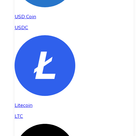
USD Coin
USDC
Litecoin
LTC