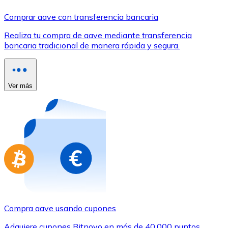
Comprar con Transferencia
Comprar aave con transferencia bancaria
Tarjeta de crédito / débito
Realiza tu compra de aave mediante transferencia
Utiliza tarjetas Visa y Mastercard para comprar criptom
bancaria tradicional de manera rápida y segura.
Comprar con tarjeta
Tienda - Tarjetas regalo
Ver más
Nuevo
Compra tarjetas regalo de tus marcas favoritas con cr
Ir a la tienda de tarjetas regalo
Compra aave usando cupones
Adquiere cupones Bitnovo en más de 40.000 puntos