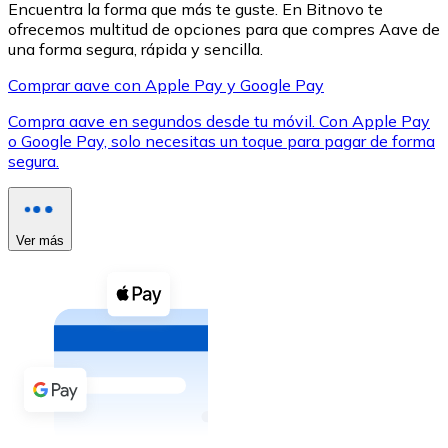
Encuentra la forma que más te guste. En Bitnovo te
ofrecemos multitud de opciones para que compres Aave de
una forma segura, rápida y sencilla.
Comprar aave con Apple Pay y Google Pay
Compra aave en segundos desde tu móvil. Con Apple Pay
XRP
o Google Pay, solo necesitas un toque para pagar de forma
segura.
XRP
Ver más
Ver todo
Efectivo
Compra criptomonedas con efectivo en tu tienda más 
Comprar con efectivo
Transferencia SEPA
Añade fondos a tu cuenta Bitnovo o realiza compras di