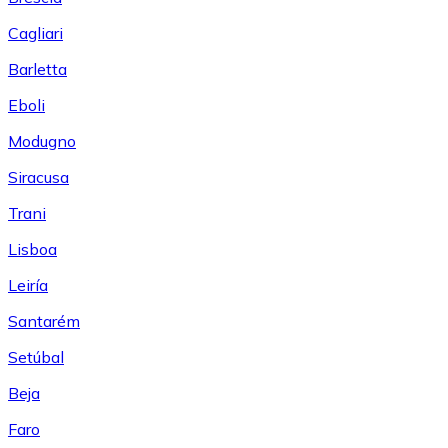
Cagliari
Barletta
Eboli
Modugno
Siracusa
Trani
Lisboa
Leiría
Santarém
Setúbal
Beja
Faro