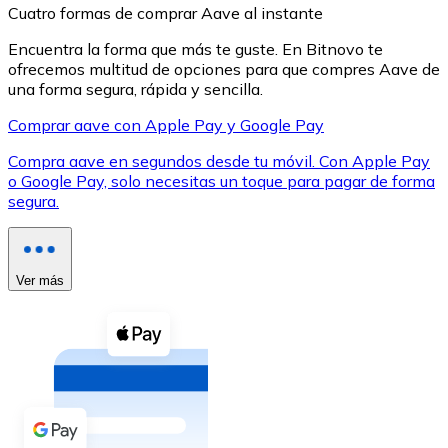
Cuatro formas de comprar Aave al instante
Encuentra la forma que más te guste. En Bitnovo te
ofrecemos multitud de opciones para que compres Aave de
una forma segura, rápida y sencilla.
Comprar aave con Apple Pay y Google Pay
XRP
Compra aave en segundos desde tu móvil. Con Apple Pay
XRP
o Google Pay, solo necesitas un toque para pagar de forma
segura.
Ver todo
Efectivo
Ver más
Compra criptomonedas con efectivo en tu tienda más 
Comprar con efectivo
Transferencia SEPA
Añade fondos a tu cuenta Bitnovo o realiza compras di