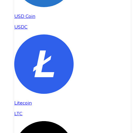
USD Coin
USDC
Litecoin
LTC