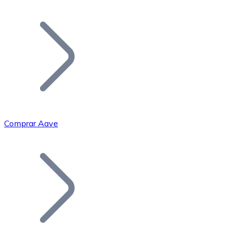
Listar Token
Añade tu proyecto a nuestro ecosistema.
Comprar Aave
Bitcoin
BTC