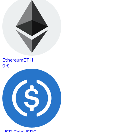
Ethereum
ETH
0 €
USD Coin
USDC