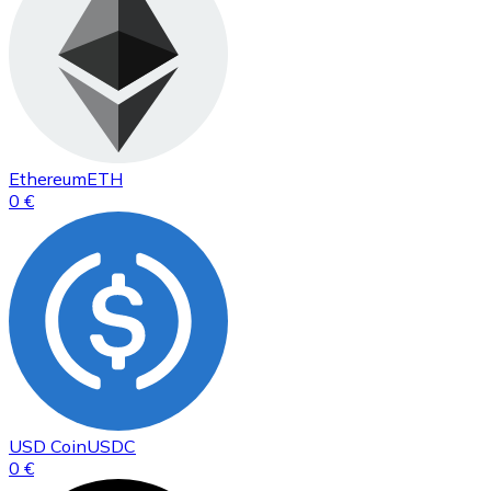
Ethereum
ETH
0 €
USD Coin
USDC
0 €