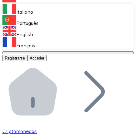
Bitnovo Ramp
Italiano
Integra nuestra solución en tu plataforma.
Português
Bitnovo Giftcards
English
Vende nuestras tarjetas regalo en tu negocio.
Français
Bitnovo OTC
Registrarse
Acceder
Realiza operaciones de gran volumen.
Bitnovo ATM
Integra un ATM Bitnovo en tu negocio y permite que t
Bitnovo API
Integra nuestra API en tu ecosistema.
Conviértete en Distribuidor
Únete a nuestra red de distribuidores.
Criptomonedas