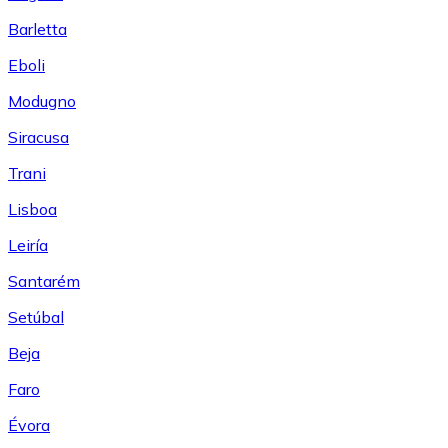
Barletta
Eboli
Modugno
Siracusa
Trani
Lisboa
Leiría
Santarém
Setúbal
Beja
Faro
Évora