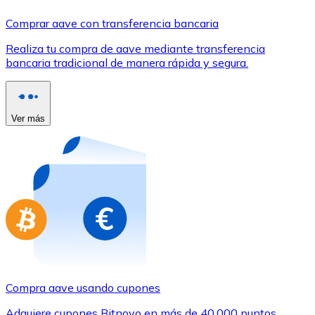
Comprar con Transferencia
Comprar aave con transferencia bancaria
Tarjeta de crédito / débito
Realiza tu compra de aave mediante transferencia
Utiliza tarjetas Visa y Mastercard para comprar criptom
bancaria tradicional de manera rápida y segura.
Comprar con tarjeta
Tienda - Tarjetas regalo
Ver más
Nuevo
Compra tarjetas regalo de tus marcas favoritas con cr
Ir a la tienda de tarjetas regalo
Compra aave usando cupones
Adquiere cupones Bitnovo en más de 40.000 puntos