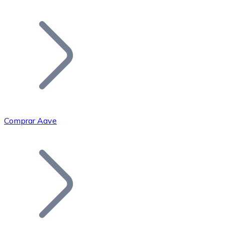
Listar Token
Añade tu proyecto a nuestro ecosistema.
Comprar Aave
Bitcoin
BTC