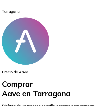
Tarragona
Ethereum
ETH
Precio de Aave
Comprar
Aave en Tarragona
USD Coin
Disfruta de un proceso sencillo y seguro para comprar,