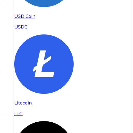
USD Coin
USDC
Litecoin
LTC