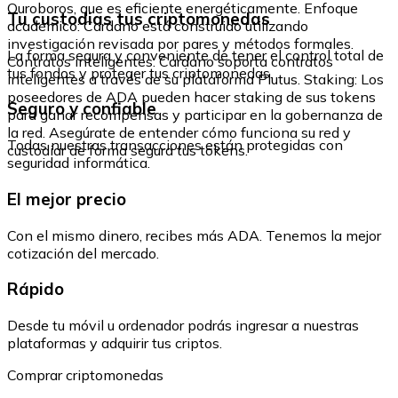
Ouroboros, que es eficiente energéticamente. Enfoque
Tu custodias tus criptomonedas
académico: Cardano está construido utilizando
investigación revisada por pares y métodos formales.
La forma segura y conveniente de tener el control total de
Contratos inteligentes: Cardano soporta contratos
tus fondos y proteger tus criptomonedas.
inteligentes a través de su plataforma Plutus. Staking: Los
poseedores de ADA pueden hacer staking de sus tokens
Seguro y confiable
para ganar recompensas y participar en la gobernanza de
la red. Asegúrate de entender cómo funciona su red y
Todas nuestras transacciones están protegidas con
custodiar de forma segura tus tokens.
seguridad informática.
El mejor precio
Con el mismo dinero, recibes más ADA. Tenemos la mejor
cotización del mercado.
Rápido
Desde tu móvil u ordenador podrás ingresar a nuestras
plataformas y adquirir tus criptos.
Comprar criptomonedas