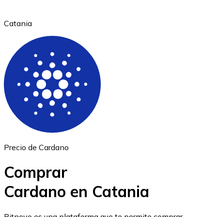
Catania
Ethereum
ETH
Precio de Cardano
Comprar
Cardano en Catania
USD Coin
Bitnovo es una plataforma que te permite comprar