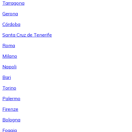
Tarragona
Gerona
Córdoba
Santa Cruz de Tenerife
Roma
Milano
Napoli
Bari
Torino
Palermo
Firenze
Bologna
Foggia