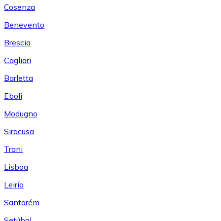
Cosenza
Benevento
Brescia
Cagliari
Barletta
Eboli
Modugno
Siracusa
Trani
Lisboa
Leiría
Santarém
Setúbal