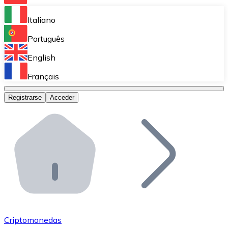
Bitnovo Ramp
Italiano
Integra nuestra solución en tu plataforma.
Português
Bitnovo Giftcards
English
Vende nuestras tarjetas regalo en tu negocio.
Français
Bitnovo OTC
Registrarse
Acceder
Realiza operaciones de gran volumen.
Bitnovo ATM
Integra un ATM Bitnovo en tu negocio y permite que t
Bitnovo API
Integra nuestra API en tu ecosistema.
Conviértete en Distribuidor
Únete a nuestra red de distribuidores.
Criptomonedas