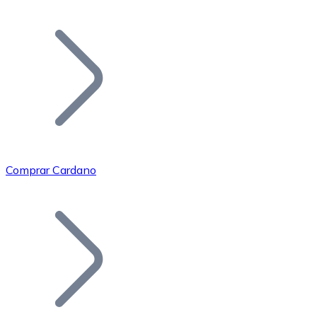
Listar Token
Añade tu proyecto a nuestro ecosistema.
Comprar Cardano
Bitcoin
BTC