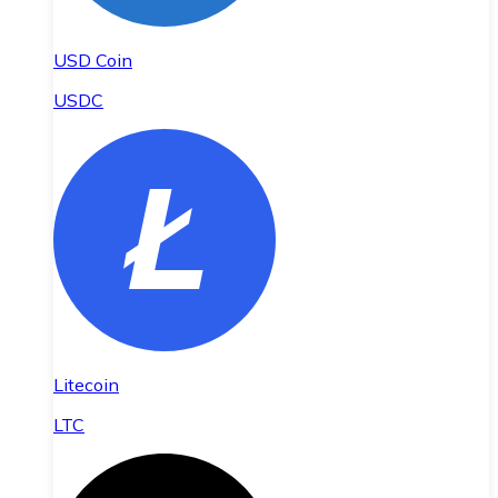
USD Coin
USDC
Litecoin
LTC