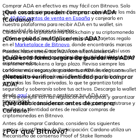
Comprar ADA en efectivo es muy fácil con Bitnovo. Solo
¿Qué cosas se pueden comprar con ADA
tienes que adquirir un cupón físico en cualquiera de los más
de
40.000 puntos de venta en España
y canjearlo en
(Cardano)?
nuestra plataforma para recibir ADA en tu wallet, sin
necesidad de bancos ni tarjetas.
Cardano es una plataforma blockchain y su criptomoneda
¿Cómo puedo multiplicar mis ADA?
nativa es ADA. Con ADA puedes comprar tarjetas regalo
en el
Marketplace de Bitnovo
, donde encontrarás marcas
reconocidas como Carrefour, Ikea o Foot Locker. Así usas
Puedes hacer crecer tus ADA con alternativas del
tus ADA para productos reales, dando utilidad directa a tus
¿Cuál es la forma segura de guardar mis ADA?
ecosistema Cardano, como staking en la red, delegación o
criptomonedas.
mantener tus tokens a largo plazo. Revisa siempre las
condiciones, riesgos y comisiones antes de elegir una
La forma más segura de guardar tus ADA es con una wallet
estrategia.
¿Necesito verificar mi identidad para comprar
de autocustodia como la que ofrece Bitnovo. Solo tú
controlas las llaves privadas, lo que te garantiza total
ADA?
seguridad y soberanía sobre tus activos. Descarga la wallet
desde
aquí
y empieza a gestionar tus ADA con
Sí. Para cumplir con las regulaciones europeas y garantizar
tranquilidad.
¿Qué debo considerar antes de comprar
la seguridad de las operaciones, es obligatorio registrarse y
verificar tu identidad antes de realizar compras de
Cardano?
criptomonedas en Bitnovo.
Antes de comprar Cardano, considera los siguientes
¿Por qué Bitnovo?
puntos clave: Prueba de Participación: Cardano utiliza un
mecanismo de consenso Proof of Stake llamado