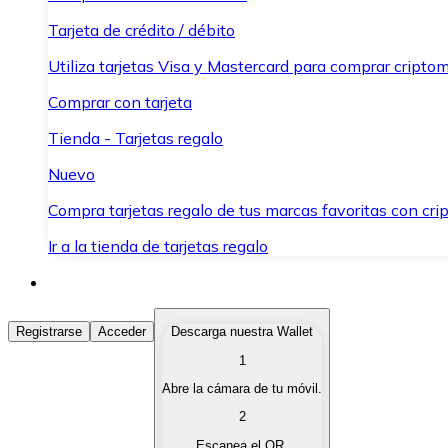
Tarjeta de crédito / débito
Utiliza tarjetas Visa y Mastercard para comprar criptom
Comprar con tarjeta
Tienda - Tarjetas regalo
Nuevo
Compra tarjetas regalo de tus marcas favoritas con cr
Ir a la tienda de tarjetas regalo
Comprar Criptomonedas
Registrarse
Acceder
Descarga nuestra Wallet
1
Compra criptomonedas con diferentes métodos de pag
Abre la cámara de tu móvil.
Vender Criptomonedas
2
Vende tus criptomonedas de forma rápida y segura.
Escanea el QR.