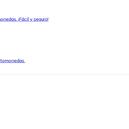
onedas. ¡Fácil y seguro!
iptomonedas.
o.