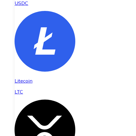
USDC
Litecoin
LTC