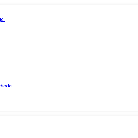
o.
diada.