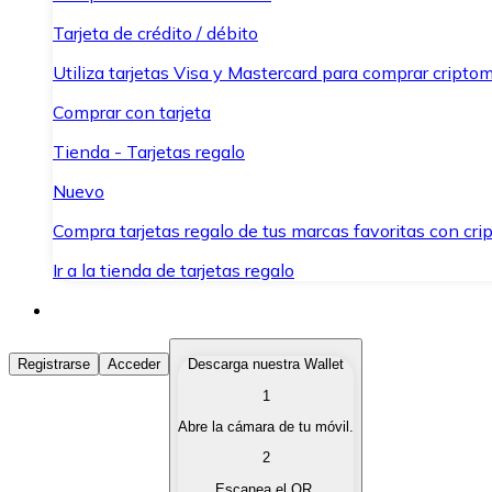
Tarjeta de crédito / débito
Utiliza tarjetas Visa y Mastercard para comprar criptom
Comprar con tarjeta
Tienda - Tarjetas regalo
Nuevo
Compra tarjetas regalo de tus marcas favoritas con cr
Ir a la tienda de tarjetas regalo
Comprar Criptomonedas
Registrarse
Acceder
Descarga nuestra Wallet
1
Compra criptomonedas con diferentes métodos de pag
Abre la cámara de tu móvil.
Vender Criptomonedas
2
Vende tus criptomonedas de forma rápida y segura.
Escanea el QR.