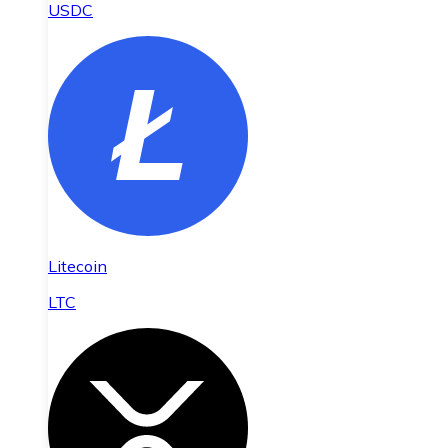
USDC
Litecoin
LTC