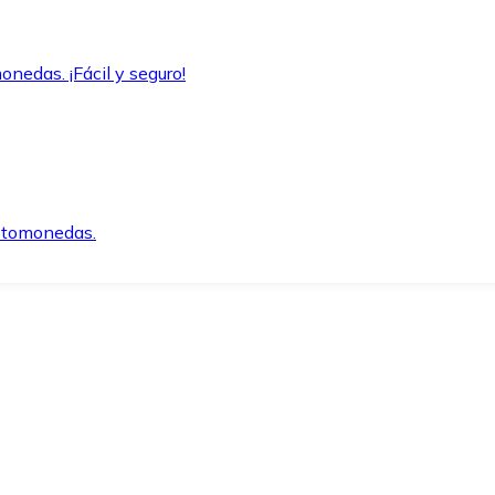
onedas. ¡Fácil y seguro!
iptomonedas.
o.