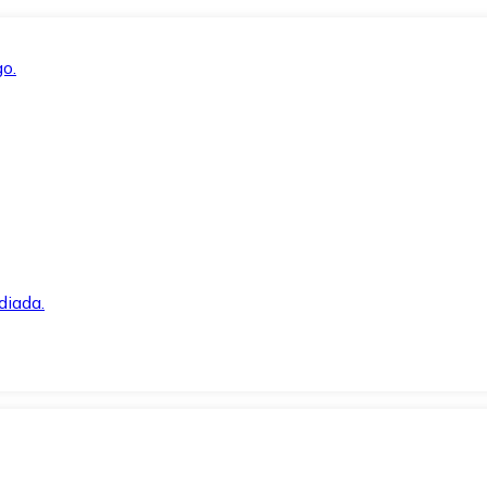
o.
diada.