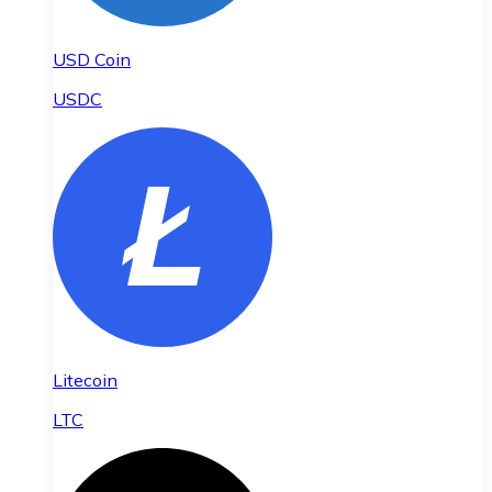
USD Coin
USDC
Litecoin
LTC