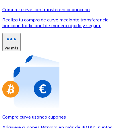
Comprar con Transferencia
Comprar curve con transferencia bancaria
Tarjeta de crédito / débito
Realiza tu compra de curve mediante transferencia
Utiliza tarjetas Visa y Mastercard para comprar criptom
bancaria tradicional de manera rápida y segura.
Comprar con tarjeta
Tienda - Tarjetas regalo
Ver más
Nuevo
Compra tarjetas regalo de tus marcas favoritas con cr
Ir a la tienda de tarjetas regalo
Compra curve usando cupones
Adquiere cupones Bitnovo en más de 40.000 puntos