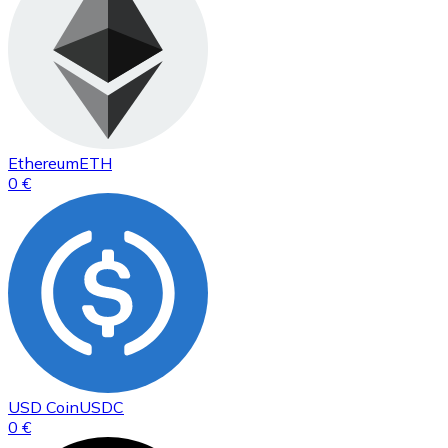
Ethereum
ETH
0 €
USD Coin
USDC
0 €