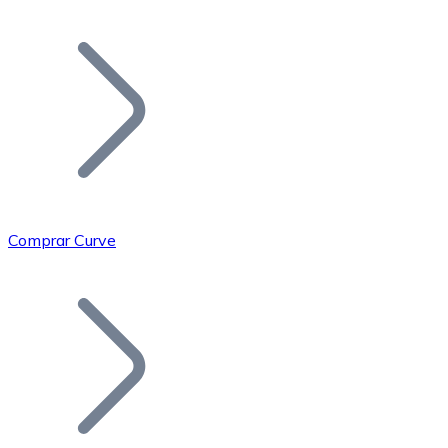
Listar Token
Añade tu proyecto a nuestro ecosistema.
Comprar Curve
Bitcoin
BTC