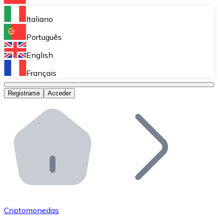
Bitnovo Ramp
Italiano
Integra nuestra solución en tu plataforma.
Português
Bitnovo Giftcards
English
Vende nuestras tarjetas regalo en tu negocio.
Français
Bitnovo OTC
Registrarse
Acceder
Realiza operaciones de gran volumen.
Bitnovo ATM
Integra un ATM Bitnovo en tu negocio y permite que t
Bitnovo API
Integra nuestra API en tu ecosistema.
Conviértete en Distribuidor
Únete a nuestra red de distribuidores.
Criptomonedas