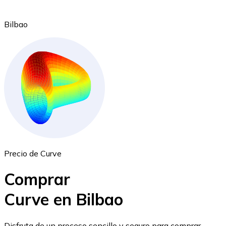
Bilbao
Ethereum
ETH
Precio de Curve
Comprar
Curve en Bilbao
USD Coin
Disfruta de un proceso sencillo y seguro para comprar,