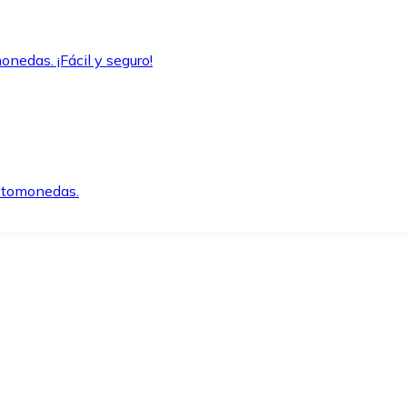
onedas. ¡Fácil y seguro!
iptomonedas.
o.