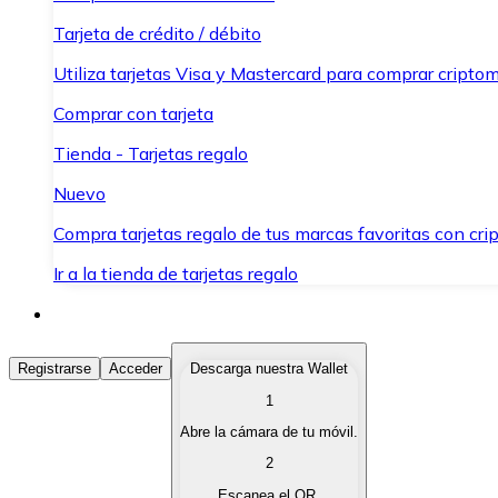
Tarjeta de crédito / débito
Utiliza tarjetas Visa y Mastercard para comprar criptom
Comprar con tarjeta
Tienda - Tarjetas regalo
Nuevo
Compra tarjetas regalo de tus marcas favoritas con cr
Ir a la tienda de tarjetas regalo
Comprar Criptomonedas
Registrarse
Acceder
Descarga nuestra Wallet
1
Compra criptomonedas con diferentes métodos de pag
Abre la cámara de tu móvil.
Vender Criptomonedas
2
Vende tus criptomonedas de forma rápida y segura.
Escanea el QR.