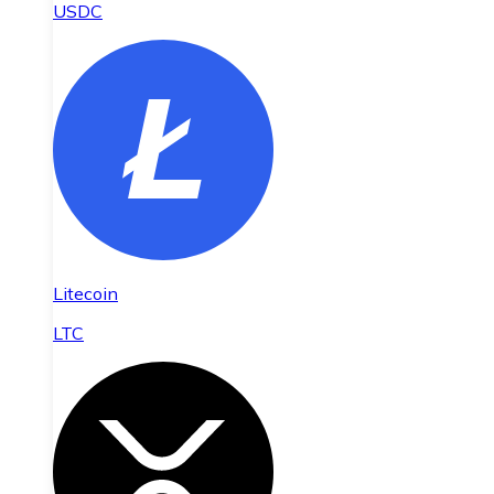
USDC
Litecoin
LTC