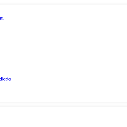
o.
diada.