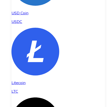
USD Coin
USDC
Litecoin
LTC