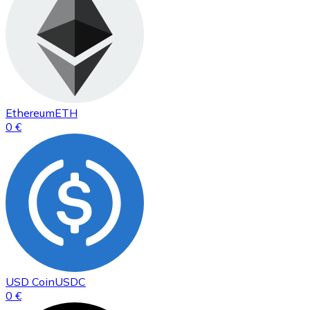
Ethereum
ETH
0 €
USD Coin
USDC
0 €