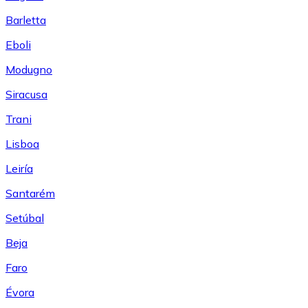
Barletta
Eboli
Modugno
Siracusa
Trani
Lisboa
Leiría
Santarém
Setúbal
Beja
Faro
Évora