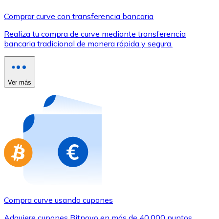
Comprar con Transferencia
Comprar curve con transferencia bancaria
Tarjeta de crédito / débito
Realiza tu compra de curve mediante transferencia
Utiliza tarjetas Visa y Mastercard para comprar criptom
bancaria tradicional de manera rápida y segura.
Comprar con tarjeta
Tienda - Tarjetas regalo
Ver más
Nuevo
Compra tarjetas regalo de tus marcas favoritas con cr
Ir a la tienda de tarjetas regalo
Compra curve usando cupones
Adquiere cupones Bitnovo en más de 40.000 puntos