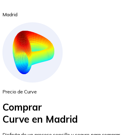
Madrid
Ethereum
ETH
Precio de Curve
Comprar
Curve en Madrid
USD Coin
Disfruta de un proceso sencillo y seguro para comprar,