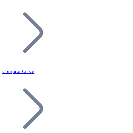
Listar Token
Añade tu proyecto a nuestro ecosistema.
Comprar Curve
Bitcoin
BTC