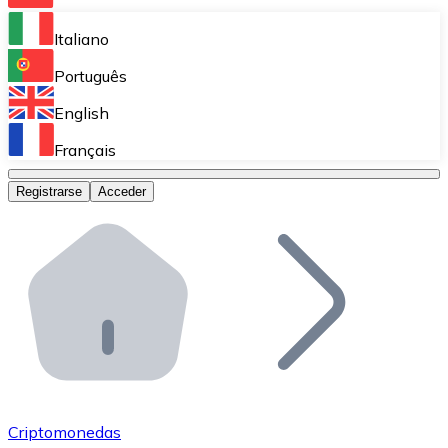
Bitnovo Ramp
Italiano
Integra nuestra solución en tu plataforma.
Português
Bitnovo Giftcards
English
Vende nuestras tarjetas regalo en tu negocio.
Français
Bitnovo OTC
Registrarse
Acceder
Realiza operaciones de gran volumen.
Bitnovo ATM
Integra un ATM Bitnovo en tu negocio y permite que t
Bitnovo API
Integra nuestra API en tu ecosistema.
Conviértete en Distribuidor
Únete a nuestra red de distribuidores.
Criptomonedas