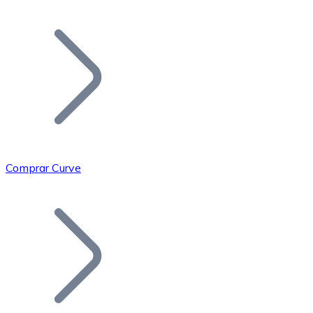
Listar Token
Añade tu proyecto a nuestro ecosistema.
Comprar Curve
Bitcoin
BTC