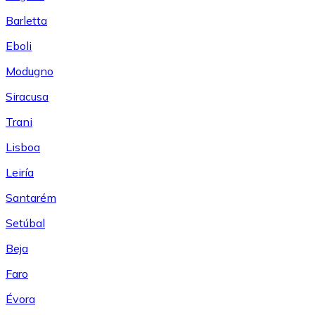
Barletta
Eboli
Modugno
Siracusa
Trani
Lisboa
Leiría
Santarém
Setúbal
Beja
Faro
Évora