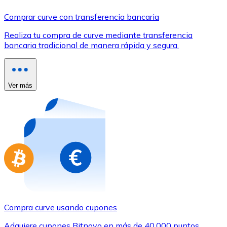
Comprar con Transferencia
Comprar curve con transferencia bancaria
Tarjeta de crédito / débito
Realiza tu compra de curve mediante transferencia
Utiliza tarjetas Visa y Mastercard para comprar criptom
bancaria tradicional de manera rápida y segura.
Comprar con tarjeta
Tienda - Tarjetas regalo
Ver más
Nuevo
Compra tarjetas regalo de tus marcas favoritas con cr
Ir a la tienda de tarjetas regalo
Compra curve usando cupones
Adquiere cupones Bitnovo en más de 40.000 puntos