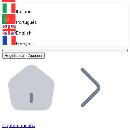
Bitnovo Ramp
Italiano
Integra nuestra solución en tu plataforma.
Português
Bitnovo Giftcards
English
Vende nuestras tarjetas regalo en tu negocio.
Français
Bitnovo OTC
Registrarse
Acceder
Realiza operaciones de gran volumen.
Bitnovo ATM
Integra un ATM Bitnovo en tu negocio y permite que t
Bitnovo API
Integra nuestra API en tu ecosistema.
Conviértete en Distribuidor
Únete a nuestra red de distribuidores.
Criptomonedas