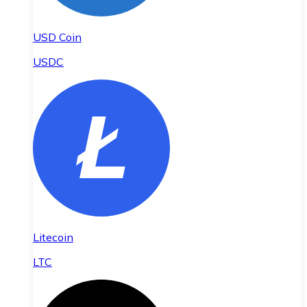
USD Coin
USDC
Litecoin
LTC