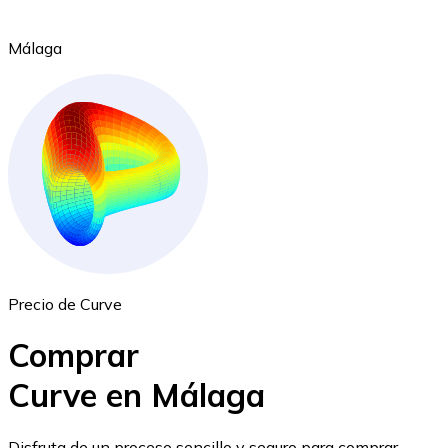
Málaga
Ethereum
ETH
Precio de Curve
Comprar
Curve en Málaga
USD Coin
Disfruta de un proceso sencillo y seguro para comprar,