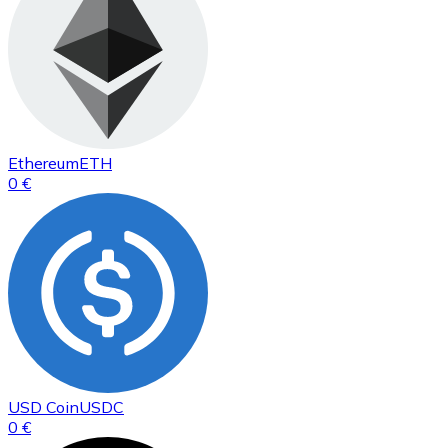
Ethereum
ETH
0 €
USD Coin
USDC
0 €