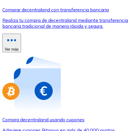
Comprar con Transferencia
Comprar decentraland con transferencia bancaria
Tarjeta de crédito / débito
Realiza tu compra de decentraland mediante transferencia
Utiliza tarjetas Visa y Mastercard para comprar criptom
bancaria tradicional de manera rápida y segura.
Comprar con tarjeta
Tienda - Tarjetas regalo
Ver más
Nuevo
Compra tarjetas regalo de tus marcas favoritas con cr
Ir a la tienda de tarjetas regalo
Compra decentraland usando cupones
Adquiere cupones Bitnovo en más de 40.000 puntos