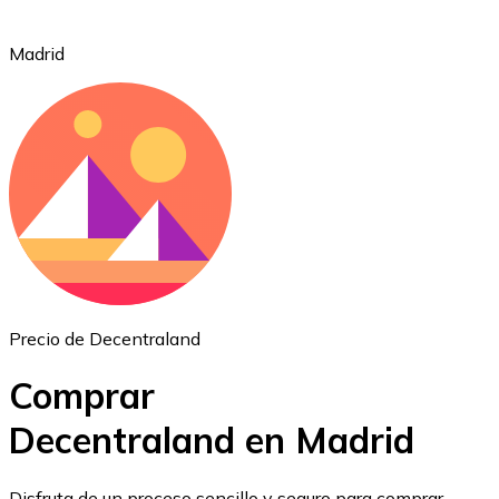
Madrid
Ethereum
ETH
Precio de Decentraland
Comprar
Decentraland en Madrid
USD Coin
Disfruta de un proceso sencillo y seguro para comprar,