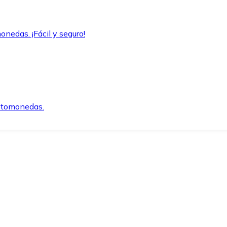
onedas. ¡Fácil y seguro!
iptomonedas.
o.