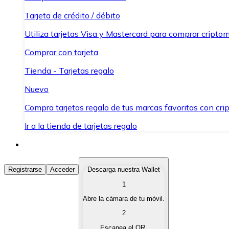
Tarjeta de crédito / débito
Utiliza tarjetas Visa y Mastercard para comprar criptom
Comprar con tarjeta
Tienda - Tarjetas regalo
Nuevo
Compra tarjetas regalo de tus marcas favoritas con cr
Ir a la tienda de tarjetas regalo
Comprar Criptomonedas
Registrarse
Acceder
Descarga nuestra Wallet
1
Compra criptomonedas con diferentes métodos de pag
Abre la cámara de tu móvil.
Vender Criptomonedas
2
Vende tus criptomonedas de forma rápida y segura.
Escanea el QR.