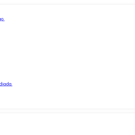
o.
diada.