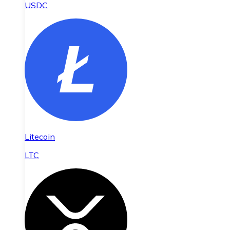
USDC
Litecoin
LTC