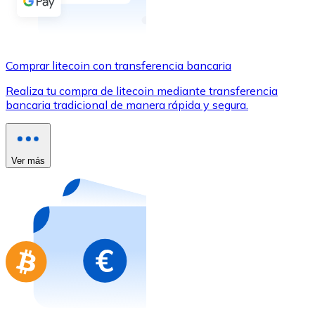
Comprar con Transferencia
Tarjeta de crédito / débito
Utiliza tarjetas Visa y Mastercard para comprar criptom
Comprar litecoin con transferencia bancaria
Comprar con tarjeta
Realiza tu compra de litecoin mediante transferencia
bancaria tradicional de manera rápida y segura.
Tienda - Tarjetas regalo
Nuevo
Compra tarjetas regalo de tus marcas favoritas con cr
Ver más
Ir a la tienda de tarjetas regalo