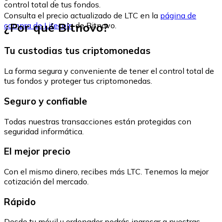
control total de tus fondos.
Consulta el precio actualizado de LTC en la
página de
¿Por qué Bitnovo?
compra de Litecoin
de Bitnovo.
Tu custodias tus criptomonedas
La forma segura y conveniente de tener el control total de
tus fondos y proteger tus criptomonedas.
Seguro y confiable
Todas nuestras transacciones están protegidas con
seguridad informática.
El mejor precio
Con el mismo dinero, recibes más LTC. Tenemos la mejor
cotización del mercado.
Rápido
Desde tu móvil u ordenador podrás ingresar a nuestras