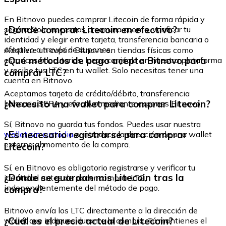
En Bitnovo puedes comprar Litecoin de forma rápida y
¿Dónde comprar Litecoin en efectivo?
segura. Solo necesitas crear una cuenta, verificar tu
identidad y elegir entre tarjeta, transferencia bancaria o
efectivo a través de cupones.
Adquiere un cupón Bitnovo en tiendas físicas como
¿Qué métodos de pago acepta Bitnovo para
estancos o locutorios, luego canjéalo en nuestra plataforma
y recibe tus LTC en tu wallet. Solo necesitas tener una
comprar LTC?
cuenta en Bitnovo.
Aceptamos tarjeta de crédito/débito, transferencia
¿Necesito una wallet para comprar Litecoin?
bancaria SEPA y efectivo mediante cupones Bitnovo.
Sí, Bitnovo no guarda tus fondos. Puedes usar nuestra
¿Es necesario registrarse para comprar
wallet sin custodia
o introducir la dirección de una wallet
externa al momento de la compra.
Litecoin?
Sí, en Bitnovo es obligatorio registrarse y verificar tu
¿Dónde se guardan mis Litecoin tras la
identidad antes de poder comprar LTC,
independientemente del método de pago.
compra?
Bitnovo envía los LTC directamente a la dirección de
¿Cuál es el precio actual de Litecoin?
wallet que indiques durante la compra. Tú mantienes el