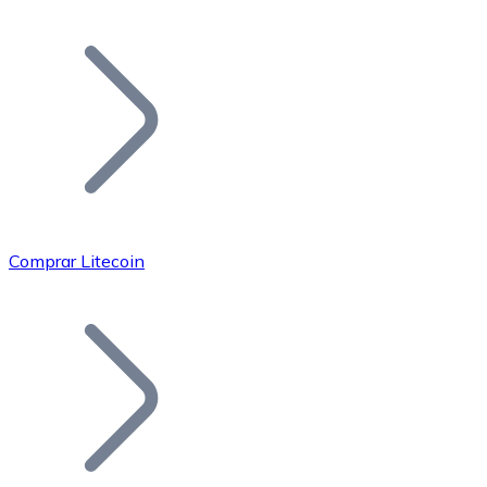
Listar Token
Añade tu proyecto a nuestro ecosistema.
Comprar Litecoin
Bitcoin
BTC