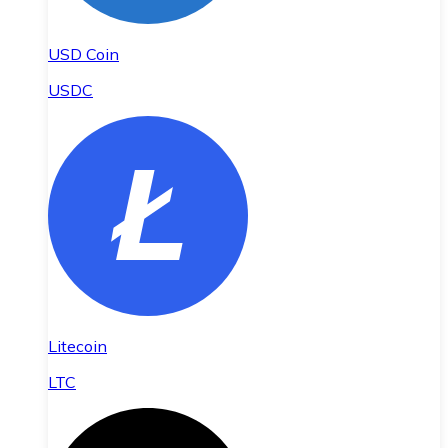
USD Coin
USDC
Litecoin
LTC