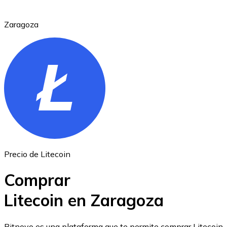
Zaragoza
Ethereum
ETH
Precio de Litecoin
Comprar
Litecoin en Zaragoza
USD Coin
Bitnovo es una plataforma que te permite comprar Litecoin