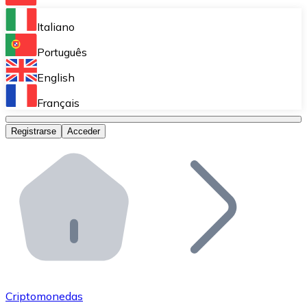
Bitnovo Ramp
Italiano
Integra nuestra solución en tu plataforma.
Português
Bitnovo Giftcards
English
Vende nuestras tarjetas regalo en tu negocio.
Français
Bitnovo OTC
Registrarse
Acceder
Realiza operaciones de gran volumen.
Bitnovo ATM
Integra un ATM Bitnovo en tu negocio y permite que t
Bitnovo API
Integra nuestra API en tu ecosistema.
Conviértete en Distribuidor
Únete a nuestra red de distribuidores.
Criptomonedas