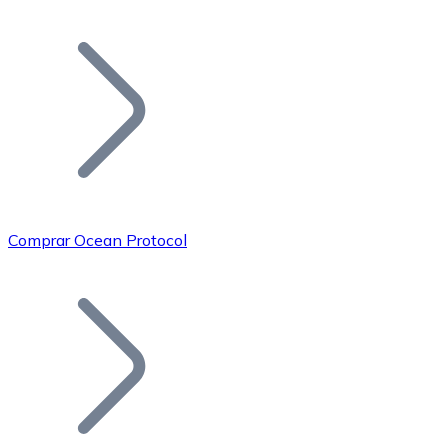
Listar Token
Añade tu proyecto a nuestro ecosistema.
Comprar Ocean Protocol
Bitcoin
BTC