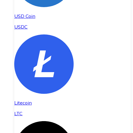
USD Coin
USDC
Litecoin
LTC