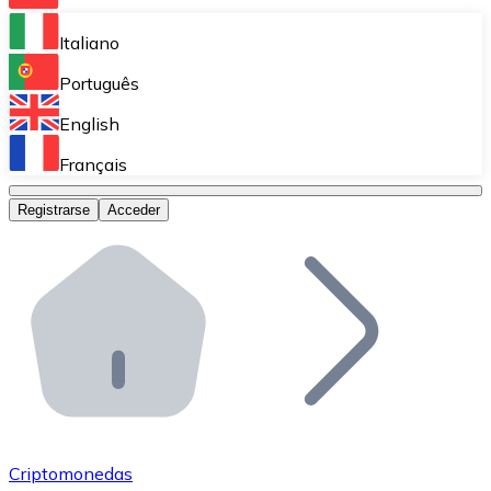
Bitnovo Ramp
Italiano
Integra nuestra solución en tu plataforma.
Português
Bitnovo Giftcards
English
Vende nuestras tarjetas regalo en tu negocio.
Français
Bitnovo OTC
Registrarse
Acceder
Realiza operaciones de gran volumen.
Bitnovo ATM
Integra un ATM Bitnovo en tu negocio y permite que t
Bitnovo API
Integra nuestra API en tu ecosistema.
Conviértete en Distribuidor
Únete a nuestra red de distribuidores.
Criptomonedas