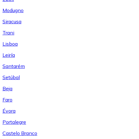
Modugno
Siracusa
Trani
Lisboa
Leiría
Santarém
Setúbal
Beja
Faro
Évora
Portalegre
Castelo Branco