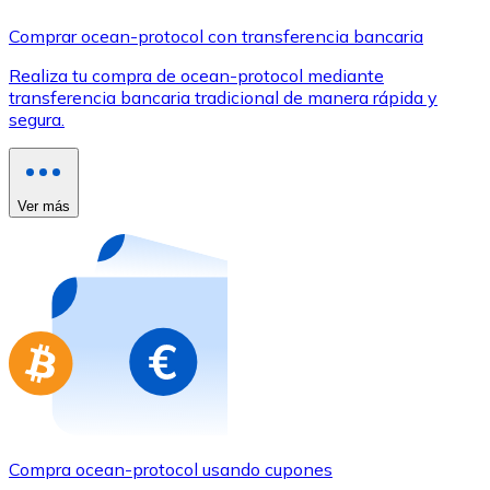
Comprar con Transferencia
Comprar ocean-protocol con transferencia bancaria
Tarjeta de crédito / débito
Realiza tu compra de ocean-protocol mediante
Utiliza tarjetas Visa y Mastercard para comprar criptom
transferencia bancaria tradicional de manera rápida y
segura.
Comprar con tarjeta
Tienda - Tarjetas regalo
Ver más
Nuevo
Compra tarjetas regalo de tus marcas favoritas con cr
Ir a la tienda de tarjetas regalo
Compra ocean-protocol usando cupones