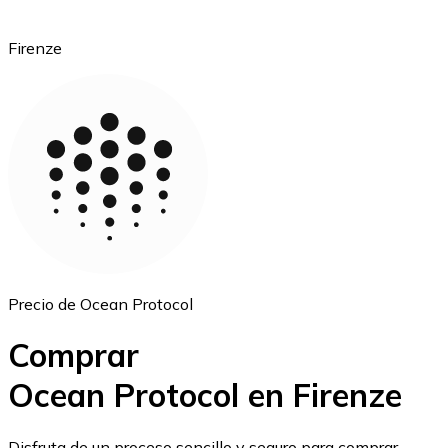
Firenze
Ethereum
ETH
Precio de Ocean Protocol
Comprar
Ocean Protocol en Firenze
USD Coin
Disfruta de un proceso sencillo y seguro para comprar,