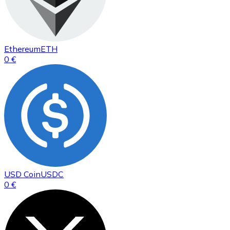
Ethereum
ETH
0 €
USD Coin
USDC
0 €