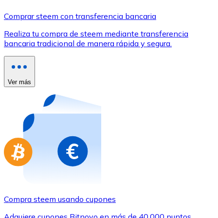
Comprar con Transferencia
Comprar steem con transferencia bancaria
Tarjeta de crédito / débito
Realiza tu compra de steem mediante transferencia
Utiliza tarjetas Visa y Mastercard para comprar criptom
bancaria tradicional de manera rápida y segura.
Comprar con tarjeta
Tienda - Tarjetas regalo
Ver más
Nuevo
Compra tarjetas regalo de tus marcas favoritas con cr
Ir a la tienda de tarjetas regalo
Compra steem usando cupones
Adquiere cupones Bitnovo en más de 40.000 puntos