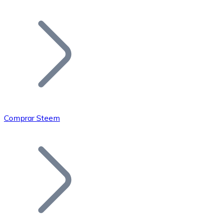
Listar Token
Añade tu proyecto a nuestro ecosistema.
Comprar Steem
Bitcoin
BTC