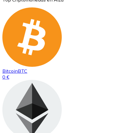
Bitcoin
BTC
0 €