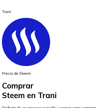
Trani
Ethereum
ETH
Precio de Steem
Comprar
Steem en Trani
USD Coin
Disfruta de un proceso sencillo y seguro para comprar,