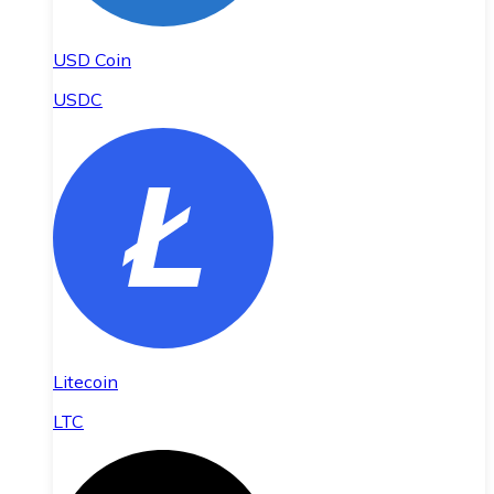
USD Coin
USDC
Litecoin
LTC