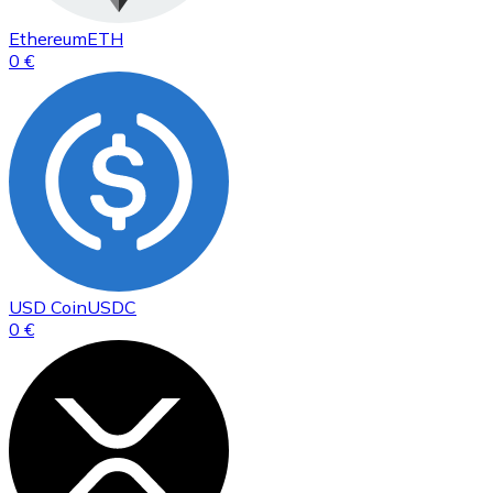
Ethereum
ETH
0 €
USD Coin
USDC
0 €