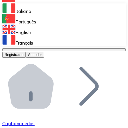
Bitnovo Ramp
Italiano
Integra nuestra solución en tu plataforma.
Português
Bitnovo Giftcards
English
Vende nuestras tarjetas regalo en tu negocio.
Français
Bitnovo OTC
Registrarse
Acceder
Realiza operaciones de gran volumen.
Bitnovo ATM
Integra un ATM Bitnovo en tu negocio y permite que t
Bitnovo API
Integra nuestra API en tu ecosistema.
Conviértete en Distribuidor
Únete a nuestra red de distribuidores.
Criptomonedas