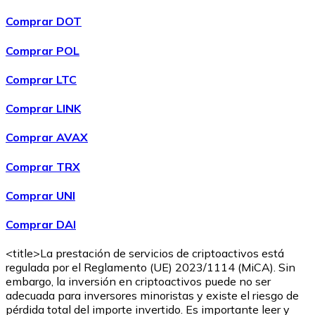
Comprar DOT
Comprar POL
Comprar
Wrapped Bitcoin
con transferencia bancaria
con
Comprar LTC
tarjeta
WBTC
Comprar LINK
Comprar AVAX
Comprar TRX
Comprar UNI
Comprar DAI
<title>La prestación de servicios de criptoactivos está
Comprar
Avalanche
con transferencia bancaria
con tarjeta
regulada por el Reglamento (UE) 2023/1114 (MiCA). Sin
AVAX
embargo, la inversión en criptoactivos puede no ser
adecuada para inversores minoristas y existe el riesgo de
pérdida total del importe invertido. Es importante leer y