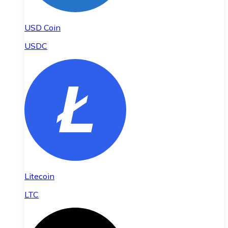
USD Coin
USDC
Litecoin
LTC