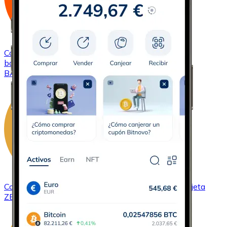
Comprar
Basic Attention Token
con transferencia
bancaria
con tarjeta
BAT
Comprar
ZCash
con transferencia bancaria
con tarjeta
ZEC