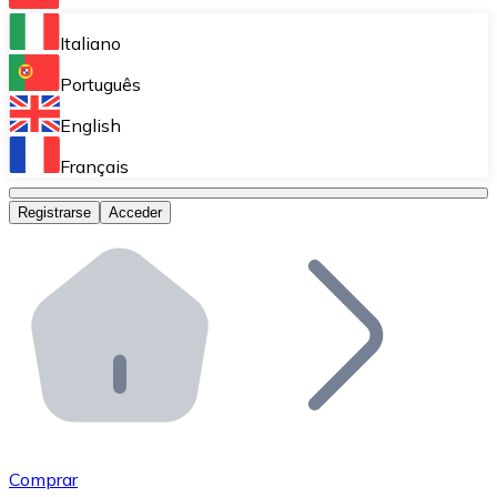
Bitnovo Ramp
Italiano
Integra nuestra solución en tu plataforma.
Português
Bitnovo Giftcards
English
Vende nuestras tarjetas regalo en tu negocio.
Français
Bitnovo OTC
Registrarse
Acceder
Realiza operaciones de gran volumen.
Bitnovo ATM
Integra un ATM Bitnovo en tu negocio y permite que t
Bitnovo API
Integra nuestra API en tu ecosistema.
Conviértete en Distribuidor
Únete a nuestra red de distribuidores.
Comprar