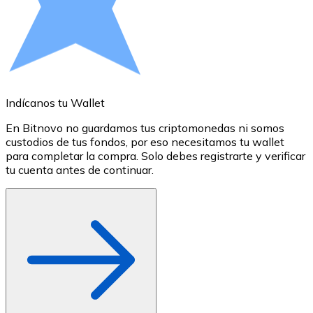
Comprar con Transferencia
Tarjeta de crédito / débito
Utiliza tarjetas Visa y Mastercard para comprar criptom
Comprar con tarjeta
Indícanos tu Wallet
A
Tienda - Tarjetas regalo
En Bitnovo no guardamos tus criptomonedas ni somos
S
Nuevo
custodios de tus fondos, por eso necesitamos tu wallet
a
para completar la compra. Solo debes registrarte y verificar
c
Compra tarjetas regalo de tus marcas favoritas con cr
tu cuenta antes de continuar.
o
Ir a la tienda de tarjetas regalo