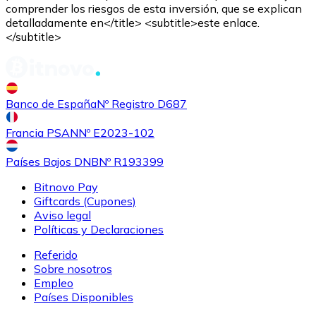
comprender los riesgos de esta inversión, que se explican
detalladamente en</title> <subtitle>este enlace.
</subtitle>
Banco de España
Nº Registro D687
Comprar
Shiba Inu
con transferencia bancaria
con tarjeta
SHIB
Francia PSAN
Nº E2023-102
Países Bajos DNB
Nº R193399
Bitnovo Pay
Giftcards (Cupones)
Aviso legal
Políticas y Declaraciones
Referido
Sobre nosotros
Empleo
Comprar
Uniswap
con transferencia bancaria
con tarjeta
Países Disponibles
UNI