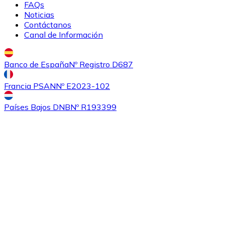
FAQs
Noticias
Contáctanos
Canal de Información
Banco de España
Nº Registro D687
Francia PSAN
Nº E2023-102
Comprar
Ethereum Classic
con transferencia bancaria
con
Países Bajos DNB
Nº R193399
tarjeta
ETC