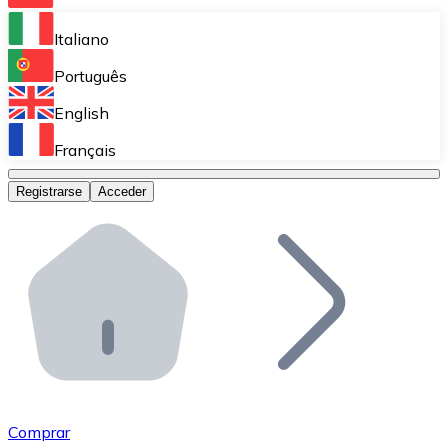
Bitnovo Ramp
Italiano
Integra nuestra solución en tu plataforma.
Português
Bitnovo Giftcards
English
Vende nuestras tarjetas regalo en tu negocio.
Français
Bitnovo OTC
Registrarse
Acceder
Realiza operaciones de gran volumen.
Bitnovo ATM
Integra un ATM Bitnovo en tu negocio y permite que t
Bitnovo API
Integra nuestra API en tu ecosistema.
Conviértete en Distribuidor
Únete a nuestra red de distribuidores.
Comprar