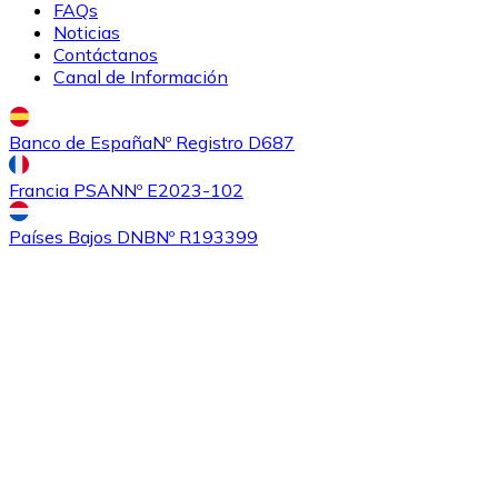
FAQs
Noticias
Contáctanos
Canal de Información
Banco de España
Nº Registro D687
Francia PSAN
Nº E2023-102
Comprar
Ethereum Classic
con transferencia bancaria
con
Países Bajos DNB
Nº R193399
tarjeta
ETC