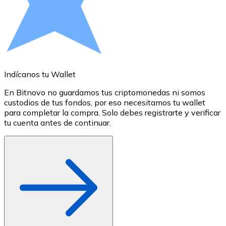
Comprar con Transferencia
Tarjeta de crédito / débito
Utiliza tarjetas Visa y Mastercard para comprar criptom
Comprar con tarjeta
Indícanos tu Wallet
A
Tienda - Tarjetas regalo
En Bitnovo no guardamos tus criptomonedas ni somos
S
Nuevo
custodios de tus fondos, por eso necesitamos tu wallet
a
para completar la compra. Solo debes registrarte y verificar
c
Compra tarjetas regalo de tus marcas favoritas con cr
tu cuenta antes de continuar.
o
Ir a la tienda de tarjetas regalo