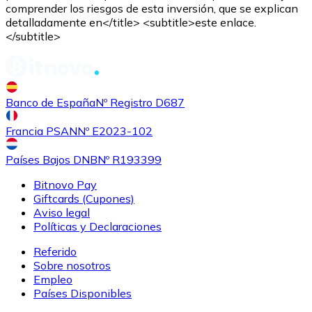
comprender los riesgos de esta inversión, que se explican
detalladamente en</title> <subtitle>este enlace.
</subtitle>
Banco de España
Nº Registro D687
Comprar
Shiba Inu
con transferencia bancaria
con tarjeta
SHIB
Francia PSAN
Nº E2023-102
Países Bajos DNB
Nº R193399
Bitnovo Pay
Giftcards (Cupones)
Aviso legal
Políticas y Declaraciones
Referido
Sobre nosotros
Empleo
Comprar
Uniswap
con transferencia bancaria
con tarjeta
Países Disponibles
UNI