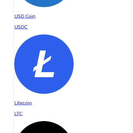
USD Coin
USDC
Litecoin
LTC