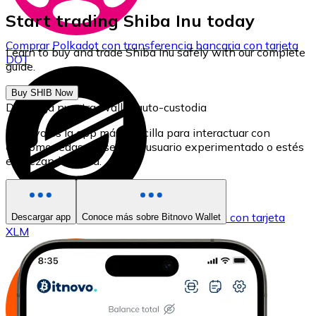
Start trading Shiba Inu today
Comprar
Polkadot
con transferencia bancaria
con tarjeta
Learn to buy and trade Shiba Inu safely with our complete
DOT
guide.
Buy SHIB Now
Descarga nuestra Wallet auto-custodia
Bitnovo es la app más sencilla para interactuar con
criptomonedas, ya seas un usuario experimentado o estés
empezando ahora.
Comprar
Stellar
con transferencia bancaria
con tarjeta
Descargar app
Conoce más sobre Bitnovo Wallet
XLM