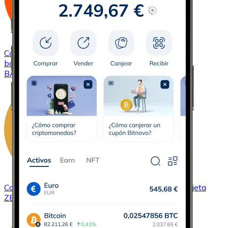
Comprar
Basic Attention Token
con transferencia
bancaria
con tarjeta
BAT
Comprar
ZCash
con transferencia bancaria
con tarjeta
ZEC