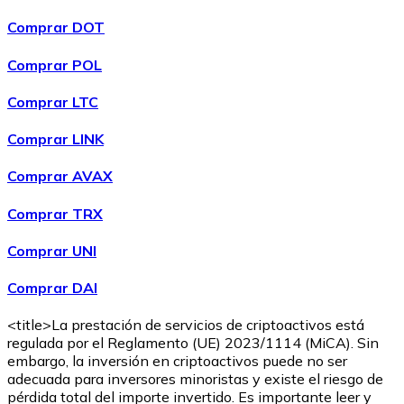
Comprar DOT
Comprar POL
Comprar
Wrapped Bitcoin
con transferencia bancaria
con
Comprar LTC
tarjeta
WBTC
Comprar LINK
Comprar AVAX
Comprar TRX
Comprar UNI
Comprar DAI
<title>La prestación de servicios de criptoactivos está
Comprar
Avalanche
con transferencia bancaria
con tarjeta
regulada por el Reglamento (UE) 2023/1114 (MiCA). Sin
AVAX
embargo, la inversión en criptoactivos puede no ser
adecuada para inversores minoristas y existe el riesgo de
pérdida total del importe invertido. Es importante leer y