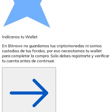
Comprar con Transferencia
Tarjeta de crédito / débito
Utiliza tarjetas Visa y Mastercard para comprar criptom
Comprar con tarjeta
Indícanos tu Wallet
A
Tienda - Tarjetas regalo
En Bitnovo no guardamos tus criptomonedas ni somos
S
Nuevo
custodios de tus fondos, por eso necesitamos tu wallet
a
para completar la compra. Solo debes registrarte y verificar
c
Compra tarjetas regalo de tus marcas favoritas con cr
tu cuenta antes de continuar.
o
Ir a la tienda de tarjetas regalo