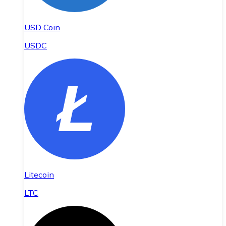
USD Coin
USDC
Litecoin
LTC