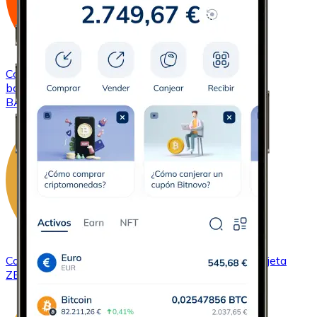
Comprar
Basic Attention Token
con transferencia
bancaria
con tarjeta
BAT
Comprar
ZCash
con transferencia bancaria
con tarjeta
ZEC