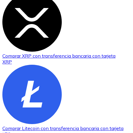
Comprar
XRP
con transferencia bancaria
con tarjeta
XRP
Comprar
Litecoin
con transferencia bancaria
con tarjeta