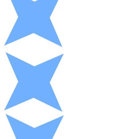
XRP
XRP
Ver todo
Efectivo
Compra criptomonedas con efectivo en tu tienda más 
Comprar con efectivo
Transferencia SEPA
Añade fondos a tu cuenta Bitnovo o realiza compras di