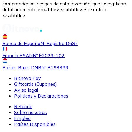
comprender los riesgos de esta inversión, que se explican
detalladamente en</title> <subtitle>este enlace.
</subtitle>
Banco de España
Nº Registro D687
Comprar
Shiba Inu
con transferencia bancaria
con tarjeta
SHIB
Francia PSAN
Nº E2023-102
Países Bajos DNB
Nº R193399
Bitnovo Pay
Giftcards (Cupones)
Aviso legal
Políticas y Declaraciones
Referido
Sobre nosotros
Empleo
Comprar
Uniswap
con transferencia bancaria
con tarjeta
Países Disponibles
UNI