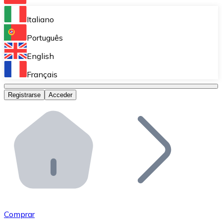
Bitnovo Ramp
Italiano
Integra nuestra solución en tu plataforma.
Português
Bitnovo Giftcards
English
Vende nuestras tarjetas regalo en tu negocio.
Français
Bitnovo OTC
Registrarse
Acceder
Realiza operaciones de gran volumen.
Bitnovo ATM
Integra un ATM Bitnovo en tu negocio y permite que t
Bitnovo API
Integra nuestra API en tu ecosistema.
Conviértete en Distribuidor
Únete a nuestra red de distribuidores.
Comprar