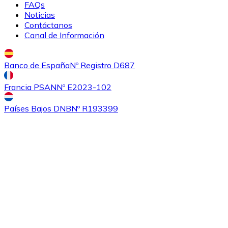
FAQs
Noticias
Contáctanos
Canal de Información
Banco de España
Nº Registro D687
Francia PSAN
Nº E2023-102
Comprar
Ethereum Classic
con transferencia bancaria
con
Países Bajos DNB
Nº R193399
tarjeta
ETC