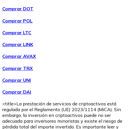
Comprar DOT
Comprar POL
Comprar
Wrapped Bitcoin
con transferencia bancaria
con
Comprar LTC
tarjeta
WBTC
Comprar LINK
Comprar AVAX
Comprar TRX
Comprar UNI
Comprar DAI
<title>La prestación de servicios de criptoactivos está
Comprar
Avalanche
con transferencia bancaria
con tarjeta
regulada por el Reglamento (UE) 2023/1114 (MiCA). Sin
AVAX
embargo, la inversión en criptoactivos puede no ser
adecuada para inversores minoristas y existe el riesgo de
pérdida total del importe invertido. Es importante leer y