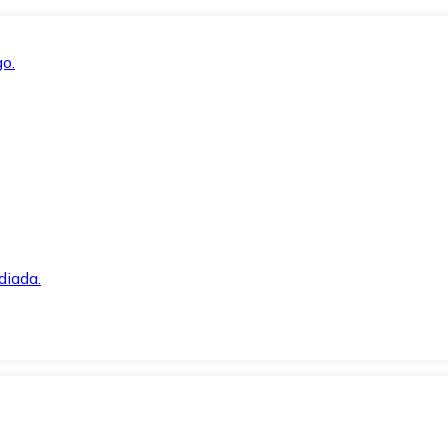
o.
diada.