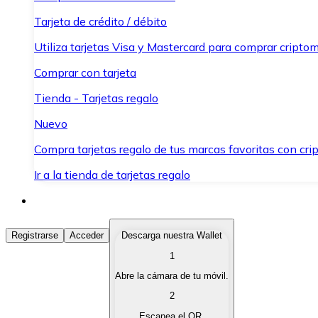
Tarjeta de crédito / débito
Utiliza tarjetas Visa y Mastercard para comprar criptom
Comprar con tarjeta
Tienda - Tarjetas regalo
Nuevo
Compra tarjetas regalo de tus marcas favoritas con cr
Ir a la tienda de tarjetas regalo
Comprar Criptomonedas
Registrarse
Acceder
Descarga nuestra Wallet
1
Compra criptomonedas con diferentes métodos de pag
Abre la cámara de tu móvil.
Vender Criptomonedas
2
Vende tus criptomonedas de forma rápida y segura.
Escanea el QR.