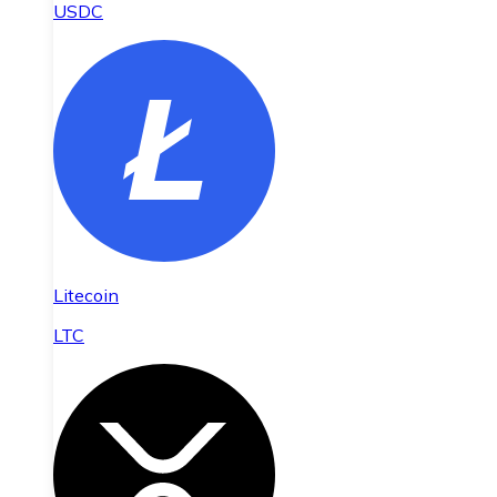
USDC
Litecoin
LTC