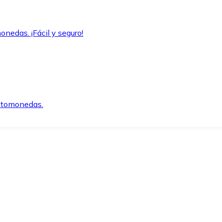
onedas. ¡Fácil y seguro!
iptomonedas.
o.